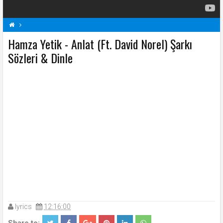
Hamza Yetik - Anlat (Ft. David Norel) Şarkı
Anlat (Ft. David Norel) Şarkı Sözleri
H
Hamza Yetik Şarkı Sözleri
Sözleri & Dinle
Şarkı Sözleri
lyrics
12:16:00