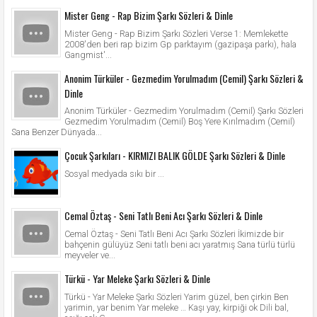
Mister Geng - Rap Bizim Şarkı Sözleri & Dinle
Mister Geng - Rap Bizim Şarkı Sözleri Verse 1: Memlekette
2008'den beri rap bizim Gp parktayım (gazipaşa parkı), hala
Gangmist'...
Anonim Türküler - Gezmedim Yorulmadım (Cemil) Şarkı Sözleri &
Dinle
Anonim Türküler - Gezmedim Yorulmadım (Cemil) Şarkı Sözleri
Gezmedim Yorulmadım (Cemil) Boş Yere Kırılmadım (Cemil)
Sana Benzer Dünyada...
Çocuk Şarkıları - KIRMIZI BALIK GÖLDE Şarkı Sözleri & Dinle
Sosyal medyada sıkı bir ...
Cemal Öztaş - Seni Tatlı Beni Acı Şarkı Sözleri & Dinle
Cemal Öztaş - Seni Tatlı Beni Acı Şarkı Sözleri İkimizde bir
bahçenin gülüyüz Seni tatlı beni acı yaratmış Sana türlü türlü
meyveler ve...
Türkü - Yar Meleke Şarkı Sözleri & Dinle
Türkü - Yar Meleke Şarkı Sözleri Yarim güzel, ben çirkin Ben
yarimin, yar benim Yar meleke … Kaşı yay, kirpiği ok Dili bal,