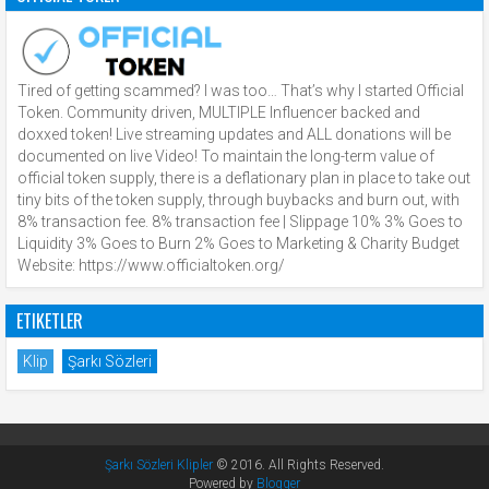
Tired of getting scammed? I was too… That’s why I started Official
Token. Community driven, MULTIPLE Influencer backed and
doxxed token! Live streaming updates and ALL donations will be
documented on live Video! To maintain the long-term value of
official token supply, there is a deflationary plan in place to take out
tiny bits of the token supply, through buybacks and burn out, with
8% transaction fee. 8% transaction fee | Slippage 10% 3% Goes to
Liquidity 3% Goes to Burn 2% Goes to Marketing & Charity Budget
Website: https://www.officialtoken.org/
ETIKETLER
Klip
Şarkı Sözleri
Şarkı Sözleri Klipler
© 2016. All Rights Reserved.
Powered by
Blogger