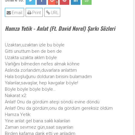
Share to:
0
Email
Print
URL
Hamza Yetik - Anlat (Ft. David Norel) Şarkı Sözleri
Uzaktan,uzaktan izle bu böyle
Gitti unuttum ben de ben de
Uzakta uzakta aklım böyle
Varlığını bilmeden nefes almak köhne
Aslında zorlandım,duvarlara anlattım
Hala boşluğunu dolduran birisini bulamadım
Yalanlar,savaşlar, hep kavgalar böyle!
Böyle böyle böyle böyle…
Nakarat x2:
Anlat! Onu da gördüm ateşi söndü evine döndü
Anlat! Onu da gördüm,onu da gördüm gereksiz öldüm
Hamza Yetik:
Yine anlat gel bana saklı kalanları
Zaman sevmez gün,saat sayanları
Birden kafama dank etti ve anladım