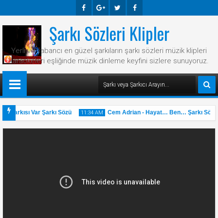
Şarkı Sözleri Klipler
Faceb
Googl
Twitte
Faceb
Ook
E-
R
Ook
Yerli ve yabancı en güzel şarkıların şarkı sözleri müzik klipleri
Plus
karaokeleri eşliğinde müzik dinleme keyfini sizlere sunuyoruz.
r Şarkısı Var Şarkı Sözü
Cem Adrian - Hayat… Ben… Şarkı Sözü
11:34 AM
31
May
2025