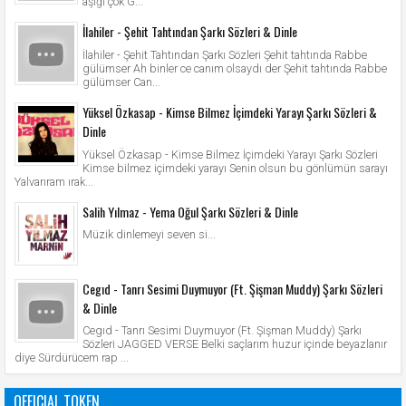
aşığı çok G...
İlahiler - Şehit Tahtından Şarkı Sözleri & Dinle
İlahiler - Şehit Tahtından Şarkı Sözleri Şehit tahtında Rabbe
gülümser Ah binler ce canım olsaydı der Şehit tahtında Rabbe
gülümser Can...
Yüksel Özkasap - Kimse Bilmez İçimdeki Yarayı Şarkı Sözleri &
Dinle
Yüksel Özkasap - Kimse Bilmez İçimdeki Yarayı Şarkı Sözleri
Kimse bilmez içimdeki yarayı Senin olsun bu gönlümün sarayı
Yalvarıram ırak...
Salih Yılmaz - Yema Oğul Şarkı Sözleri & Dinle
Müzik dinlemeyi seven si...
Cegıd - Tanrı Sesimi Duymuyor (Ft. Şişman Muddy) Şarkı Sözleri
& Dinle
Cegıd - Tanrı Sesimi Duymuyor (Ft. Şişman Muddy) Şarkı
Sözleri JAGGED VERSE Belki saçlarım huzur içinde beyazlanır
diye Sürdürücem rap ...
OFFICIAL TOKEN