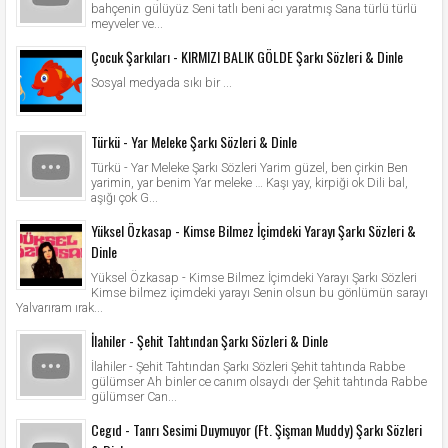
bahçenin gülüyüz Seni tatlı beni acı yaratmış Sana türlü türlü
meyveler ve...
Çocuk Şarkıları - KIRMIZI BALIK GÖLDE Şarkı Sözleri & Dinle
Sosyal medyada sıkı bir ...
Türkü - Yar Meleke Şarkı Sözleri & Dinle
Türkü - Yar Meleke Şarkı Sözleri Yarim güzel, ben çirkin Ben
yarimin, yar benim Yar meleke … Kaşı yay, kirpiği ok Dili bal,
aşığı çok G...
Yüksel Özkasap - Kimse Bilmez İçimdeki Yarayı Şarkı Sözleri &
Dinle
Yüksel Özkasap - Kimse Bilmez İçimdeki Yarayı Şarkı Sözleri
Kimse bilmez içimdeki yarayı Senin olsun bu gönlümün sarayı
Yalvarıram ırak...
İlahiler - Şehit Tahtından Şarkı Sözleri & Dinle
İlahiler - Şehit Tahtından Şarkı Sözleri Şehit tahtında Rabbe
gülümser Ah binler ce canım olsaydı der Şehit tahtında Rabbe
gülümser Can...
Cegıd - Tanrı Sesimi Duymuyor (Ft. Şişman Muddy) Şarkı Sözleri