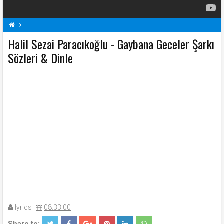
Halil Sezai Paracıkoğlu - Gaybana Geceler Şarkı
Gaybana Geceler Şarkı Sözleri
H
Halil Sezai Paracıkoğlu Şarkı Sözleri
Sözleri & Dinle
Şarkı Sözleri
lyrics
08:33:00