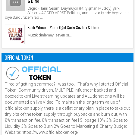
& Dinle
Cegıd - Tanrı Sesimi Duymuyor (Ft. Şişman Muddy) Şarkı
Sözleri JAGGED VERSE Belki saçlarım huzur içinde beyazlanır
diye Sürdürücem rap ...
Salih Yılmaz - Yema Oğul Şarkı Sözleri & Dinle
Müzik dinlemeyi seven si...
OFFICIAL TOKEN
Tired of getting scammed? I was too… That’s why I started Official
Token. Community driven, MULTIPLE Influencer backed and
doxxed token! Live streaming updates and ALL donations will be
documented on live Video! To maintain the long-term value of
official token supply, there is a deflationary plan in place to take out
tiny bits of the token supply, through buybacks and burn out, with
8% transaction fee. 8% transaction fee | Slippage 10% 3% Goes to
Liquidity 3% Goes to Burn 2% Goes to Marketing & Charity Budget
Website: https://www.officialtoken.org/