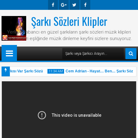
Şarkı Sözleri Klipler
Faceb
Googl
Twitte
Faceb
Ook
E-
R
Ook
Yerli ve yabancı en güzel şarkıların şarkı sözleri müzik klipleri
Plus
karaokeleri eşliğinde müzik dinleme keyfini sizlere sunuyoruz.
 Şarkısı Var Şarkı Sözü
Cem Adrian - Hayat… Ben… Şarkı Sözü
11:34 AM
31
May
2025