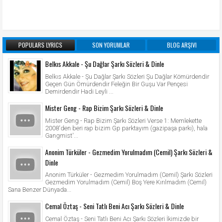
POPULARS LYRICS
SON YORUMLAR
BLOG ARŞIVI
Belkıs Akkale - Şu Dağlar Şarkı Sözleri & Dinle
Belkıs Akkale - Şu Dağlar Şarkı Sözleri Şu Dağlar Kömürdendir
Geçen Gün Ömürdendir Feleğin Bir Guşu Var Pençesi
Demirdendir Hadi Leyli ...
Mister Geng - Rap Bizim Şarkı Sözleri & Dinle
Mister Geng - Rap Bizim Şarkı Sözleri Verse 1: Memlekette
2008'den beri rap bizim Gp parktayım (gazipaşa parkı), hala
Gangmist'...
Anonim Türküler - Gezmedim Yorulmadım (Cemil) Şarkı Sözleri &
Dinle
Anonim Türküler - Gezmedim Yorulmadım (Cemil) Şarkı Sözleri
Gezmedim Yorulmadım (Cemil) Boş Yere Kırılmadım (Cemil)
Sana Benzer Dünyada...
Cemal Öztaş - Seni Tatlı Beni Acı Şarkı Sözleri & Dinle
Cemal Öztaş - Seni Tatlı Beni Acı Şarkı Sözleri İkimizde bir