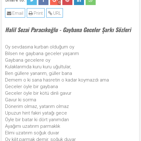
Share to:
0
Email
Print
URL
Halil Sezai Paracıkoğlu - Gaybana Geceler Şarkı Sözleri
Oy sevdasına kurban olduğum oy
Bilsen ne gaybana geceler yaşarım
Gaybana gecelere oy
Kulaklarımda kuru kuru uğultular,
Ben güllere yanarım, güller bana
Demem o ki sana hasretin o kadar koymazdı ama
Geceler öyle bir gaybana
Geceler öyle bir kötü dinli gavur
Gavur ki sorma
Dönerim olmaz, yatarım olmaz
Upuzun hint fakiri yatağı gece
Öyle bir batar ki dört yanımdan
Ayağımı uzatırım parmaklık
Elimi uzatırım soğuk duvar
Oy kilit,parmak demir, soğuk duvar