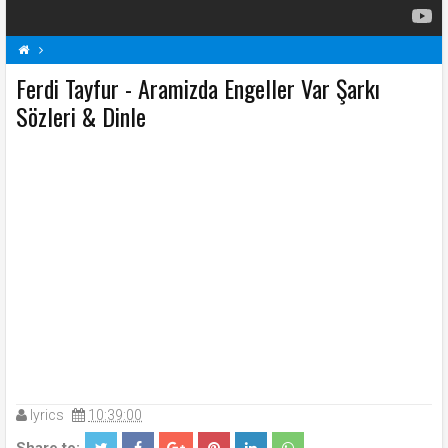
Ferdi Tayfur - Aramizda Engeller Var Şarkı
Aramizda Engeller Var Şarkı Sözleri
F
Ferdi Tayfur Şarkı Sözleri
Şarkı Sözleri
Sözleri & Dinle
lyrics
10:39:00