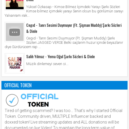
Yüksel Özkasap - Kimse Bilmez İçimdeki Yarayı Şarkı Sözleri
Kimse bilmez içimdeki yarayı Senin olsun bu gönlümün sarayı
Yalvarıram ırak...
Cegıd - Tanrı Sesimi Duymuyor (Ft. Şişman Muddy) Şarkı Sözleri
& Dinle
Cegıd - Tanrı Sesimi Duymuyor (Ft. Şişman Muddy) Şarkı
Sözleri JAGGED VERSE Belki saçlarım huzur içinde beyazlanır
diye Sürdürücem rap ...
Salih Yılmaz - Yema Oğul Şarkı Sözleri & Dinle
Müzik dinlemeyi seven si...
OFFICIAL TOKEN
Tired of getting scammed? I was too… That’s why I started Official
Token. Community driven, MULTIPLE Influencer backed and
doxxed token! Live streaming updates and ALL donations will be
documented on live Video! To maintain the long-term value of