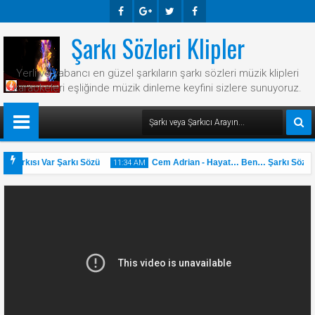
Şarkı Sözleri Klipler
Faceb
Googl
Twitte
Faceb
Ook
E-
R
Ook
Yerli ve yabancı en güzel şarkıların şarkı sözleri müzik klipleri
Plus
karaokeleri eşliğinde müzik dinleme keyfini sizlere sunuyoruz.
 Şarkısı Var Şarkı Sözü
Cem Adrian - Hayat… Ben… Şarkı Sözü
11:34 AM
31
May
2025