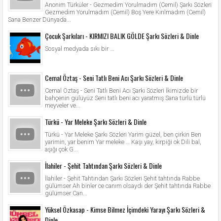
Anonim Türküler - Gezmedim Yorulmadım (Cemil) Şarkı Sözleri
Gezmedim Yorulmadım (Cemil) Boş Yere Kırılmadım (Cemil)
Sana Benzer Dünyada...
Çocuk Şarkıları - KIRMIZI BALIK GÖLDE Şarkı Sözleri & Dinle
Sosyal medyada sıkı bir ...
Cemal Öztaş - Seni Tatlı Beni Acı Şarkı Sözleri & Dinle
Cemal Öztaş - Seni Tatlı Beni Acı Şarkı Sözleri İkimizde bir
bahçenin gülüyüz Seni tatlı beni acı yaratmış Sana türlü türlü
meyveler ve...
Türkü - Yar Meleke Şarkı Sözleri & Dinle
Türkü - Yar Meleke Şarkı Sözleri Yarim güzel, ben çirkin Ben
yarimin, yar benim Yar meleke … Kaşı yay, kirpiği ok Dili bal,
aşığı çok G...
İlahiler - Şehit Tahtından Şarkı Sözleri & Dinle
İlahiler - Şehit Tahtından Şarkı Sözleri Şehit tahtında Rabbe
gülümser Ah binler ce canım olsaydı der Şehit tahtında Rabbe
gülümser Can...
Yüksel Özkasap - Kimse Bilmez İçimdeki Yarayı Şarkı Sözleri &
Dinle