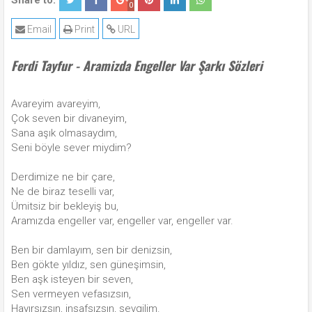
Share to:
0
Email
Print
URL
Ferdi Tayfur - Aramizda Engeller Var Şarkı Sözleri
Avareyim avareyim,
Çok seven bir divaneyim,
Sana aşık olmasaydım,
Seni böyle sever miydim?
Derdimize ne bir çare,
Ne de biraz teselli var,
Ümitsiz bir bekleyiş bu,
Aramızda engeller var, engeller var, engeller var.
Ben bir damlayım, sen bir denizsin,
Ben gökte yıldız, sen güneşimsin,
Ben aşk isteyen bir seven,
Sen vermeyen vefasızsın,
Hayırsızsın, insafsızsın, sevgilim.