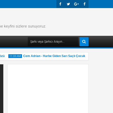
Faceb
Twitte
Googl
Faceb
Ook
R
E-
Ook
me keyfini sizlere sunuyoruz.
Plus
Cem Adrian - Harbe Giden Sarı Saçlı Çocuk Şarkı Sözü
11:33 AM
11:32 A
31
31
May
Ma
2025
20