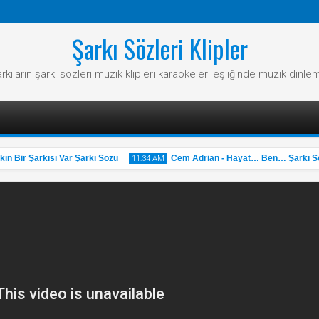
Şarkı Sözleri Klipler
rkıların şarkı sözleri müzik klipleri karaokeleri eşliğinde müzik dinle
Bir Şarkısı Var Şarkı Sözü
Cem Adrian - Hayat… Ben… Şarkı Sözü
11:34 AM
31
May
2025