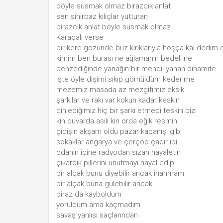
böyle susmak olmaz birazcık anlat
sen sihirbaz kılıçlar yutturan
birazcık anlat böyle susmak olmaz
Karaçalı verse
bir kere gözünde buz kırıklarıyla hoşça kal dedim 
kimim ben burası ne ağlamanın bedeli ne
benzediğinde yanağın bir mendil yanan dinamite
işte öyle dişimi sıkıp gömüldüm kederime
mezemiz masada az mezgitimiz eksik
şarkılar ve rakı var kokun kadar keskin
dinlediğimiz hiç bir şarkı etmedi teskin bizi
kin duvarda asılı kin orda eğik resmin
gidişin akşam oldu pazar kapanışı gibi
sokaklar angarya ve çerçöp çadır ipi
odanın içine radyodan sızan hayaletin
çıkardık pillerini unutmayı hayal edip
bir alçak bunu diyebilir ancak inanmam
bir alçak buna gülebilir ancak
biraz da kayboldum
yoruldum ama kaçmadım
savaş yanlısı saçlarından