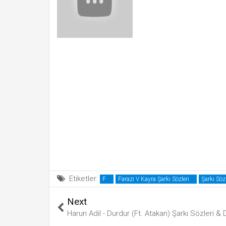
Etiketler:
F
Farazi V Kayra Şarkı Sözleri
Şarkı Sözl
Next
Harun Adil - Durdur (Ft. Atakan) Şarkı Sözleri & 