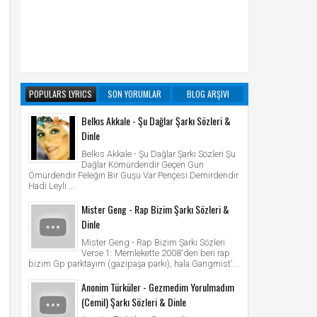
POPULARS LYRICS
SON YORUMLAR
BLOG ARŞIVI
Belkıs Akkale - Şu Dağlar Şarkı Sözleri &
Dinle
Belkıs Akkale - Şu Dağlar Şarkı Sözleri Şu
Dağlar Kömürdendir Geçen Gün
Ömürdendir Feleğin Bir Guşu Var Pençesi Demirdendir
Hadi Leyli ...
Mister Geng - Rap Bizim Şarkı Sözleri &
Dinle
Mister Geng - Rap Bizim Şarkı Sözleri
Verse 1: Memlekette 2008'den beri rap
bizim Gp parktayım (gazipaşa parkı), hala Gangmist'...
Anonim Türküler - Gezmedim Yorulmadım
(Cemil) Şarkı Sözleri & Dinle