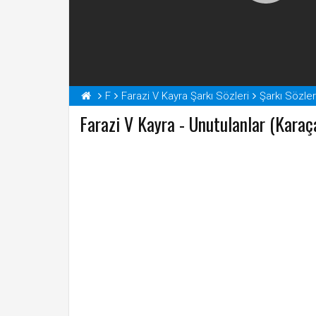
F
Farazi V Kayra Şarkı Sözleri
Şarkı Sözler
Farazi V Kayra - Unutulanlar (Karaça