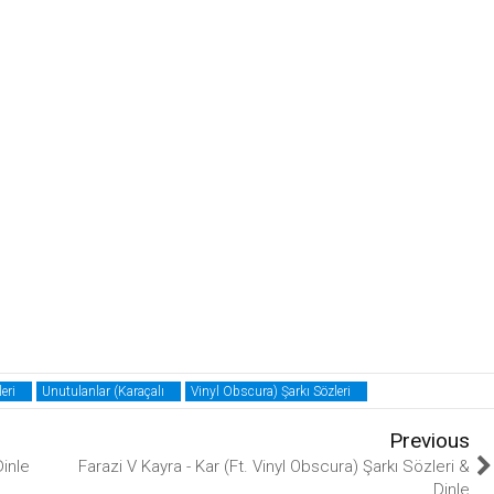
eri
Unutulanlar (Karaçalı
Vinyl Obscura) Şarkı Sözleri
Previous
Dinle
Farazi V Kayra - Kar (Ft. Vinyl Obscura) Şarkı Sözleri &
Dinle