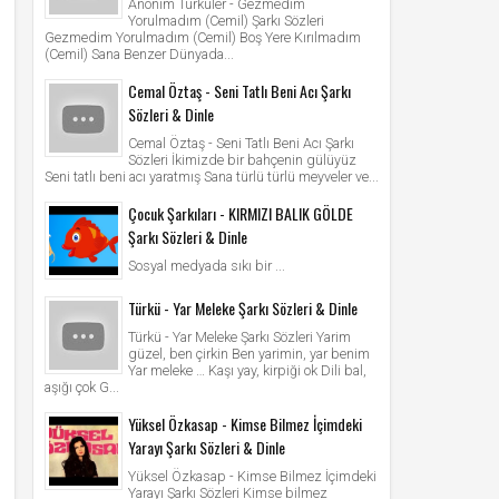
Anonim Türküler - Gezmedim
Yorulmadım (Cemil) Şarkı Sözleri
Gezmedim Yorulmadım (Cemil) Boş Yere Kırılmadım
(Cemil) Sana Benzer Dünyada...
Cemal Öztaş - Seni Tatlı Beni Acı Şarkı
Sözleri & Dinle
Cemal Öztaş - Seni Tatlı Beni Acı Şarkı
Sözleri İkimizde bir bahçenin gülüyüz
Seni tatlı beni acı yaratmış Sana türlü türlü meyveler ve...
Çocuk Şarkıları - KIRMIZI BALIK GÖLDE
Şarkı Sözleri & Dinle
Sosyal medyada sıkı bir ...
Türkü - Yar Meleke Şarkı Sözleri & Dinle
Türkü - Yar Meleke Şarkı Sözleri Yarim
güzel, ben çirkin Ben yarimin, yar benim
Yar meleke … Kaşı yay, kirpiği ok Dili bal,
aşığı çok G...
Yüksel Özkasap - Kimse Bilmez İçimdeki
Yarayı Şarkı Sözleri & Dinle
Yüksel Özkasap - Kimse Bilmez İçimdeki
Yarayı Şarkı Sözleri Kimse bilmez