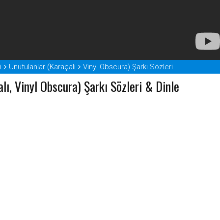
i
Unutulanlar (Karaçalı
Vinyl Obscura) Şarkı Sözleri
lı, Vinyl Obscura) Şarkı Sözleri & Dinle