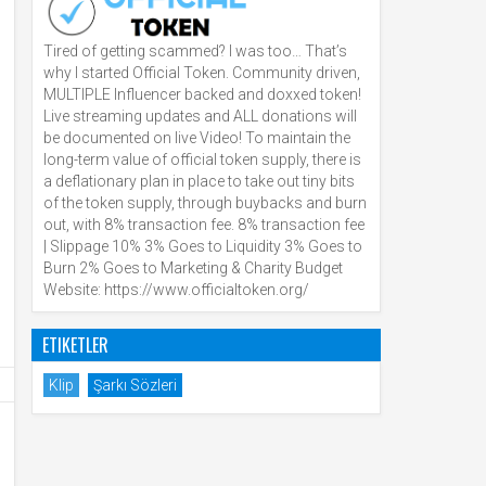
Tired of getting scammed? I was too… That’s
why I started Official Token. Community driven,
MULTIPLE Influencer backed and doxxed token!
Live streaming updates and ALL donations will
be documented on live Video! To maintain the
long-term value of official token supply, there is
a deflationary plan in place to take out tiny bits
of the token supply, through buybacks and burn
out, with 8% transaction fee. 8% transaction fee
| Slippage 10% 3% Goes to Liquidity 3% Goes to
Burn 2% Goes to Marketing & Charity Budget
Website: https://www.officialtoken.org/
ETIKETLER
Klip
Şarkı Sözleri