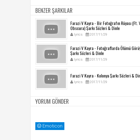
BENZER ŞARKILAR
Farazi V Kayra - Bir Fotoğrafın Rüyası (Ft. 
Obscura) Şarkı Sözleri & Dinle
lyrics
2017/11/29
Farazi V Kayra - Fotoğraflarda Ölümü Gör
Şarkı Sözleri & Dinle
lyrics
2017/11/29
Farazi V Kayra - Kolonya Şarkı Sözleri & Di
lyrics
2017/11/29
YORUM GÖNDER
Emoticon