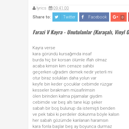
lyrics
09:41:00
Share to:
Twitter
Facebook
0
Farazi V Kayra - Unutulanlar (Karaçalı, Vinyl 
Kayra verse
kara göründü kursağımda insaf
burda hiç bir korsan ölümle iflah olmaz
acaba kimsin kim cenaze sahibi
geçerken uğradım demek nedir yeterli mi
otur biraz soluklan daha yolun var
keyfe bin keder çocuklar cebimde rüzgar
kesseler bırakmam müsafirimsin
ölen birinden kalma pijamalar giydim
cebimde var beş altı tane küp şeker
sabah bir boş bulunup da istemişti benden
ve pek tabii ki perdeler dokunma böyle kalsın
her sabah gözümde kanlanan haramsın
kara fonla başlar beş ay boyunca durmaz