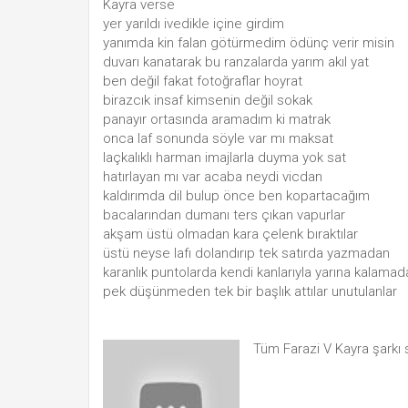
Kayra verse
yer yarıldı ivedikle içine girdim
yanımda kin falan götürmedim ödünç verir misin
duvarı kanatarak bu ranzalarda yarım akıl yat
ben değil fakat fotoğraflar hoyrat
birazcık insaf kimsenin değil sokak
panayır ortasında aramadım ki matrak
onca laf sonunda söyle var mı maksat
laçkalıklı harman imajlarla duyma yok sat
hatırlayan mı var acaba neydi vicdan
kaldırımda dil bulup önce ben kopartacağım
bacalarından dumanı ters çıkan vapurlar
akşam üstü olmadan kara çelenk bıraktılar
üstü neyse lafı dolandırıp tek satırda yazmadan
karanlık puntolarda kendi kanlarıyla yarına kalamad
pek düşünmeden tek bir başlık attılar unutulanlar
Tüm Farazi V Kayra şarkı 