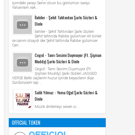
içimdeki yarayı Senin olsun bu gönlümün sarayı
Yalvarıram ırak...
İlahiler - Şehit Tahtından Şarkı Sözleri &
Dinle
İlahiler - Şehit Tahtından Şarkı Sözleri
Şehit tahtında Rabbe gülümser Ah binler
ce canım olsaydı der Şehit tahtında Rabbe gülümser
Can...
Cegıd - Tanrı Sesimi Duymuyor (Ft. Şişman
Muddy) Şarkı Sözleri & Dinle
Cegıd - Tanrı Sesimi Duymuyor (Ft.
Şişman Muddy) Şarkı Sözleri JAGGED
VERSE Belki saçlarım huzur içinde beyazlanır diye
Sürdürücem rap ...
Salih Yılmaz - Yema Oğul Şarkı Sözleri &
Dinle
Müzik dinlemeyi seven si...
OFFICIAL TOKEN