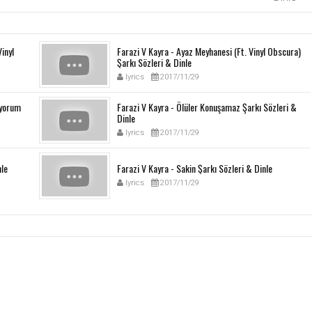
Vinyl
Farazi V Kayra - Ayaz Meyhanesi (Ft. Vinyl Obscura)
Şarkı Sözleri & Dinle
lyrics
2017/11/29
üyorum
Farazi V Kayra - Ölüler Konuşamaz Şarkı Sözleri &
Dinle
lyrics
2017/11/29
nle
Farazi V Kayra - Sakin Şarkı Sözleri & Dinle
lyrics
2017/11/29