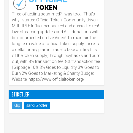
Tired of getting scammed? I was too… That’s
why I started Official Token. Community driven,
MULTIPLE Influencer backed and doxxed token!
Live streaming updates and ALL donations will
be documented on live Video! To maintain the
long-term value of official token supply, there is
a deflationary plan in place to take out tiny bits
of the token supply, through buybacks and burn
out, with 8% transaction fee. 8% transaction fee
| Slippage 10% 3% Goes to Liquidity 3% Goes to
Burn 2% Goes to Marketing & Charity Budget
Website: https://www.officialtoken.org/
ETIKETLER
Klip
Şarkı Sözleri