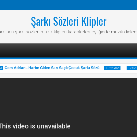
Şarkı Sözleri Klipler
rkıların şarkı sözleri müzik klipleri karaokeleri eşliğinde müzik dinle
Cem Adrian - Harbe Giden Sarı Saçlı Çocuk Şarkı Sözü
11:32 AM
12:52 P
31
20
May
M
2025
20