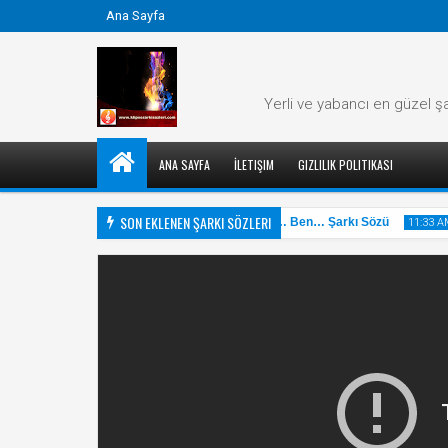
Ana Sayfa
Yerli ve yabancı en güzel şa
ANA SAYFA
İLETIŞIM
GIZLILIK POLITIKASI
SON EKLENEN ŞARKI SÖZLERI
ar Şarkı Sözü
Cem Adrian - Hayat… Ben… Şarkı Sözü
11:34 AM
11:33 AM
31
31
May
May
2025
2025