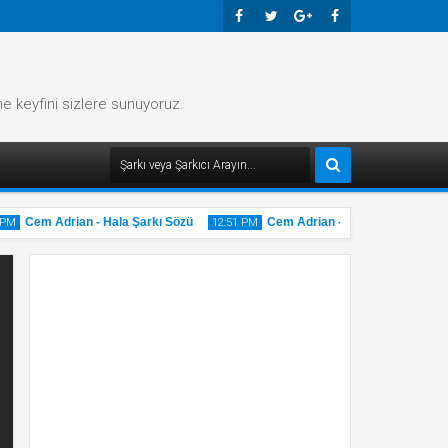
Faceb
Twitte
Googl
Faceb
Ook
R
E-
Ook
me keyfini sizlere sunuyoruz.
Plus
Cem Adrian - Hala Şarkı Sözü
Cem Adrian - Gri Şarkı Sözü
M
12:51 PM
12
20
2
ay
May
25
2025