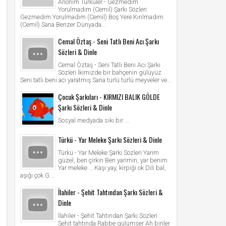
Anonim Türküler - Gezmedim
Yorulmadım (Cemil) Şarkı Sözleri
Gezmedim Yorulmadım (Cemil) Boş Yere Kırılmadım
(Cemil) Sana Benzer Dünyada...
Cemal Öztaş - Seni Tatlı Beni Acı Şarkı
Sözleri & Dinle
Cemal Öztaş - Seni Tatlı Beni Acı Şarkı
Sözleri İkimizde bir bahçenin gülüyüz
Seni tatlı beni acı yaratmış Sana türlü türlü meyveler ve...
Çocuk Şarkıları - KIRMIZI BALIK GÖLDE
Şarkı Sözleri & Dinle
Sosyal medyada sıkı bir ...
Türkü - Yar Meleke Şarkı Sözleri & Dinle
Türkü - Yar Meleke Şarkı Sözleri Yarim
güzel, ben çirkin Ben yarimin, yar benim
Yar meleke … Kaşı yay, kirpiği ok Dili bal,
aşığı çok G...
İlahiler - Şehit Tahtından Şarkı Sözleri &
Dinle
İlahiler - Şehit Tahtından Şarkı Sözleri
Şehit tahtında Rabbe gülümser Ah binler