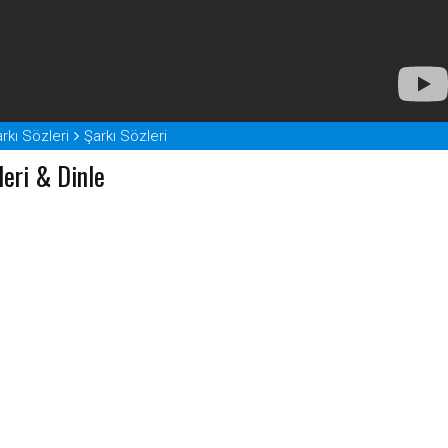
rkı Sözleri
Şarkı Sözleri
leri & Dinle