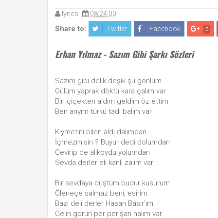
lyrics
08:24:00
Share to:
Twitter
Facebook
0
Erhan Yılmaz - Sazım Gibi Şarkı Sözleri
Sazım gibi delik deşik şu gönlüm
Gülüm yaprak döktü kara çalım var
Bin çiçekten aldım geldim öz ettim
Ben arıyım türkü tadı balım var
Kıymetini bilen aldı dalımdan
İçmezmisin ? Buyur dedi dolumdan
Çevirip de alıkoydu yolumdan
Sevda derler eli kanlı zalım var
Bir sevdaya düştüm budur kusurum
Öleneçe salmaz beni, esirim
Bazı deli derler Hasan Basır'ım
Gelin görün per perişan halım var