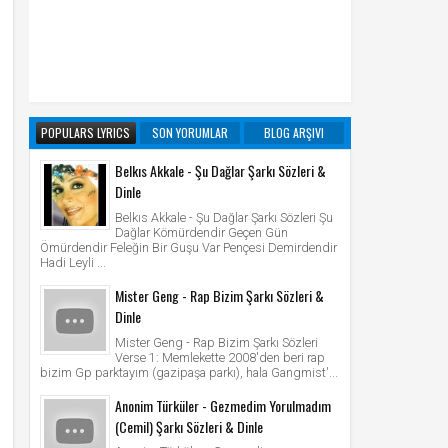
POPULARS LYRICS
SON YORUMLAR
BLOG ARŞIVI
Belkıs Akkale - Şu Dağlar Şarkı Sözleri &
Dinle
Belkıs Akkale - Şu Dağlar Şarkı Sözleri Şu
Dağlar Kömürdendir Geçen Gün
Ömürdendir Feleğin Bir Guşu Var Pençesi Demirdendir
Hadi Leyli ...
Mister Geng - Rap Bizim Şarkı Sözleri &
Dinle
Mister Geng - Rap Bizim Şarkı Sözleri
Verse 1: Memlekette 2008'den beri rap
bizim Gp parktayım (gazipaşa parkı), hala Gangmist'...
Anonim Türküler - Gezmedim Yorulmadım
(Cemil) Şarkı Sözleri & Dinle