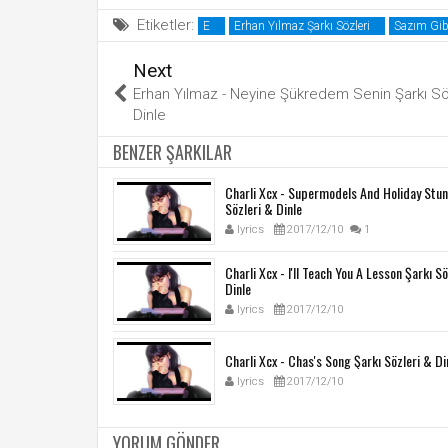
Etiketler:
E
Erhan Yılmaz Şarkı Sözleri
Sazım Gibi
Next
Erhan Yılmaz - Neyine Şükredem Senin Şarkı Sö
Dinle
BENZER ŞARKILAR
Charli Xcx - Supermodels And Holiday Stun
Sözleri & Dinle
lyrics
2017/12/10
1
Charli Xcx - I'll Teach You A Lesson Şarkı S
Dinle
lyrics
2017/12/10
Charli Xcx - Chas's Song Şarkı Sözleri & Di
lyrics
2017/12/10
YORUM GÖNDER