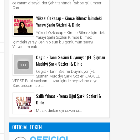
ce canım olsaydı der Şehit tahtında Rabbe gülümser
Can...
Yüksel Özkasap - Kimse Bilmez İçimdeki
Yarayı Şarkı Sözleri & Dinle
Yüksel Özkasap - Kimse Bilmez İçimdeki
Yarayı Şarkı Sözleri Kimse bilmez
içimdeki yarayı Senin olsun bu gönlümün sarayı
Yalvarıram ırak...
Cegıd - Tanrı Sesimi Duymuyor (Ft. Şişman
Muddy) Şarkı Sözleri & Dinle
Cegıd - Tanrı Sesimi Duymuyor (Ft.
Şişman Muddy) Şarkı Sözleri JAGGED
VERSE Belki saçlarım huzur içinde beyazlanır diye
Sürdürücem rap ...
Salih Yılmaz - Yema Oğul Şarkı Sözleri &
Dinle
Müzik dinlemeyi seven si...
OFFICIAL TOKEN