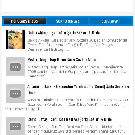
POPULARS LYRICS
SON YORUMLAR
BLOG ARŞIVI
Belkıs Akkale - Şu Dağlar Şarkı Sözleri & Dinle
Belkıs Akkale - Şu Dağlar Şarkı Sözleri Şu Dağlar Kömürdendir
Geçen Gün Ömürdendir Feleğin Bir Guşu Var Pençesi
Demirdendir Hadi Leyli ...
Mister Geng - Rap Bizim Şarkı Sözleri & Dinle
Mister Geng - Rap Bizim Şarkı Sözleri Verse 1: Memlekette
2008'den beri rap bizim Gp parktayım (gazipaşa parkı), hala
Gangmist'...
Anonim Türküler - Gezmedim Yorulmadım (Cemil) Şarkı Sözleri &
Dinle
Anonim Türküler - Gezmedim Yorulmadım (Cemil) Şarkı Sözleri
Gezmedim Yorulmadım (Cemil) Boş Yere Kırılmadım (Cemil)
Sana Benzer Dünyada...
Cemal Öztaş - Seni Tatlı Beni Acı Şarkı Sözleri & Dinle
Cemal Öztaş - Seni Tatlı Beni Acı Şarkı Sözleri İkimizde bir
bahçenin gülüyüz Seni tatlı beni acı yaratmış Sana türlü türlü