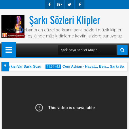
Şarkı Sözleri Klipler
Faceb
Googl
Twitte
Faceb
Ook
E-
R
Ook
Yerli ve yabancı en güzel şarkıların şarkı sözleri müzik klipleri
Plus
karaokeleri eşliğinde müzik dinleme keyfini sizlere sunuyoruz.
r Şarkısı Var Şarkı Sözü
Cem Adrian - Hayat… Ben… Şarkı Sözü
11:34 AM
31
May
2025