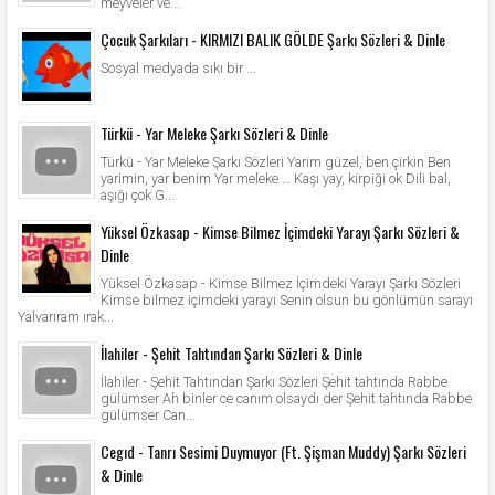
meyveler ve...
Çocuk Şarkıları - KIRMIZI BALIK GÖLDE Şarkı Sözleri & Dinle
Sosyal medyada sıkı bir ...
Türkü - Yar Meleke Şarkı Sözleri & Dinle
Türkü - Yar Meleke Şarkı Sözleri Yarim güzel, ben çirkin Ben
yarimin, yar benim Yar meleke … Kaşı yay, kirpiği ok Dili bal,
aşığı çok G...
Yüksel Özkasap - Kimse Bilmez İçimdeki Yarayı Şarkı Sözleri &
Dinle
Yüksel Özkasap - Kimse Bilmez İçimdeki Yarayı Şarkı Sözleri
Kimse bilmez içimdeki yarayı Senin olsun bu gönlümün sarayı
Yalvarıram ırak...
İlahiler - Şehit Tahtından Şarkı Sözleri & Dinle
İlahiler - Şehit Tahtından Şarkı Sözleri Şehit tahtında Rabbe
gülümser Ah binler ce canım olsaydı der Şehit tahtında Rabbe
gülümser Can...
Cegıd - Tanrı Sesimi Duymuyor (Ft. Şişman Muddy) Şarkı Sözleri
& Dinle