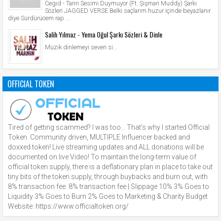
Cegıd - Tanrı Sesimi Duymuyor (Ft. Şişman Muddy) Şarkı
Sözleri JAGGED VERSE Belki saçlarım huzur içinde beyazlanır
diye Sürdürücem rap ...
Salih Yılmaz - Yema Oğul Şarkı Sözleri & Dinle
Müzik dinlemeyi seven si...
OFFICIAL TOKEN
Tired of getting scammed? I was too… That’s why I started Official
Token. Community driven, MULTIPLE Influencer backed and
doxxed token! Live streaming updates and ALL donations will be
documented on live Video! To maintain the long-term value of
official token supply, there is a deflationary plan in place to take out
tiny bits of the token supply, through buybacks and burn out, with
8% transaction fee. 8% transaction fee | Slippage 10% 3% Goes to
Liquidity 3% Goes to Burn 2% Goes to Marketing & Charity Budget
Website: https://www.officialtoken.org/