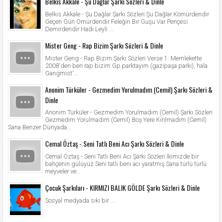
Belkıs Akkale - Şu Dağlar Şarkı Sözleri & Dinle
Belkıs Akkale - Şu Dağlar Şarkı Sözleri Şu Dağlar Kömürdendir
Geçen Gün Ömürdendir Feleğin Bir Guşu Var Pençesi
Demirdendir Hadi Leyli ...
Mister Geng - Rap Bizim Şarkı Sözleri & Dinle
Mister Geng - Rap Bizim Şarkı Sözleri Verse 1: Memlekette
2008'den beri rap bizim Gp parktayım (gazipaşa parkı), hala
Gangmist'...
Anonim Türküler - Gezmedim Yorulmadım (Cemil) Şarkı Sözleri &
Dinle
Anonim Türküler - Gezmedim Yorulmadım (Cemil) Şarkı Sözleri
Gezmedim Yorulmadım (Cemil) Boş Yere Kırılmadım (Cemil)
Sana Benzer Dünyada...
Cemal Öztaş - Seni Tatlı Beni Acı Şarkı Sözleri & Dinle
Cemal Öztaş - Seni Tatlı Beni Acı Şarkı Sözleri İkimizde bir
bahçenin gülüyüz Seni tatlı beni acı yaratmış Sana türlü türlü
meyveler ve...
Çocuk Şarkıları - KIRMIZI BALIK GÖLDE Şarkı Sözleri & Dinle
Sosyal medyada sıkı bir ...