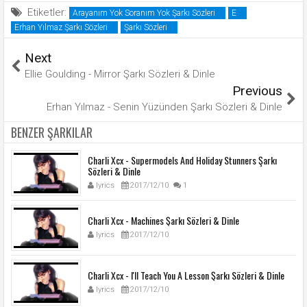
Etiketler:
Arayanım Yok Soranım Yok Şarkı Sözleri
E
Erhan Yılmaz Şarkı Sözleri
Şarkı Sözleri
Next
Ellie Goulding - Mirror Şarkı Sözleri & Dinle
Previous
Erhan Yılmaz - Senin Yüzünden Şarkı Sözleri & Dinle
BENZER ŞARKILAR
Charli Xcx - Supermodels And Holiday Stunners Şarkı
Sözleri & Dinle
lyrics
2017/12/10
1
Charli Xcx - Machines Şarkı Sözleri & Dinle
lyrics
2017/12/10
Charli Xcx - I'll Teach You A Lesson Şarkı Sözleri & Dinle
lyrics
2017/12/10