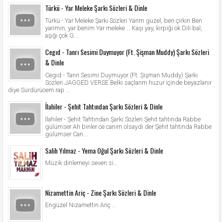
Türkü - Yar Meleke Şarkı Sözleri & Dinle
Türkü - Yar Meleke Şarkı Sözleri Yarim güzel, ben çirkin Ben
yarimin, yar benim Yar meleke … Kaşı yay, kirpiği ok Dili bal,
aşığı çok G...
Cegıd - Tanrı Sesimi Duymuyor (Ft. Şişman Muddy) Şarkı Sözleri
& Dinle
Cegıd - Tanrı Sesimi Duymuyor (Ft. Şişman Muddy) Şarkı
Sözleri JAGGED VERSE Belki saçlarım huzur içinde beyazlanır
diye Sürdürücem rap ...
İlahiler - Şehit Tahtından Şarkı Sözleri & Dinle
İlahiler - Şehit Tahtından Şarkı Sözleri Şehit tahtında Rabbe
gülümser Ah binler ce canım olsaydı der Şehit tahtında Rabbe
gülümser Can...
Salih Yılmaz - Yema Oğul Şarkı Sözleri & Dinle
Müzik dinlemeyi seven si...
Nizamettin Ariç - Zine Şarkı Sözleri & Dinle
Engüzel Nizamettin Ariç ...