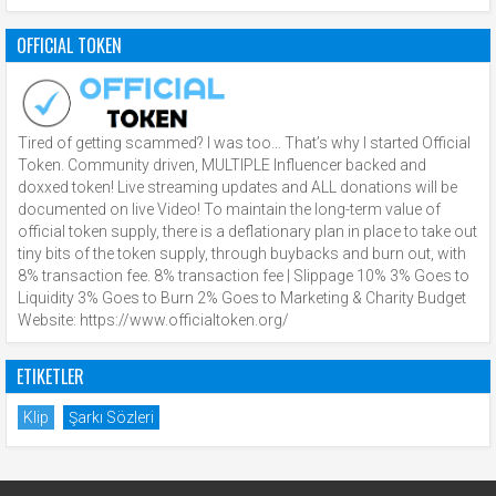
OFFICIAL TOKEN
Tired of getting scammed? I was too… That’s why I started Official
Token. Community driven, MULTIPLE Influencer backed and
doxxed token! Live streaming updates and ALL donations will be
documented on live Video! To maintain the long-term value of
official token supply, there is a deflationary plan in place to take out
tiny bits of the token supply, through buybacks and burn out, with
8% transaction fee. 8% transaction fee | Slippage 10% 3% Goes to
Liquidity 3% Goes to Burn 2% Goes to Marketing & Charity Budget
Website: https://www.officialtoken.org/
ETIKETLER
Klip
Şarkı Sözleri