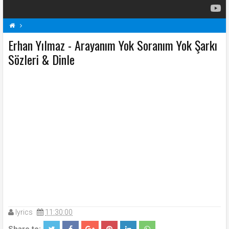
Erhan Yılmaz - Arayanım Yok Soranım Yok Şarkı
Arayanım Yok Soranım Yok Şarkı Sözleri
E
Erhan Yılmaz Şarkı Sözleri
Sözleri & Dinle
Şarkı Sözleri
lyrics
11:30:00