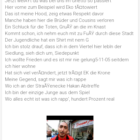
Jetzt weiÃŸt du was bei uns im Ghetto so passiert
Hier vorne zum Beispiel wird Eko tÃ¤towiert
Das ist meine Hood, zeig etwas Respekt davor
Manche haben hier die Brüder und Cousins verloren
Ein Schluck für die Toten, GruÃŸ an die im Knast
Kommt schon, ich nehm euch mit zu FuÃŸ durch diese Stadt
Der Jugendliche hat ein Shirt mit nem G
Ich bin stolz drauf, dass ich in dem Viertel hier lebIn der
Siedlung, sieh dich um, Siedepunkt
Ich wollte Frieden und es ist mir nie gelung5-11-05 seitdem
ich hier wohne
Hat sich viel verÃ¤ndert, jetzt trÃ¤gt EK die Krone
Meine Gegend, sagt mir was ich rappe
Wo ich an der StraÃŸenecke Hakan Abitreffe
Ich bin der einzige Junge aus dem Spiel
Wo alles echt ist was ich rapp', hundert Prozent real