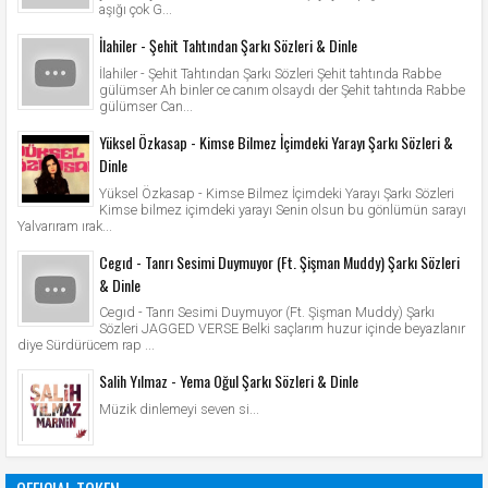
aşığı çok G...
İlahiler - Şehit Tahtından Şarkı Sözleri & Dinle
İlahiler - Şehit Tahtından Şarkı Sözleri Şehit tahtında Rabbe
gülümser Ah binler ce canım olsaydı der Şehit tahtında Rabbe
gülümser Can...
Yüksel Özkasap - Kimse Bilmez İçimdeki Yarayı Şarkı Sözleri &
Dinle
Yüksel Özkasap - Kimse Bilmez İçimdeki Yarayı Şarkı Sözleri
Kimse bilmez içimdeki yarayı Senin olsun bu gönlümün sarayı
Yalvarıram ırak...
Cegıd - Tanrı Sesimi Duymuyor (Ft. Şişman Muddy) Şarkı Sözleri
& Dinle
Cegıd - Tanrı Sesimi Duymuyor (Ft. Şişman Muddy) Şarkı
Sözleri JAGGED VERSE Belki saçlarım huzur içinde beyazlanır
diye Sürdürücem rap ...
Salih Yılmaz - Yema Oğul Şarkı Sözleri & Dinle
Müzik dinlemeyi seven si...