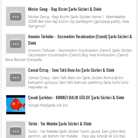
Mister Geng - Rap Bizim Şarkı Sözleri & Dinle
Mister Geng - Rap Bizim Şarkı Sözleri Verse 1: Memlekette
2008'den beri rap bizim Gp parktayım (gazipaşa parkı), hala
Gangmist'...
Anonim Türküler - Gezmedim Yorulmadım (Cemil) Şarkı Sözleri &
Dinle
Anonim Türküler - Gezmedim Yorulmadım (Cemil) Şarkı Sözleri
Gezmedim Yorulmadım (Cemil) Boş Yere Kırılmadım (Cemil)
Sana Benzer Dünyada...
Cemal Öztaş - Seni Tatlı Beni Acı Şarkı Sözleri & Dinle
Cemal Öztaş - Seni Tatlı Beni Acı Şarkı Sözleri İkimizde bir
bahçenin gülüyüz Seni tatlı beni acı yaratmış Sana türlü türlü
meyveler ve...
Çocuk Şarkıları - KIRMIZI BALIK GÖLDE Şarkı Sözleri & Dinle
Sosyal medyada sıkı bir ...
Türkü - Yar Meleke Şarkı Sözleri & Dinle
Türkü - Yar Meleke Şarkı Sözleri Yarim güzel, ben çirkin Ben
yarimin, yar benim Yar meleke … Kaşı yay, kirpiği ok Dili bal,