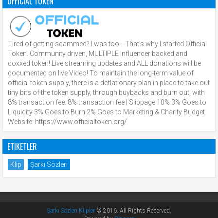
OFFICIAL TOKEN
Tired of getting scammed? I was too… That’s why I started Official
Token. Community driven, MULTIPLE Influencer backed and
doxxed token! Live streaming updates and ALL donations will be
documented on live Video! To maintain the long-term value of
official token supply, there is a deflationary plan in place to take out
tiny bits of the token supply, through buybacks and burn out, with
8% transaction fee. 8% transaction fee | Slippage 10% 3% Goes to
Liquidity 3% Goes to Burn 2% Goes to Marketing & Charity Budget
Website: https://www.officialtoken.org/
ETIKETLER
Klip
Şarkı Sözleri
Şarkı Sözleri Klipler
© 2016. All Rights Reserved.