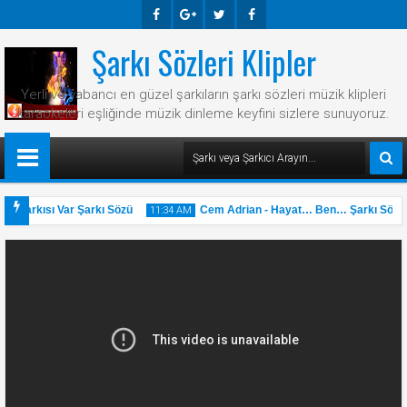
Şarkı Sözleri Klipler
Faceb
Googl
Twitte
Faceb
Ook
E-
R
Ook
Yerli ve yabancı en güzel şarkıların şarkı sözleri müzik klipleri
Plus
karaokeleri eşliğinde müzik dinleme keyfini sizlere sunuyoruz.
r Şarkısı Var Şarkı Sözü
Cem Adrian - Hayat… Ben… Şarkı Sözü
11:34 AM
31
May
2025