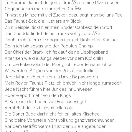
Im Sommer kannst du gerne drauÃŸen deine Pizza essen
Gegenüber im marokkanischen CafÃ©
Trinkst du Minze mit viel Zucker, dazu sagt man bei uns Tee
Das Taunus-Eck, die Hustlers am Block
Zum Beispiel tickt hier mein Bruder Capkekz den Stoff
Das Gheddo findet deine Tracks völlig scheiÃŸe
Doch mich feiern sie sogar in ner echt köll'schen Kneipe
Denn ich bin sowas wie der People's Champ
Der Chief der Branx, ich fick auf deine Lieblingsband
Alter, seh wie die Jungs wieder vor dem Kio' chilln
Um die Ecke wohnt der Prody, ich recorde wann ich will
Wir werden tÃ¤glich von der Polizei kontrolliert
Jede Minute könnte hier ein Drive-By passieren
Mein Revier, Taunus-Platz ich brauch' nicht lange 'rumreden
Jede Nacht führen hier Junkies ihr Unwesen
Hood-Report mehr von den Kings
Al-Karre ist der Laden von Erol aus Vingst
Verstehst du jetzt, hier ist alles ok
Die Döner-Bude darf nicht fehlen, altes Klischee
Sind deine Vorurteile nicht voll und ganz verschwunden
Vor dem GetrÃ¤nkemarkt ist der Bulle angebunden