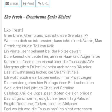
Email
Print
URL
Eko Fresh - Grembranx Şarkı Sözleri
[Eko Fresh:]
Grembranx, Grembranx, was ist diese Grembranx?
Wenn es dich so interessiert, kann ich's dir erklÃ¤rn'n, Man
Gremberg ist ein Teil von Kalk
Ein Viertel, sehr bekannt bei der Polizeigewalt
Du erkennst die Leute hier, an ihrer Haar- und Augenfarbe
Komm' ich führe euch einmal über die TaunusstraÃŸe
Morgens gibt's Frühstück beim arabischen BÃ¤cker
Das ist wahnsinnig lecker, die Salami ist helal
Ich wollt' euch mein Leben einfach mal Privat zeigen
Die meisten gehen hier Freitags ihren Bart schneiden
Wohl oder Übel gibt es Obst und Gemüse
Callshop, Call die Cops, paar Idioten die sich prügeln
Das ist ganz normal, es gibt hier jeden Tag Palaver
Es gibt Deutsche, Türken, Italiener, Afrikaner
Egal wo ich war, die Taunus hab' ich nicht vergessen