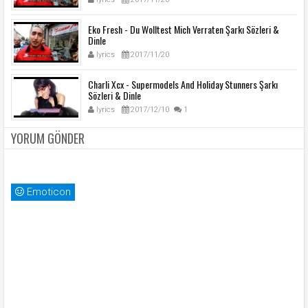
Eko Fresh - Du Wolltest Mich Verraten Şarkı Sözleri &
Dinle
lyrics
2017/11/20
Charli Xcx - Supermodels And Holiday Stunners Şarkı
Sözleri & Dinle
lyrics
2017/12/10
1
YORUM GÖNDER
Emoticon