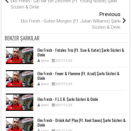
Eko Fresh - Gib Mir Ein Zeichen (Ft. Young Noble) Şarkı
Sözleri & Dinle
Previous
Eko Fresh - Guten Morgen (Ft. Julian Williams) Şarkı
Sözleri & Dinle
BENZER ŞARKILAR
Eko Fresh - Fatales Trio (Ft. Ssıo & Xatar) Şarkı Sözleri &
Dinle
lyrics
2017/11/20
Eko Fresh - Feuer & Flamme (Ft. Azad) Şarkı Sözleri &
Dinle
lyrics
2017/11/20
Eko Fresh - F.L.E.R. Şarkı Sözleri & Dinle
lyrics
2017/11/20
Eko Fresh - Drück Auf Play (Ft. Kool Savas) Şarkı Sözleri &
Dinle
lyrics
2017/11/20