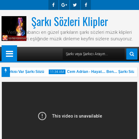
Şarkı Sözleri Klipler
Faceb
Googl
Twitte
Faceb
Ook
E-
R
Ook
Yerli ve yabancı en güzel şarkıların şarkı sözleri müzik klipleri
Plus
karaokeleri eşliğinde müzik dinleme keyfini sizlere sunuyoruz.
 Şarkısı Var Şarkı Sözü
Cem Adrian - Hayat… Ben… Şarkı Sözü
11:34 AM
31
May
2025