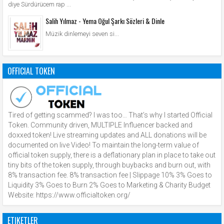
diye Sürdürücem rap ...
Salih Yılmaz - Yema Oğul Şarkı Sözleri & Dinle
Müzik dinlemeyi seven si...
OFFICIAL TOKEN
Tired of getting scammed? I was too… That’s why I started Official
Token. Community driven, MULTIPLE Influencer backed and
doxxed token! Live streaming updates and ALL donations will be
documented on live Video! To maintain the long-term value of
official token supply, there is a deflationary plan in place to take out
tiny bits of the token supply, through buybacks and burn out, with
8% transaction fee. 8% transaction fee | Slippage 10% 3% Goes to
Liquidity 3% Goes to Burn 2% Goes to Marketing & Charity Budget
Website: https://www.officialtoken.org/
ETIKETLER