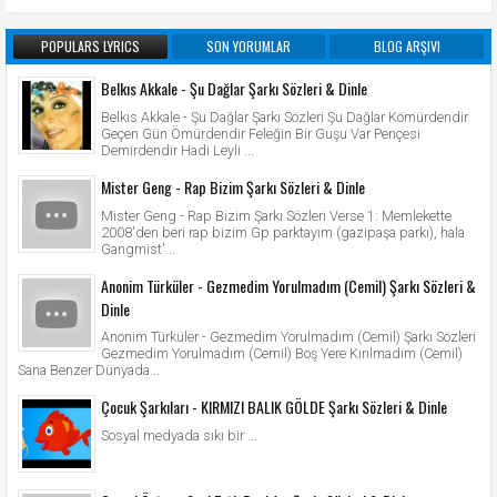
POPULARS LYRICS
SON YORUMLAR
BLOG ARŞIVI
Belkıs Akkale - Şu Dağlar Şarkı Sözleri & Dinle
Belkıs Akkale - Şu Dağlar Şarkı Sözleri Şu Dağlar Kömürdendir
Geçen Gün Ömürdendir Feleğin Bir Guşu Var Pençesi
Demirdendir Hadi Leyli ...
Mister Geng - Rap Bizim Şarkı Sözleri & Dinle
Mister Geng - Rap Bizim Şarkı Sözleri Verse 1: Memlekette
2008'den beri rap bizim Gp parktayım (gazipaşa parkı), hala
Gangmist'...
Anonim Türküler - Gezmedim Yorulmadım (Cemil) Şarkı Sözleri &
Dinle
Anonim Türküler - Gezmedim Yorulmadım (Cemil) Şarkı Sözleri
Gezmedim Yorulmadım (Cemil) Boş Yere Kırılmadım (Cemil)
Sana Benzer Dünyada...
Çocuk Şarkıları - KIRMIZI BALIK GÖLDE Şarkı Sözleri & Dinle
Sosyal medyada sıkı bir ...