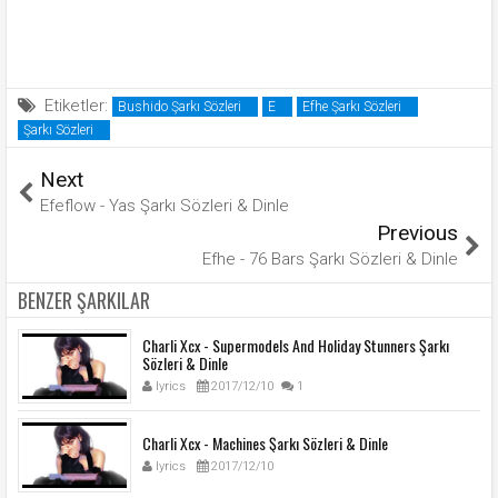
Etiketler:
Bushido Şarkı Sözleri
E
Efhe Şarkı Sözleri
Şarkı Sözleri
Next
Efeflow - Yas Şarkı Sözleri & Dinle
Previous
Efhe - 76 Bars Şarkı Sözleri & Dinle
BENZER ŞARKILAR
Charli Xcx - Supermodels And Holiday Stunners Şarkı
Sözleri & Dinle
lyrics
2017/12/10
1
Charli Xcx - Machines Şarkı Sözleri & Dinle
lyrics
2017/12/10