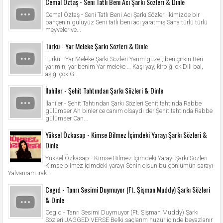
Cemal Öztaş - Seni Tatlı Beni Acı Şarkı Sözleri & Dinle
Cemal Öztaş - Seni Tatlı Beni Acı Şarkı Sözleri İkimizde bir
bahçenin gülüyüz Seni tatlı beni acı yaratmış Sana türlü türlü
meyveler ve...
Türkü - Yar Meleke Şarkı Sözleri & Dinle
Türkü - Yar Meleke Şarkı Sözleri Yarim güzel, ben çirkin Ben
yarimin, yar benim Yar meleke … Kaşı yay, kirpiği ok Dili bal,
aşığı çok G...
İlahiler - Şehit Tahtından Şarkı Sözleri & Dinle
İlahiler - Şehit Tahtından Şarkı Sözleri Şehit tahtında Rabbe
gülümser Ah binler ce canım olsaydı der Şehit tahtında Rabbe
gülümser Can...
Yüksel Özkasap - Kimse Bilmez İçimdeki Yarayı Şarkı Sözleri &
Dinle
Yüksel Özkasap - Kimse Bilmez İçimdeki Yarayı Şarkı Sözleri
Kimse bilmez içimdeki yarayı Senin olsun bu gönlümün sarayı
Yalvarıram ırak...
Cegıd - Tanrı Sesimi Duymuyor (Ft. Şişman Muddy) Şarkı Sözleri
& Dinle
Cegıd - Tanrı Sesimi Duymuyor (Ft. Şişman Muddy) Şarkı
Sözleri JAGGED VERSE Belki saçlarım huzur içinde beyazlanır