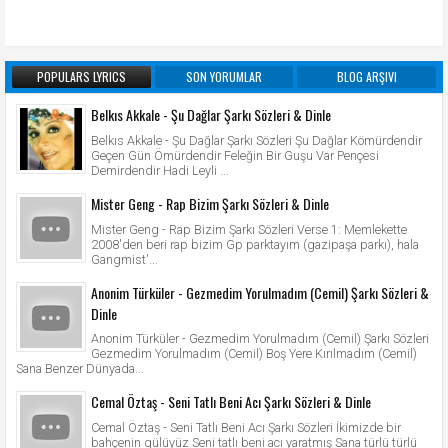
POPULARS LYRICS
SON YORUMLAR
BLOG ARŞIVI
Belkıs Akkale - Şu Dağlar Şarkı Sözleri & Dinle
Belkıs Akkale - Şu Dağlar Şarkı Sözleri Şu Dağlar Kömürdendir
Geçen Gün Ömürdendir Feleğin Bir Guşu Var Pençesi
Demirdendir Hadi Leyli ...
Mister Geng - Rap Bizim Şarkı Sözleri & Dinle
Mister Geng - Rap Bizim Şarkı Sözleri Verse 1: Memlekette
2008'den beri rap bizim Gp parktayım (gazipaşa parkı), hala
Gangmist'...
Anonim Türküler - Gezmedim Yorulmadım (Cemil) Şarkı Sözleri &
Dinle
Anonim Türküler - Gezmedim Yorulmadım (Cemil) Şarkı Sözleri
Gezmedim Yorulmadım (Cemil) Boş Yere Kırılmadım (Cemil)
Sana Benzer Dünyada...
Cemal Öztaş - Seni Tatlı Beni Acı Şarkı Sözleri & Dinle
Cemal Öztaş - Seni Tatlı Beni Acı Şarkı Sözleri İkimizde bir
bahçenin gülüyüz Seni tatlı beni acı yaratmış Sana türlü türlü