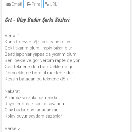
Email
Print
URL
Crt - Olay Budur Şarkı Sözleri
Verse 1
Konu freeyse ağzına sıçarım olum
Çekil tıkarım olum , rapin bıkarı olur
Beati japonlar yapsa da yıkarım olum
Beni bekle ve gör verdim rapte de yön
Geri teknene dön beni bekleme gör
Demi ekleme börn ol mektebe dör
Kessin batacan bu teknene dön
Nakarat
Anlamazsın anlat samanda
Rhymler bastık kanlar savanda
Olay budur damlar adamlar
Kolay buyur saydam sazanlar
Verse 2