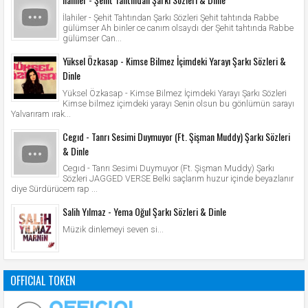
İlahiler - Şehit Tahtından Şarkı Sözleri Şehit tahtında Rabbe
gülümser Ah binler ce canım olsaydı der Şehit tahtında Rabbe
gülümser Can...
Yüksel Özkasap - Kimse Bilmez İçimdeki Yarayı Şarkı Sözleri &
Dinle
Yüksel Özkasap - Kimse Bilmez İçimdeki Yarayı Şarkı Sözleri
Kimse bilmez içimdeki yarayı Senin olsun bu gönlümün sarayı
Yalvarıram ırak...
Cegıd - Tanrı Sesimi Duymuyor (Ft. Şişman Muddy) Şarkı Sözleri
& Dinle
Cegıd - Tanrı Sesimi Duymuyor (Ft. Şişman Muddy) Şarkı
Sözleri JAGGED VERSE Belki saçlarım huzur içinde beyazlanır
diye Sürdürücem rap ...
Salih Yılmaz - Yema Oğul Şarkı Sözleri & Dinle
Müzik dinlemeyi seven si...
OFFICIAL TOKEN