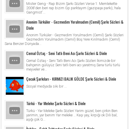
Mister Geng - Rap Bizim Şarkı Sözleri Verse 1: Memlekette
2008'den beri rap bizim Gp parktayım (gazipaşa parkı), hala
Gangmist'...
Anonim Türküler - Gezmedim Yorulmadım (Cemil) Şarkı Sözleri &
Dinle
Anonim Türküler - Gezmedim Yorulmadım (Cemil) Şarkı Sözleri
Gezmedim Yorulmadım (Cemil) Boş Yere Kırılmadım (Cemil)
Sana Benzer Dünyada...
Cemal Öztaş - Seni Tatlı Beni Acı Şarkı Sözleri & Dinle
Cemal Öztaş - Seni Tatlı Beni Acı Şarkı Sözleri İkimizde bir
bahçenin gülüyüz Seni tatlı beni acı yaratmış Sana türlü türlü
meyveler ve...
Çocuk Şarkıları - KIRMIZI BALIK GÖLDE Şarkı Sözleri & Dinle
Sosyal medyada sıkı bir ...
Türkü - Yar Meleke Şarkı Sözleri & Dinle
Türkü - Yar Meleke Şarkı Sözleri Yarim güzel, ben çirkin Ben
yarimin, yar benim Yar meleke … Kaşı yay, kirpiği ok Dili bal,
aşığı çok G...
İlahiler - Şehit Tahtından Şarkı Sözleri & Dinle