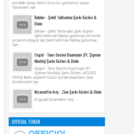
içimdeki yarayı Senin olsun bu gönlümün sarayı
Yalvarıram ırak...
İlahiler - Şehit Tahtından Şarkı Sözleri &
Dinle
İlahiler - Şehit Tahtından Şarkı Sözleri
Şehit tahtında Rabbe gülümser Ah binler
ce canım olsaydı der Şehit tahtında Rabbe gülümser
Can...
Cegıd - Tanrı Sesimi Duymuyor (Ft. Şişman
Muddy) Şarkı Sözleri & Dinle
Cegıd - Tanrı Sesimi Duymuyor (Ft.
Şişman Muddy) Şarkı Sözleri JAGGED
VERSE Belki saçlarım huzur içinde beyazlanır diye
Sürdürücem rap ...
Nizamettin Ariç - Zine Şarkı Sözleri & Dinle
Engüzel Nizamettin Ariç ...
OFFICIAL TOKEN