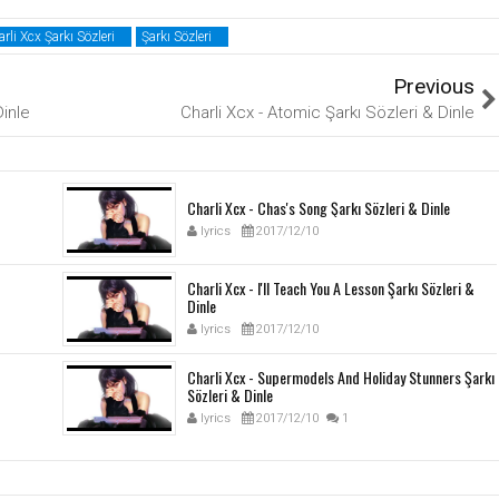
rli Xcx Şarkı Sözleri
Şarkı Sözleri
Previous
inle
Charli Xcx - Atomic Şarkı Sözleri & Dinle
Charli Xcx - Chas's Song Şarkı Sözleri & Dinle
lyrics
2017/12/10
Charli Xcx - I'll Teach You A Lesson Şarkı Sözleri &
Dinle
lyrics
2017/12/10
Charli Xcx - Supermodels And Holiday Stunners Şarkı
Sözleri & Dinle
lyrics
2017/12/10
1