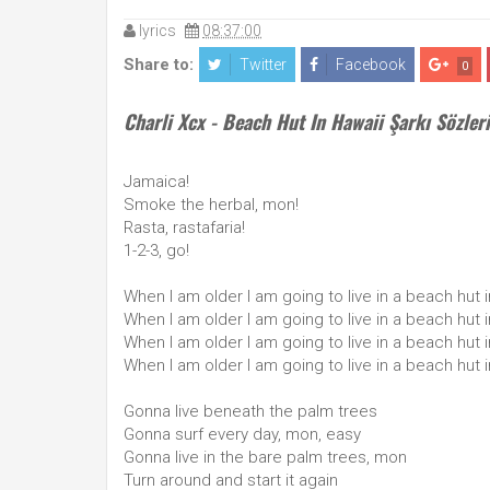
lyrics
08:37:00
Share to:
Twitter
Facebook
0
Charli Xcx - Beach Hut In Hawaii Şarkı Sözleri
Jamaica!
Smoke the herbal, mon!
Rasta, rastafaria!
1-2-3, go!
When I am older I am going to live in a beach hut 
When I am older I am going to live in a beach hut 
When I am older I am going to live in a beach hut 
When I am older I am going to live in a beach hut 
Gonna live beneath the palm trees
Gonna surf every day, mon, easy
Gonna live in the bare palm trees, mon
Turn around and start it again