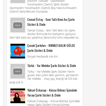
Anonim Türküler - Gezmedim
Yorulmadım (Cemil) Şarkı Sözleri
Gezmedim Yorulmadım (Cemil) Boş Yere Kırılmadım
(Cemil) Sana Benzer Dünyada...
Cemal Öztaş - Seni Tatlı Beni Acı Şarkı
Sözleri & Dinle
Cemal Öztaş - Seni Tatlı Beni Acı Şarkı
Sözleri İkimizde bir bahçenin gülüyüz
Seni tatlı beni acı yaratmış Sana türlü türlü meyveler ve...
Çocuk Şarkıları - KIRMIZI BALIK GÖLDE
Şarkı Sözleri & Dinle
Sosyal medyada sıkı bir ...
Türkü - Yar Meleke Şarkı Sözleri & Dinle
Türkü - Yar Meleke Şarkı Sözleri Yarim
güzel, ben çirkin Ben yarimin, yar benim
Yar meleke … Kaşı yay, kirpiği ok Dili bal,
aşığı çok G...
Yüksel Özkasap - Kimse Bilmez İçimdeki
Yarayı Şarkı Sözleri & Dinle
Yüksel Özkasap - Kimse Bilmez İçimdeki
Yarayı Şarkı Sözleri Kimse bilmez