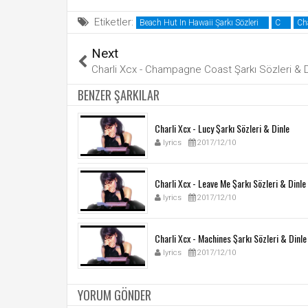
Etiketler:
Beach Hut In Hawaii Şarkı Sözleri
C
Cha
Next
Charli Xcx - Champagne Coast Şarkı Sözleri & D
BENZER ŞARKILAR
Charli Xcx - Lucy Şarkı Sözleri & Dinle
lyrics
2017/12/10
Charli Xcx - Leave Me Şarkı Sözleri & Dinle
lyrics
2017/12/10
Charli Xcx - Machines Şarkı Sözleri & Dinle
lyrics
2017/12/10
YORUM GÖNDER