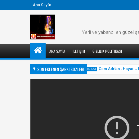
Ana Sayfa
Yerli ve yabancı en güzel şa
ANA SAYFA
İLETIŞIM
GIZLILIK POLITIKASI
SON EKLENEN ŞARKI SÖZLERI
 - Her Aşkın Bir Şarkısı Var Şarkı Sözü
Cem Adrian - Hayat… Ben
11:34 AM
31
May
2025