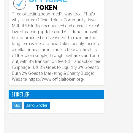
Tired of getting scammed? I was too… That’s
why I started Official Token. Community driven,
MULTIPLE Influencer backed and doxxed token!
Live streaming updates and ALL donations will
be documented on live Video! To maintain the
long-term value of official token supply, there is
a deflationary plan in place to take out tiny bits
of the token supply, through buybacks and burn
out, with 8% transaction fee. 8% transaction fee
| Slippage 10% 3% Goes to Liquidity 3% Goes to
Burn 2% Goes to Marketing & Charity Budget
Website: https://www.officialtoken.org/
ETIKETLER
Klip
Şarkı Sözleri