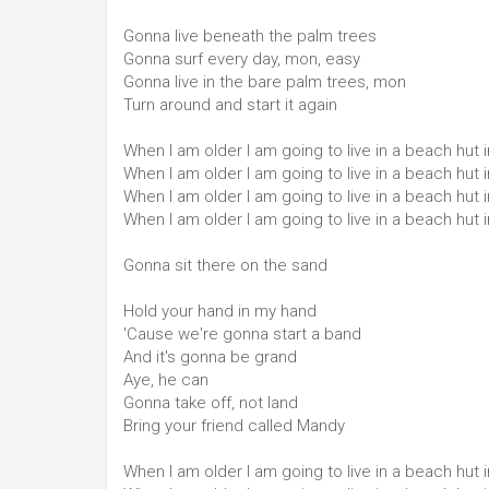
Gonna live beneath the palm trees
Gonna surf every day, mon, easy
Gonna live in the bare palm trees, mon
Turn around and start it again
When I am older I am going to live in a beach hut 
When I am older I am going to live in a beach hut 
When I am older I am going to live in a beach hut 
When I am older I am going to live in a beach hut 
Gonna sit there on the sand
Hold your hand in my hand
'Cause we're gonna start a band
And it's gonna be grand
Aye, he can
Gonna take off, not land
Bring your friend called Mandy
When I am older I am going to live in a beach hut 