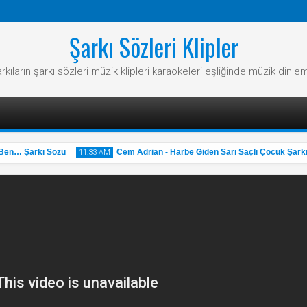
Şarkı Sözleri Klipler
rkıların şarkı sözleri müzik klipleri karaokeleri eşliğinde müzik dinle
… Şarkı Sözü
Cem Adrian - Harbe Giden Sarı Saçlı Çocuk Şarkı S
11:33 AM
31
May
2025