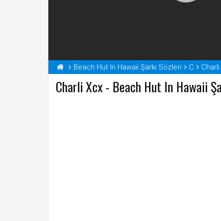
Beach Hut In Hawaii Şarkı Sözleri
C
Charli
Charli Xcx - Beach Hut In Hawaii Şa