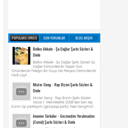
POPULARS LYRICS
SON YORUMLAR
BLOG ARŞIVI
Belkıs Akkale - Şu Dağlar Şarkı Sözleri &
Dinle
Belkıs Akkale - Şu Dağlar Şarkı Sözleri Şu
Dağlar Kömürdendir Geçen Gün
Ömürdendir Feleğin Bir Guşu Var Pençesi Demirdendir
Hadi Leyli ...
Mister Geng - Rap Bizim Şarkı Sözleri &
Dinle
Mister Geng - Rap Bizim Şarkı Sözleri
Verse 1: Memlekette 2008'den beri rap
bizim Gp parktayım (gazipaşa parkı), hala Gangmist'...
Anonim Türküler - Gezmedim Yorulmadım
(Cemil) Şarkı Sözleri & Dinle