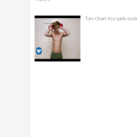
Tüm Charli Xcx şarkı sözl