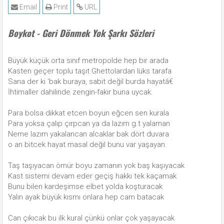
Email
Print
URL
Boykot - Geri Dönmek Yok Şarkı Sözleri
Büyük küçük orta sınıf metropolde hep bir arada
Kasten geçer toplu taşıt Ghettolardan lüks tarafa
Sana der ki 'bak buraya, sabit değil burda hayatâ€
İhtimaller dahilinde zengin-fakir buna uycak.
Para bolsa dikkat etcen boyun eğcen sen kurala
Para yoksa çalıp çırpcan ya da lazım g.t yalaman
Neme lazım yakalancan alcaklar bak dört duvara
o an bitcek hayat masal değil bunu var yaşayan
Taş taşıyacan ömür boyu zamanın yok baş kaşıyacak
Kast sistemi devam eder geçiş hakkı tek kaçamak
Bunu bilen kardeşimse elbet yolda koşturacak
Yalın ayak büyük kısmı onlara hep cam batacak
Can çıkıcak bu ilk kural çünkü onlar çok yaşayacak