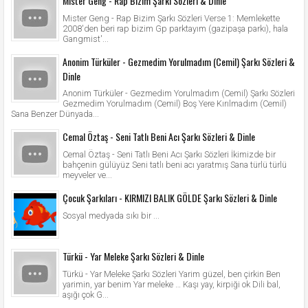
Mister Geng - Rap Bizim Şarkı Sözleri & Dinle
Mister Geng - Rap Bizim Şarkı Sözleri Verse 1: Memlekette
2008'den beri rap bizim Gp parktayım (gazipaşa parkı), hala
Gangmist'...
Anonim Türküler - Gezmedim Yorulmadım (Cemil) Şarkı Sözleri &
Dinle
Anonim Türküler - Gezmedim Yorulmadım (Cemil) Şarkı Sözleri
Gezmedim Yorulmadım (Cemil) Boş Yere Kırılmadım (Cemil)
Sana Benzer Dünyada...
Cemal Öztaş - Seni Tatlı Beni Acı Şarkı Sözleri & Dinle
Cemal Öztaş - Seni Tatlı Beni Acı Şarkı Sözleri İkimizde bir
bahçenin gülüyüz Seni tatlı beni acı yaratmış Sana türlü türlü
meyveler ve...
Çocuk Şarkıları - KIRMIZI BALIK GÖLDE Şarkı Sözleri & Dinle
Sosyal medyada sıkı bir ...
Türkü - Yar Meleke Şarkı Sözleri & Dinle
Türkü - Yar Meleke Şarkı Sözleri Yarim güzel, ben çirkin Ben
yarimin, yar benim Yar meleke … Kaşı yay, kirpiği ok Dili bal,
aşığı çok G...