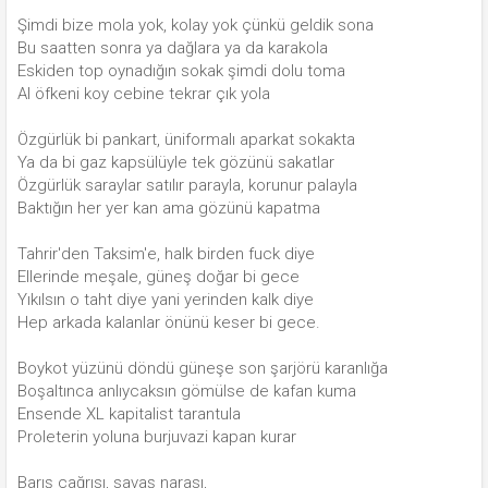
Şimdi bize mola yok, kolay yok çünkü geldik sona
Bu saatten sonra ya dağlara ya da karakola
Eskiden top oynadığın sokak şimdi dolu toma
Al öfkeni koy cebine tekrar çık yola
Özgürlük bi pankart, üniformalı aparkat sokakta
Ya da bi gaz kapsülüyle tek gözünü sakatlar
Özgürlük saraylar satılır parayla, korunur palayla
Baktığın her yer kan ama gözünü kapatma
Tahrir'den Taksim'e, halk birden fuck diye
Ellerinde meşale, güneş doğar bi gece
Yıkılsın o taht diye yani yerinden kalk diye
Hep arkada kalanlar önünü keser bi gece.
Boykot yüzünü döndü güneşe son şarjörü karanlığa
Boşaltınca anlıycaksın gömülse de kafan kuma
Ensende XL kapitalist tarantula
Proleterin yoluna burjuvazi kapan kurar
Barış çağrısı, savaş narası,