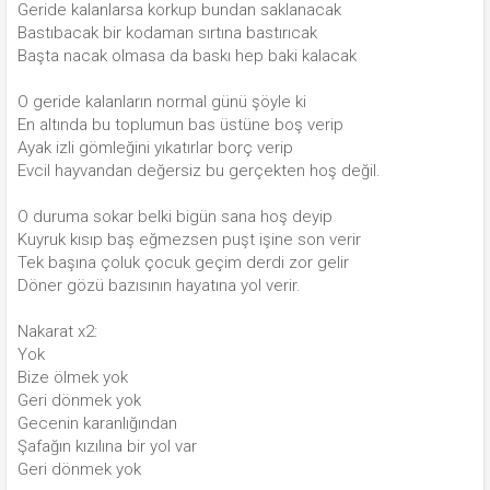
Geride kalanlarsa korkup bundan saklanacak
Bastıbacak bir kodaman sırtına bastırıcak
Başta nacak olmasa da baskı hep baki kalacak
O geride kalanların normal günü şöyle ki
En altında bu toplumun bas üstüne boş verip
Ayak izli gömleğini yıkatırlar borç verip
Evcil hayvandan değersiz bu gerçekten hoş değil.
O duruma sokar belki bigün sana hoş deyip
Kuyruk kısıp baş eğmezsen puşt işine son verir
Tek başına çoluk çocuk geçim derdi zor gelir
Döner gözü bazısının hayatına yol verir.
Nakarat x2:
Yok
Bize ölmek yok
Geri dönmek yok
Gecenin karanlığından
Şafağın kızılına bir yol var
Geri dönmek yok