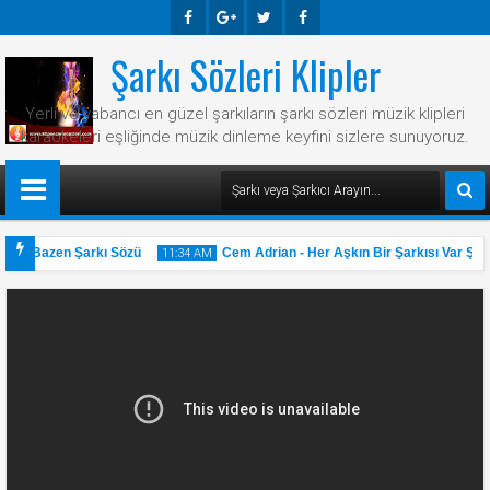
Şarkı Sözleri Klipler
Faceb
Googl
Twitte
Faceb
Ook
E-
R
Ook
Yerli ve yabancı en güzel şarkıların şarkı sözleri müzik klipleri
Plus
karaokeleri eşliğinde müzik dinleme keyfini sizlere sunuyoruz.
ani Bazen Şarkı Sözü
Cem Adrian - Her Aşkın Bir Şarkısı Var Şarkı
11:34 AM
31
May
2025