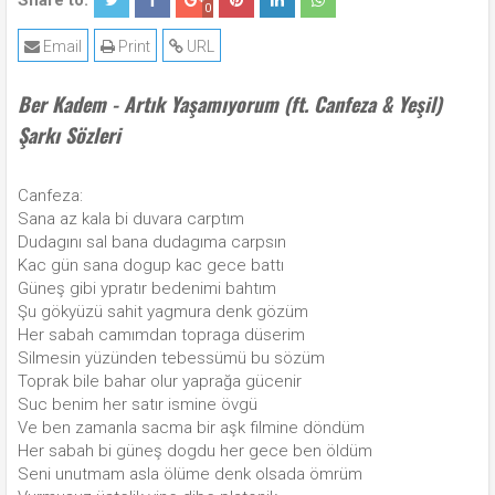
Share to:
0
Email
Print
URL
Ber Kadem - Artık Yaşamıyorum (ft. Canfeza & Yeşil)
Şarkı Sözleri
Canfeza:
Sana az kala bi duvara carptım
Dudagını sal bana dudagıma carpsın
Kac gün sana dogup kac gece battı
Güneş gibi ypratır bedenimi bahtım
Şu gökyüzü sahit yagmura denk gözüm
Her sabah camımdan topraga düserim
Silmesin yüzünden tebessümü bu sözüm
Toprak bile bahar olur yaprağa gücenir
Suc benim her satır ismine övgü
Ve ben zamanla sacma bir aşk filmine döndüm
Her sabah bi güneş dogdu her gece ben öldüm
Seni unutmam asla ölüme denk olsada ömrüm