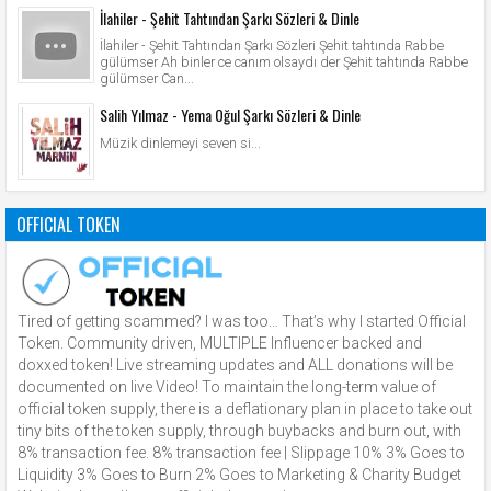
İlahiler - Şehit Tahtından Şarkı Sözleri & Dinle
İlahiler - Şehit Tahtından Şarkı Sözleri Şehit tahtında Rabbe
gülümser Ah binler ce canım olsaydı der Şehit tahtında Rabbe
gülümser Can...
Salih Yılmaz - Yema Oğul Şarkı Sözleri & Dinle
Müzik dinlemeyi seven si...
OFFICIAL TOKEN
Tired of getting scammed? I was too… That’s why I started Official
Token. Community driven, MULTIPLE Influencer backed and
doxxed token! Live streaming updates and ALL donations will be
documented on live Video! To maintain the long-term value of
official token supply, there is a deflationary plan in place to take out
tiny bits of the token supply, through buybacks and burn out, with
8% transaction fee. 8% transaction fee | Slippage 10% 3% Goes to
Liquidity 3% Goes to Burn 2% Goes to Marketing & Charity Budget