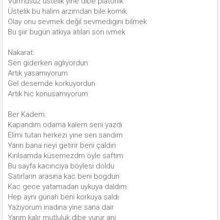
Vurmusuz üstelik yine dibe platonik
Üstelik bu halim arzımdan bile komik
Olay onu sevmek değil sevmedigini bilmek
Bu şiir bugün atkıya atılan son ivmek
Nakarat:
Sen giderken aglıyordun
Artık yasamıyorum
Gel desemde korkuyordun
Artık hic konusamıyorum
Ber Kadem:
Kapandım odama kalem seni yazdı
Elimi tutan herkezi yine sen sandım
Yarın bana neyi getirir beni çaldın
Kırılsamda küsemezdm öyle saftım
Bu sayfa kacıncıya böylesi doldu
Satırların arasına kac beni bogdun
Kac gece yatamadan uykuya daldım
Hep aynı günah beni korkuya saldı
Yazıyorum inadına yine sana dair
Yarım kalır mutluluk dibe vurur ani