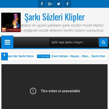
Şarkı Sözleri Klipler
Faceb
Googl
Twitte
Faceb
Ook
E-
R
Ook
Yerli ve yabancı en güzel şarkıların şarkı sözleri müzik klipleri
Plus
karaokeleri eşliğinde müzik dinleme keyfini sizlere sunuyoruz.
Şarkısı Var Şarkı Sözü
Cem Adrian - Hayat… Ben… Şarkı Sözü
11:34 AM
31
May
2025