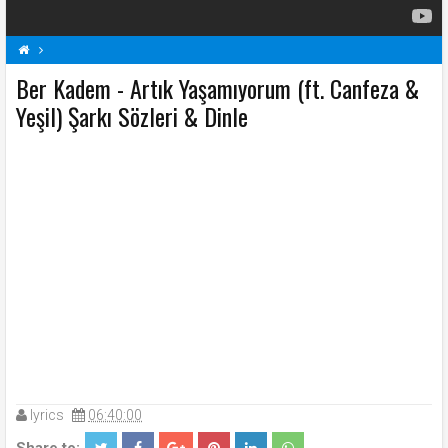
Ber Kadem - Artık Yaşamıyorum (ft. Canfeza &
Artık Yaşamıyorum (ft. Canfeza & Yeşil) Şarkı Sözleri
B
Yeşil) Şarkı Sözleri & Dinle
Ber Kadem Şarkı Sözleri
Şarkı Sözleri
lyrics
06:40:00