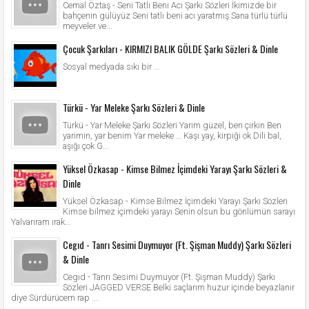
Cemal Öztaş - Seni Tatlı Beni Acı Şarkı Sözleri İkimizde bir
bahçenin gülüyüz Seni tatlı beni acı yaratmış Sana türlü türlü
meyveler ve...
Çocuk Şarkıları - KIRMIZI BALIK GÖLDE Şarkı Sözleri & Dinle
Sosyal medyada sıkı bir ...
Türkü - Yar Meleke Şarkı Sözleri & Dinle
Türkü - Yar Meleke Şarkı Sözleri Yarim güzel, ben çirkin Ben
yarimin, yar benim Yar meleke … Kaşı yay, kirpiği ok Dili bal,
aşığı çok G...
Yüksel Özkasap - Kimse Bilmez İçimdeki Yarayı Şarkı Sözleri &
Dinle
Yüksel Özkasap - Kimse Bilmez İçimdeki Yarayı Şarkı Sözleri
Kimse bilmez içimdeki yarayı Senin olsun bu gönlümün sarayı
Yalvarıram ırak...
Cegıd - Tanrı Sesimi Duymuyor (Ft. Şişman Muddy) Şarkı Sözleri
& Dinle
Cegıd - Tanrı Sesimi Duymuyor (Ft. Şişman Muddy) Şarkı
Sözleri JAGGED VERSE Belki saçlarım huzur içinde beyazlanır
diye Sürdürücem rap ...