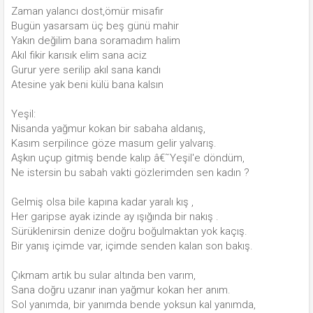
Zaman yalancı dost,ömür misafir
Bugün yasarsam üç beş günü mahir
Yakın değilim bana soramadım halim
Akıl fikir karısık elim sana aciz
Gurur yere serilip akıl sana kandı
Atesine yak beni külü bana kalsın
Yeşil:
Nisanda yağmur kokan bir sabaha aldanış,
Kasım serpilince göze masum gelir yalvarış.
Aşkın uçup gitmiş bende kalıp â€˜Yeşil'e döndüm,
Ne istersin bu sabah vakti gözlerimden sen kadın ?
Gelmiş olsa bile kapına kadar yaralı kış ,
Her garipse ayak izinde ay ışığında bir nakış .
Sürüklenirsin denize doğru boğulmaktan yok kaçış.
Bir yanış içimde var, içimde senden kalan son bakış.
Çıkmam artık bu sular altında ben varım,
Sana doğru uzanır inan yağmur kokan her anım.
Sol yanımda, bir yanımda bende yoksun kal yanımda,