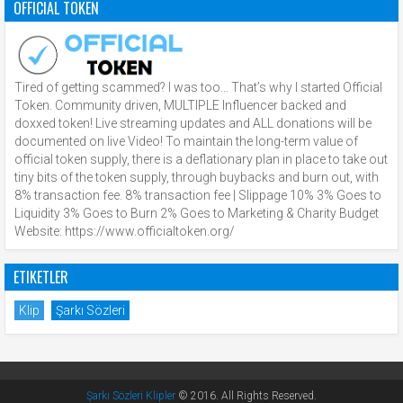
OFFICIAL TOKEN
Tired of getting scammed? I was too… That’s why I started Official
Token. Community driven, MULTIPLE Influencer backed and
doxxed token! Live streaming updates and ALL donations will be
documented on live Video! To maintain the long-term value of
official token supply, there is a deflationary plan in place to take out
tiny bits of the token supply, through buybacks and burn out, with
8% transaction fee. 8% transaction fee | Slippage 10% 3% Goes to
Liquidity 3% Goes to Burn 2% Goes to Marketing & Charity Budget
Website: https://www.officialtoken.org/
ETIKETLER
Klip
Şarkı Sözleri
Şarkı Sözleri Klipler
© 2016. All Rights Reserved.