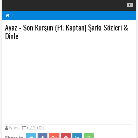
Ayaz - Son Kurşun (Ft. Kaptan) Şarkı Sözleri &
A
Ayaz Şarkı Sözleri
Son Kurşun (Ft. Kaptan) Şarkı Sözleri
Şarkı Sözleri
Dinle
lyrics
07:20:00