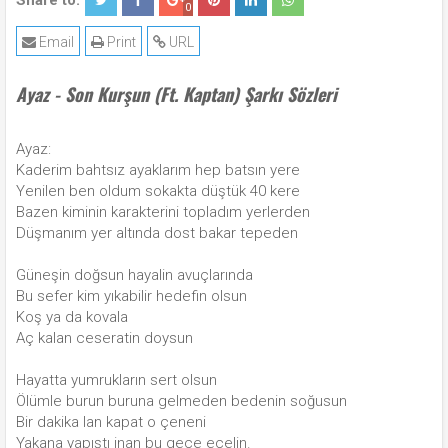
Share to:
0
Email
Print
URL
Ayaz - Son Kurşun (Ft. Kaptan) Şarkı Sözleri
Ayaz:
Kaderim bahtsız ayaklarım hep batsın yere
Yenilen ben oldum sokakta düştük 40 kere
Bazen kiminin karakterini topladım yerlerden
Düşmanım yer altında dost bakar tepeden
Güneşin doğsun hayalin avuçlarında
Bu sefer kim yıkabilir hedefin olsun
Koş ya da kovala
Aç kalan ceseratin doysun
Hayatta yumrukların sert olsun
Ölümle burun buruna gelmeden bedenin soğusun
Bir dakika lan kapat o çeneni
Yakana yapıştı inan bu gece ecelin.