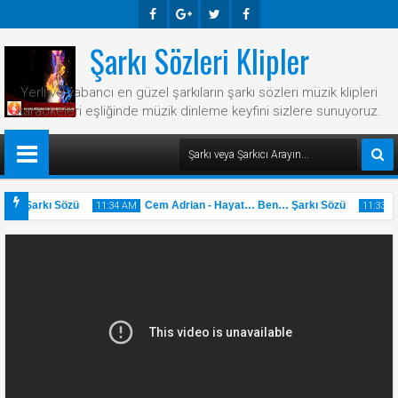
Şarkı Sözleri Klipler
Faceb
Googl
Twitte
Faceb
Ook
E-
R
Ook
Yerli ve yabancı en güzel şarkıların şarkı sözleri müzik klipleri
Plus
karaokeleri eşliğinde müzik dinleme keyfini sizlere sunuyoruz.
Var Şarkı Sözü
Cem Adrian - Hayat… Ben… Şarkı Sözü
11:34 AM
11:33 AM
31
31
May
Ma
2025
202