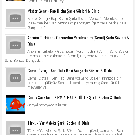
Demirdendir Hadi Leyli ...
Mister Geng - Rap Bizim Şarkı Sözleri & Dinle
Mister Geng - Rap Bizim Şarkı Sözleri Verse 1: Memlekette
2008'den beri rap bizim Gp parktayım (gazipaşa parkı), hala
Gangmist'...
Anonim Türküler - Gezmedim Yorulmadım (Cemil) Şarkı Sözleri &
Dinle
Anonim Türküler - Gezmedim Yorulmadım (Cemil) Şarkı Sözleri
Gezmedim Yorulmadım (Cemil) Boş Yere Kırılmadım (Cemil)
Sana Benzer Dünyada...
Cemal Öztaş - Seni Tatlı Beni Acı Şarkı Sözleri & Dinle
Cemal Öztaş - Seni Tatlı Beni Acı Şarkı Sözleri İkimizde bir
bahçenin gülüyüz Seni tatlı beni acı yaratmış Sana türlü türlü
meyveler ve...
Çocuk Şarkıları - KIRMIZI BALIK GÖLDE Şarkı Sözleri & Dinle
Sosyal medyada sıkı bir ...
Türkü - Yar Meleke Şarkı Sözleri & Dinle
Türkü - Yar Meleke Şarkı Sözleri Yarim güzel, ben çirkin Ben