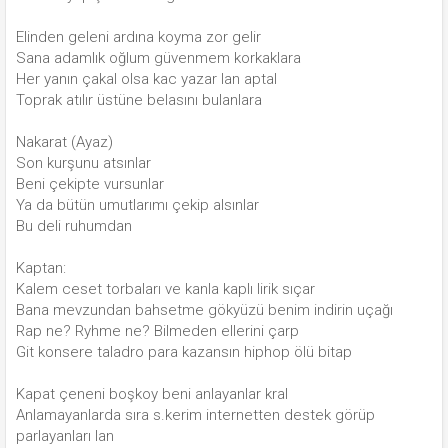
Elinden geleni ardına koyma zor gelir
Sana adamlık oğlum güvenmem korkaklara
Her yanın çakal olsa kac yazar lan aptal
Toprak atılır üstüne belasını bulanlara
Nakarat (Ayaz)
Son kurşunu atsınlar
Beni çekipte vursunlar
Ya da bütün umutlarımı çekip alsınlar
Bu deli ruhumdan
Kaptan:
Kalem ceset torbaları ve kanla kaplı lirik sıçar
Bana mevzundan bahsetme gökyüzü benim indirin uçağı
Rap ne? Ryhme ne? Bilmeden ellerini çarp
Git konsere taladro para kazansın hiphop ölü bitap
Kapat çeneni boşkoy beni anlayanlar kral
Anlamayanlarda sıra s.kerim internetten destek görüp
parlayanları lan