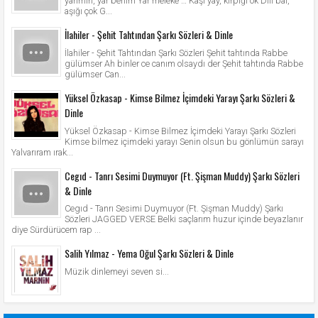
yarimin, yar benim Yar meleke … Kaşı yay, kirpiği ok Dili bal,
aşığı çok G...
İlahiler - Şehit Tahtından Şarkı Sözleri & Dinle
İlahiler - Şehit Tahtından Şarkı Sözleri Şehit tahtında Rabbe
gülümser Ah binler ce canım olsaydı der Şehit tahtında Rabbe
gülümser Can...
Yüksel Özkasap - Kimse Bilmez İçimdeki Yarayı Şarkı Sözleri &
Dinle
Yüksel Özkasap - Kimse Bilmez İçimdeki Yarayı Şarkı Sözleri
Kimse bilmez içimdeki yarayı Senin olsun bu gönlümün sarayı
Yalvarıram ırak...
Cegıd - Tanrı Sesimi Duymuyor (Ft. Şişman Muddy) Şarkı Sözleri
& Dinle
Cegıd - Tanrı Sesimi Duymuyor (Ft. Şişman Muddy) Şarkı
Sözleri JAGGED VERSE Belki saçlarım huzur içinde beyazlanır
diye Sürdürücem rap ...
Salih Yılmaz - Yema Oğul Şarkı Sözleri & Dinle
Müzik dinlemeyi seven si...