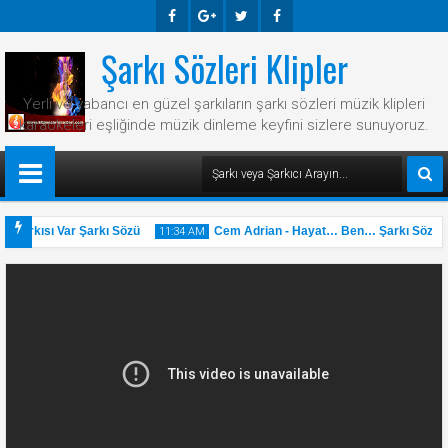
Şarkı Sözleri Klipler
Faceb
Googl
Twitte
Faceb
Ook
E-
R
Ook
Yerli ve yabancı en güzel şarkıların şarkı sözleri müzik klipleri
Plus
karaokeleri eşliğinde müzik dinleme keyfini sizlere sunuyoruz.
 Şarkısı Var Şarkı Sözü
Cem Adrian - Hayat… Ben… Şarkı Sözü
11:34 AM
31
May
2025