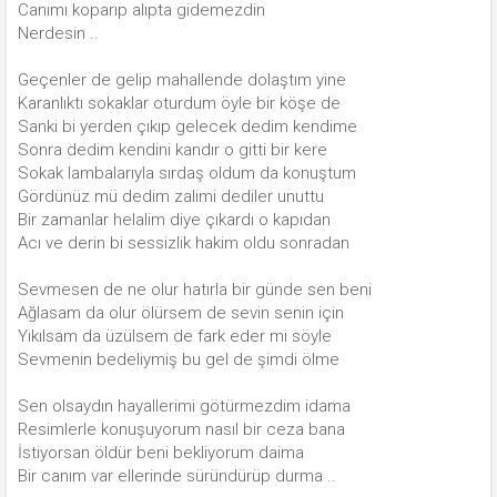
Canımı koparıp alıpta gidemezdin
Nerdesin ..
Geçenler de gelip mahallende dolaştım yine
Karanlıktı sokaklar oturdum öyle bir köşe de
Sanki bi yerden çıkıp gelecek dedim kendime
Sonra dedim kendini kandır o gitti bir kere
Sokak lambalarıyla sırdaş oldum da konuştum
Gördünüz mü dedim zalimi dediler unuttu
Bir zamanlar helalim diye çıkardı o kapıdan
Acı ve derin bi sessizlik hakim oldu sonradan
Sevmesen de ne olur hatırla bir günde sen beni
Ağlasam da olur ölürsem de sevin senin için
Yıkılsam da üzülsem de fark eder mi söyle
Sevmenin bedeliymiş bu gel de şimdi ölme
Sen olsaydın hayallerimi götürmezdim idama
Resimlerle konuşuyorum nasıl bir ceza bana
İstiyorsan öldür beni bekliyorum daima
Bir canım var ellerinde süründürüp durma ..