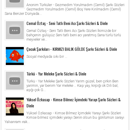
Anonim Türküler - Gezmedim Yorulmadım (Cemil) Şarkı Sözleri
Gezmedim Yorulmadım (Cemil) Boş Yere Kırılmadım (Cemil)
Sana Benzer Dünyada...
Cemal Öztaş - Seni Tatlı Beni Acı Şarkı Sözleri & Dinle
Cemal Öztaş - Seni Tatlı Beni Acı Şarkı Sözleri İkimizde bir
bahçenin gülüyüz Seni tatlı beni acı yaratmış Sana türlü türlü
meyveler ve...
Çocuk Şarkıları - KIRMIZI BALIK GÖLDE Şarkı Sözleri & Dinle
Sosyal medyada sıkı bir ...
Türkü - Yar Meleke Şarkı Sözleri & Dinle
Türkü - Yar Meleke Şarkı Sözleri Yarim güzel, ben çirkin Ben
yarimin, yar benim Yar meleke … Kaşı yay, kirpiği ok Dili bal,
aşığı çok G...
Yüksel Özkasap - Kimse Bilmez İçimdeki Yarayı Şarkı Sözleri &
Dinle
Yüksel Özkasap - Kimse Bilmez İçimdeki Yarayı Şarkı Sözleri
Kimse bilmez içimdeki yarayı Senin olsun bu gönlümün sarayı
Yalvarıram ırak...