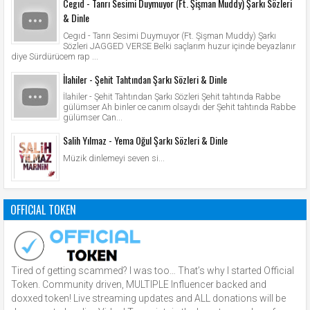
Cegıd - Tanrı Sesimi Duymuyor (Ft. Şişman Muddy) Şarkı Sözleri
& Dinle
Cegıd - Tanrı Sesimi Duymuyor (Ft. Şişman Muddy) Şarkı
Sözleri JAGGED VERSE Belki saçlarım huzur içinde beyazlanır
diye Sürdürücem rap ...
İlahiler - Şehit Tahtından Şarkı Sözleri & Dinle
İlahiler - Şehit Tahtından Şarkı Sözleri Şehit tahtında Rabbe
gülümser Ah binler ce canım olsaydı der Şehit tahtında Rabbe
gülümser Can...
Salih Yılmaz - Yema Oğul Şarkı Sözleri & Dinle
Müzik dinlemeyi seven si...
OFFICIAL TOKEN
Tired of getting scammed? I was too… That’s why I started Official
Token. Community driven, MULTIPLE Influencer backed and
doxxed token! Live streaming updates and ALL donations will be