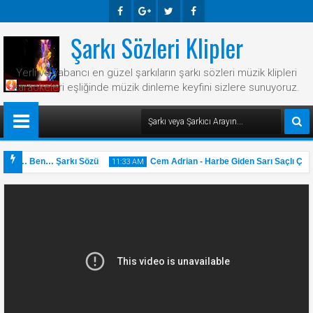
Şarkı Sözleri Klipler
Faceb
Googl
Twitte
Faceb
Ook
E-
R
Ook
Yerli ve yabancı en güzel şarkıların şarkı sözleri müzik klipleri
Plus
karaokeleri eşliğinde müzik dinleme keyfini sizlere sunuyoruz.
ayat… Ben… Şarkı Sözü
Cem Adrian - Harbe Giden Sarı Saçlı Çocu
11:33 AM
31
May
2025