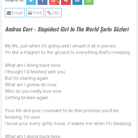
Share to:
0
Email
Print
URL
Andrea Corr - Stupidest Girl In The World Şarkı Sözleri
My life, just when it's going well I smash it all in pieces.
I'm like a magnet to the ground to everything that's creeping.
What am I doing back here,
I thought I'd finished with you,
But I'm starting again.
What am I gonna do now,
Who do you really love now
Getting broken again.
Your life and your covenant to lie that promise you'll be
keeping, I'm sure.
I know your every gritty move, it wakes me when I'm sleeping.
What am I doing back here,