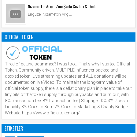
Nizamettin Ariç - Zine Şarkı Sözleri & Dinle
Engüzel Nizamettin Ariç ...
OFFICIAL TOKEN
Tired of getting scammed? I was too… That’s why I started Official
Token. Community driven, MULTIPLE Influencer backed and
doxxed token! Live streaming updates and ALL donations will be
documented on live Video! To maintain the long-term value of
official token supply, there is a deflationary plan in place to take out
tiny bits of the token supply, through buybacks and burn out, with
8% transaction fee. 8% transaction fee | Slippage 10% 3% Goes to
Liquidity 3% Goes to Burn 2% Goes to Marketing & Charity Budget
Website: https://www.officialtoken.org/
ETIKETLER