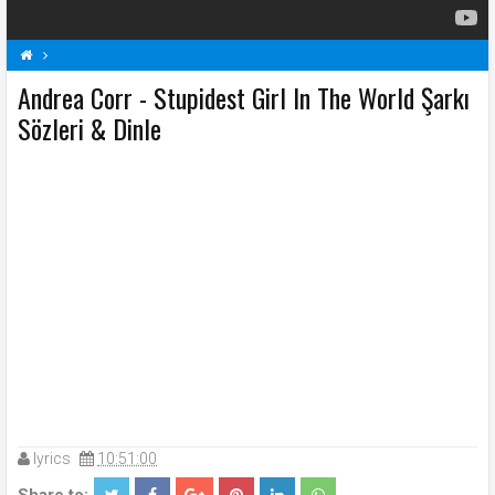
Andrea Corr - Stupidest Girl In The World Şarkı
A
Andrea Corr Şarkı Sözleri
Stupidest Girl In The World Şarkı Sözleri
Sözleri & Dinle
Şarkı Sözleri
lyrics
10:51:00