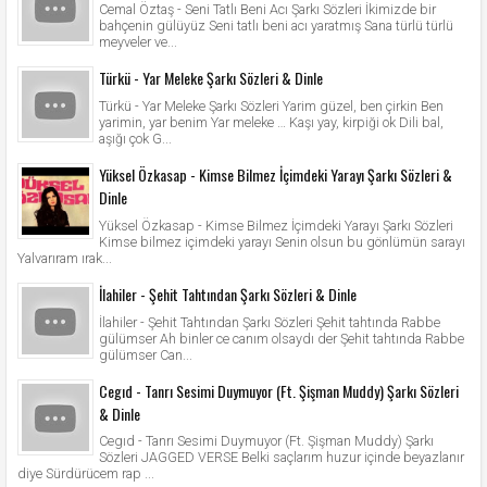
Cemal Öztaş - Seni Tatlı Beni Acı Şarkı Sözleri İkimizde bir
bahçenin gülüyüz Seni tatlı beni acı yaratmış Sana türlü türlü
meyveler ve...
Türkü - Yar Meleke Şarkı Sözleri & Dinle
Türkü - Yar Meleke Şarkı Sözleri Yarim güzel, ben çirkin Ben
yarimin, yar benim Yar meleke … Kaşı yay, kirpiği ok Dili bal,
aşığı çok G...
Yüksel Özkasap - Kimse Bilmez İçimdeki Yarayı Şarkı Sözleri &
Dinle
Yüksel Özkasap - Kimse Bilmez İçimdeki Yarayı Şarkı Sözleri
Kimse bilmez içimdeki yarayı Senin olsun bu gönlümün sarayı
Yalvarıram ırak...
İlahiler - Şehit Tahtından Şarkı Sözleri & Dinle
İlahiler - Şehit Tahtından Şarkı Sözleri Şehit tahtında Rabbe
gülümser Ah binler ce canım olsaydı der Şehit tahtında Rabbe
gülümser Can...
Cegıd - Tanrı Sesimi Duymuyor (Ft. Şişman Muddy) Şarkı Sözleri
& Dinle
Cegıd - Tanrı Sesimi Duymuyor (Ft. Şişman Muddy) Şarkı
Sözleri JAGGED VERSE Belki saçlarım huzur içinde beyazlanır
diye Sürdürücem rap ...