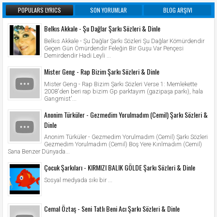
POPULARS LYRICS
SON YORUMLAR
BLOG ARŞIVI
Belkıs Akkale - Şu Dağlar Şarkı Sözleri & Dinle
Belkıs Akkale - Şu Dağlar Şarkı Sözleri Şu Dağlar Kömürdendir
Geçen Gün Ömürdendir Feleğin Bir Guşu Var Pençesi
Demirdendir Hadi Leyli ...
Mister Geng - Rap Bizim Şarkı Sözleri & Dinle
Mister Geng - Rap Bizim Şarkı Sözleri Verse 1: Memlekette
2008'den beri rap bizim Gp parktayım (gazipaşa parkı), hala
Gangmist'...
Anonim Türküler - Gezmedim Yorulmadım (Cemil) Şarkı Sözleri &
Dinle
Anonim Türküler - Gezmedim Yorulmadım (Cemil) Şarkı Sözleri
Gezmedim Yorulmadım (Cemil) Boş Yere Kırılmadım (Cemil)
Sana Benzer Dünyada...
Çocuk Şarkıları - KIRMIZI BALIK GÖLDE Şarkı Sözleri & Dinle
Sosyal medyada sıkı bir ...
Cemal Öztaş - Seni Tatlı Beni Acı Şarkı Sözleri & Dinle