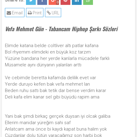
Share to:
0
Email
Print
URL
Vefa Mehmet Gün - Tabancam Hiphop Şarkı Sözleri
Elimde katana belde coltliver altı patlar kafana
Bol rhyemım elimdeki en büyük koz tarzım
Yüzüne bandana her yerde kanlarla mücadele farklı
Müsamele aynı dünyanın yalanları arttı
Ve cebimde beretta kafamda delilik evet var
Yerde duruyo kefen bak vefa mehmet lan
Beden ruhu sattı bak tetik dar bense verdim karar
Deli kafa elim kanar sel gibi büyüdü rapim ama
Yani bak şimdi birkaç gerçek duysan iyi olcak galiba
Ellerim manidar yüreğim sahi saf
Anlatcam ama önce bi kaydı kapat buna halim yok
Cüzdanlar dolu tütün varacağımız son harbi bok