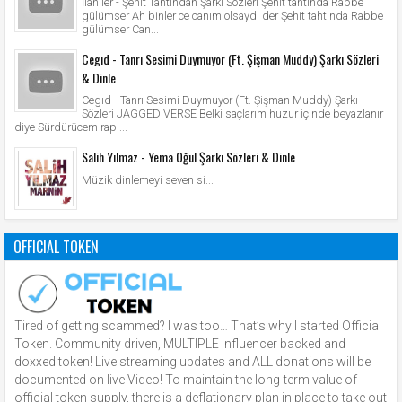
İlahiler - Şehit Tahtından Şarkı Sözleri Şehit tahtında Rabbe
gülümser Ah binler ce canım olsaydı der Şehit tahtında Rabbe
gülümser Can...
Cegıd - Tanrı Sesimi Duymuyor (Ft. Şişman Muddy) Şarkı Sözleri
& Dinle
Cegıd - Tanrı Sesimi Duymuyor (Ft. Şişman Muddy) Şarkı
Sözleri JAGGED VERSE Belki saçlarım huzur içinde beyazlanır
diye Sürdürücem rap ...
Salih Yılmaz - Yema Oğul Şarkı Sözleri & Dinle
Müzik dinlemeyi seven si...
OFFICIAL TOKEN
Tired of getting scammed? I was too… That’s why I started Official
Token. Community driven, MULTIPLE Influencer backed and
doxxed token! Live streaming updates and ALL donations will be
documented on live Video! To maintain the long-term value of
official token supply, there is a deflationary plan in place to take out