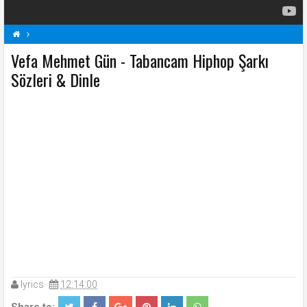
Vefa Mehmet Gün - Tabancam Hiphop Şarkı
Şarkı Sözleri
Tabancam Hiphop Şarkı Sözleri
V
Sözleri & Dinle
Vefa Mehmet Gün Şarkı Sözleri
lyrics
12:14:00