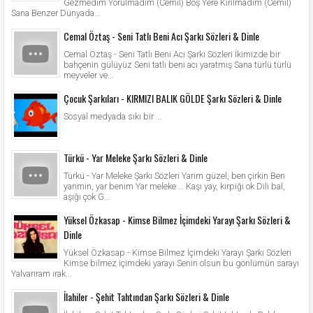
Gezmedim Yorulmadım (Cemil) Boş Yere Kırılmadım (Cemil)
Sana Benzer Dünyada...
Cemal Öztaş - Seni Tatlı Beni Acı Şarkı Sözleri & Dinle
Cemal Öztaş - Seni Tatlı Beni Acı Şarkı Sözleri İkimizde bir
bahçenin gülüyüz Seni tatlı beni acı yaratmış Sana türlü türlü
meyveler ve...
Çocuk Şarkıları - KIRMIZI BALIK GÖLDE Şarkı Sözleri & Dinle
Sosyal medyada sıkı bir ...
Türkü - Yar Meleke Şarkı Sözleri & Dinle
Türkü - Yar Meleke Şarkı Sözleri Yarim güzel, ben çirkin Ben
yarimin, yar benim Yar meleke … Kaşı yay, kirpiği ok Dili bal,
aşığı çok G...
Yüksel Özkasap - Kimse Bilmez İçimdeki Yarayı Şarkı Sözleri &
Dinle
Yüksel Özkasap - Kimse Bilmez İçimdeki Yarayı Şarkı Sözleri
Kimse bilmez içimdeki yarayı Senin olsun bu gönlümün sarayı
Yalvarıram ırak...
İlahiler - Şehit Tahtından Şarkı Sözleri & Dinle