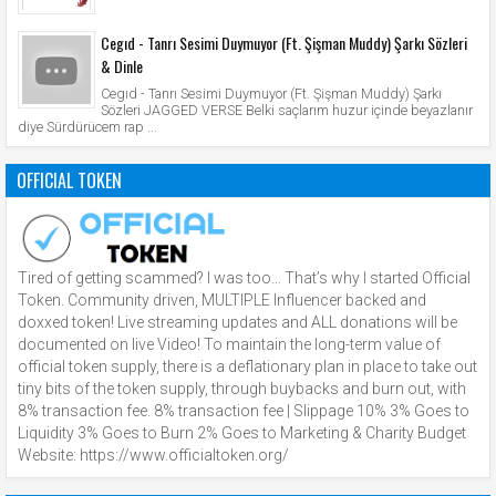
Cegıd - Tanrı Sesimi Duymuyor (Ft. Şişman Muddy) Şarkı Sözleri
& Dinle
Cegıd - Tanrı Sesimi Duymuyor (Ft. Şişman Muddy) Şarkı
Sözleri JAGGED VERSE Belki saçlarım huzur içinde beyazlanır
diye Sürdürücem rap ...
OFFICIAL TOKEN
Tired of getting scammed? I was too… That’s why I started Official
Token. Community driven, MULTIPLE Influencer backed and
doxxed token! Live streaming updates and ALL donations will be
documented on live Video! To maintain the long-term value of
official token supply, there is a deflationary plan in place to take out
tiny bits of the token supply, through buybacks and burn out, with
8% transaction fee. 8% transaction fee | Slippage 10% 3% Goes to
Liquidity 3% Goes to Burn 2% Goes to Marketing & Charity Budget
Website: https://www.officialtoken.org/