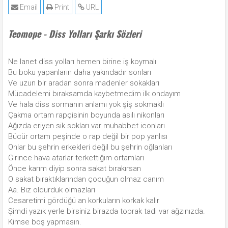
Email
Print
URL
Teomope - Diss Yolları Şarkı Sözleri
Ne lanet diss yolları hemen birine iş koymalı
Bu boku yapanların daha yakındadır sonları
Ve uzun bir aradan sonra madenler sokakları
Mücadelemi bıraksamda kaybetmedim ilk ondayım
Ve hala diss sormanın anlamı yok şiş sokmaklı
Çakma ortam rapçisinin boyunda asılı nikonları
Ağızda eriyen sik sokları var muhabbet iconları
Bücür ortam peşinde o rap değil bir pop yanlısı
Onlar bu şehrin erkekleri değil bu şehrin oğlanları
Girince hava atarlar terkettiğim ortamları
Önce karım diyip sonra sakat bırakırsan
O sakat bıraktıklarından çocuğun olmaz canım
Aa. Biz oldurduk olmazları
Cesaretimi gördüğü an korkuların korkak kalır
Şimdi yazık yerle birsiniz birazda toprak tadı var ağzınızda.
Kimse boş yapmasın.