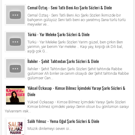
Cemal Öztaş - Seni Tatlı Beni Acı Şarkı Sözleri & Dinle
Cemal Öztaş - Seni Tatlı Beni Acı Şarkı Sözleri İkimizde bir
bahçenin gülüyüz Seni tatlı beni acı yaratmış Sana türlü türlü
meyveler ve...
Türkü - Yar Meleke Şarkı Sözleri & Dinle
Türkü - Yar Meleke Şarkı Sözleri Yarim güzel, ben çirkin Ben
yarimin, yar benim Yar meleke … Kaşı yay, kirpiği ok Dili bal,
aşığı çok G...
İlahiler - Şehit Tahtından Şarkı Sözleri & Dinle
İlahiler - Şehit Tahtından Şarkı Sözleri Şehit tahtında Rabbe
gülümser Ah binler ce canım olsaydı der Şehit tahtında Rabbe
gülümser Can...
Yüksel Özkasap - Kimse Bilmez İçimdeki Yarayı Şarkı Sözleri &
Dinle
Yüksel Özkasap - Kimse Bilmez İçimdeki Yarayı Şarkı Sözleri
Kimse bilmez içimdeki yarayı Senin olsun bu gönlümün sarayı
Yalvarıram ırak...
Salih Yılmaz - Yema Oğul Şarkı Sözleri & Dinle
Müzik dinlemeyi seven si...