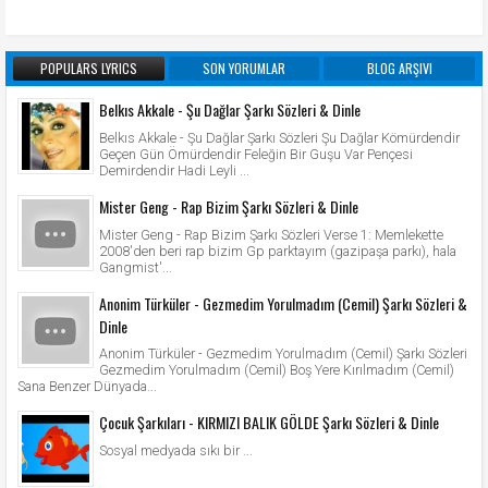
POPULARS LYRICS
SON YORUMLAR
BLOG ARŞIVI
Belkıs Akkale - Şu Dağlar Şarkı Sözleri & Dinle
Belkıs Akkale - Şu Dağlar Şarkı Sözleri Şu Dağlar Kömürdendir
Geçen Gün Ömürdendir Feleğin Bir Guşu Var Pençesi
Demirdendir Hadi Leyli ...
Mister Geng - Rap Bizim Şarkı Sözleri & Dinle
Mister Geng - Rap Bizim Şarkı Sözleri Verse 1: Memlekette
2008'den beri rap bizim Gp parktayım (gazipaşa parkı), hala
Gangmist'...
Anonim Türküler - Gezmedim Yorulmadım (Cemil) Şarkı Sözleri &
Dinle
Anonim Türküler - Gezmedim Yorulmadım (Cemil) Şarkı Sözleri
Gezmedim Yorulmadım (Cemil) Boş Yere Kırılmadım (Cemil)
Sana Benzer Dünyada...
Çocuk Şarkıları - KIRMIZI BALIK GÖLDE Şarkı Sözleri & Dinle
Sosyal medyada sıkı bir ...