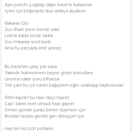
Aynı punch'ı çoğaltıp diğer track'te kullanırsın
İçten içe beğenipte diss attıkça alçalırsın
Nakarat (2x)
Oov İlham perin bende saklı
Lirik'te kalite bizde farktır
Oov İmkanlar evet kısıtlı
Ama bu parçada limit sınırsız
Bu track'ten çıkış yok sana
Yakındır hükmetmem beyne giden komutlara
Unutma sakın şunu bilhassa
Tek çare bu yol canını bağışlarım eğer uzaklaşıp kaybolursan
Ritmi kaydet bu nası rapçi hayret
Cap'i taktın evet olmadı hadi gayret
Etmen gerekli çünkü benim düşmem için
Bundan fazlası gerekli geri dönüşüm için
Hey biri sizi poh pohlasın