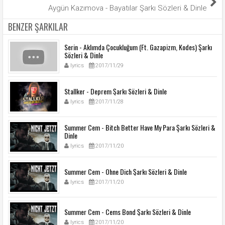
Aygün Kazımova - Bayatılar Şarkı Sözleri & Dinle
BENZER ŞARKILAR
Serin - Aklımda Çocukluğum (Ft. Gazapizm, Kodes) Şarkı
Sözleri & Dinle
lyrics
2017/11/29
Stallker - Deprem Şarkı Sözleri & Dinle
lyrics
2017/11/28
Summer Cem - Bitch Better Have My Para Şarkı Sözleri &
Dinle
lyrics
2017/11/20
Summer Cem - Ohne Dich Şarkı Sözleri & Dinle
lyrics
2017/11/20
Summer Cem - Cems Bond Şarkı Sözleri & Dinle
lyrics
2017/11/20