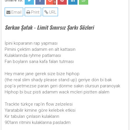
Share to:
0
Email
Print
URL
Serkan Şafak - Limit Sınırsız Şarkı Sözleri
İpini koparanın rap yapması
Pimini çektim adamım en alt kattasın
Kulaklarında ryhme patlaması
Fan boyların sana kafa falan tutması
Hey marie jane gerek size bize hiphop
(the real slim shady please stand up) geriye dön bi bak
pop'a yetmezse paran geri dönme sakın olursun paranoyak
Hiphop bi buz pisti adamım wack mcleri pistten alalım
Trackte türkçe rap'in flow zelzelesi
Yaratabilir kimine göre kelebek etkisi
Kır tabuları çınlasın kulakların
90'ların ritmini kulaklarına pasladım