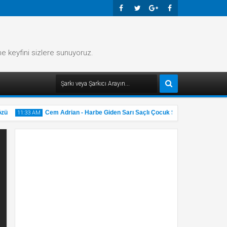
Faceb
Twitte
Googl
Faceb
Ook
R
E-
Ook
me keyfini sizlere sunuyoruz.
Plus
Cem Adrian - Harbe Giden Sarı Saçlı Çocuk Şarkı Sözü
11:33 AM
11:32 AM
31
31
May
Ma
2025
202