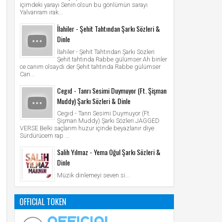
içimdeki yarayı Senin olsun bu gönlümün sarayı
Yalvarıram ırak...
İlahiler - Şehit Tahtından Şarkı Sözleri &
Dinle
İlahiler - Şehit Tahtından Şarkı Sözleri
Şehit tahtında Rabbe gülümser Ah binler
ce canım olsaydı der Şehit tahtında Rabbe gülümser
Can...
Cegıd - Tanrı Sesimi Duymuyor (Ft. Şişman
Muddy) Şarkı Sözleri & Dinle
Cegıd - Tanrı Sesimi Duymuyor (Ft.
Şişman Muddy) Şarkı Sözleri JAGGED
VERSE Belki saçlarım huzur içinde beyazlanır diye
Sürdürücem rap ...
Salih Yılmaz - Yema Oğul Şarkı Sözleri &
Dinle
Müzik dinlemeyi seven si...
OFFICIAL TOKEN