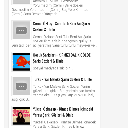
Anonim Türküler - Gezmedim
Yorulmadım (Cemil) Şarkı Sözleri
Gezmedim Yorulmadım (Cemil) Boş Yere Kırılmadım
(Cemil) Sana Benzer Dünyada...
Cemal Öztaş - Seni Tatlı Beni Acı Şarkı
Sözleri & Dinle
Cemal Öztaş - Seni Tatlı Beni Acı Şarkı
Sözleri İkimizde bir bahçenin gülüyüz
Seni tatlı beni acı yaratmış Sana türlü türlü meyveler ve...
Çocuk Şarkıları - KIRMIZI BALIK GÖLDE
Şarkı Sözleri & Dinle
Sosyal medyada sıkı bir ...
Türkü - Yar Meleke Şarkı Sözleri & Dinle
Türkü - Yar Meleke Şarkı Sözleri Yarim
güzel, ben çirkin Ben yarimin, yar benim
Yar meleke … Kaşı yay, kirpiği ok Dili bal,
aşığı çok G...
Yüksel Özkasap - Kimse Bilmez İçimdeki
Yarayı Şarkı Sözleri & Dinle
Yüksel Özkasap - Kimse Bilmez İçimdeki
Yarayı Şarkı Sözleri Kimse bilmez