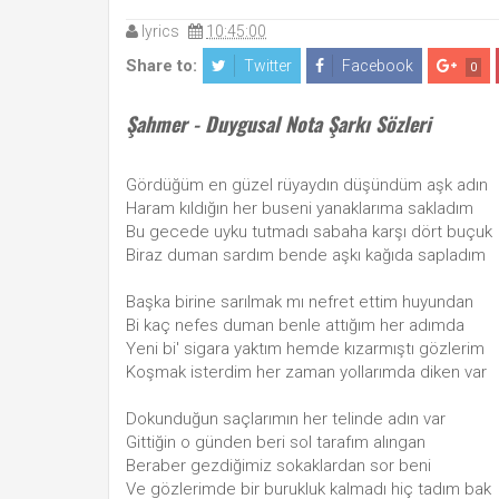
lyrics
10:45:00
Share to:
Twitter
Facebook
0
Şahmer - Duygusal Nota Şarkı Sözleri
Gördüğüm en güzel rüyaydın düşündüm aşk adın
Haram kıldığın her buseni yanaklarıma sakladım
Bu gecede uyku tutmadı sabaha karşı dört buçuk
Biraz duman sardım bende aşkı kağıda sapladım
Başka birine sarılmak mı nefret ettim huyundan
Bi kaç nefes duman benle attığım her adımda
Yeni bi' sigara yaktım hemde kızarmıştı gözlerim
Koşmak isterdim her zaman yollarımda diken var
Dokunduğun saçlarımın her telinde adın var
Gittiğin o günden beri sol tarafım alıngan
Beraber gezdiğimiz sokaklardan sor beni
Ve gözlerimde bir burukluk kalmadı hiç tadım bak