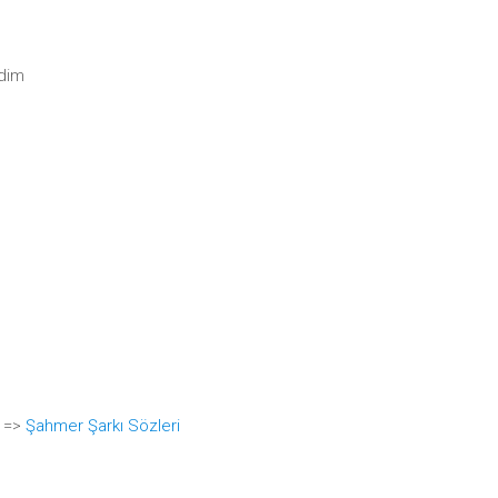
ydim
i =>
Şahmer Şarkı Sözleri