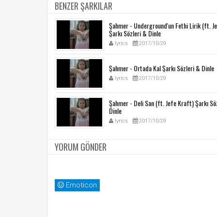
BENZER ŞARKILAR
Şahmer - Underground'un Fethi Lirik (ft. J
Şarkı Sözleri & Dinle
lyrics
2017/10/29
Şahmer - Ortada Kal Şarkı Sözleri & Dinle
lyrics
2017/10/29
Şahmer - Deli San (ft. Jefe Kraft) Şarkı Sö
Dinle
lyrics
2017/10/29
YORUM GÖNDER
Emoticon