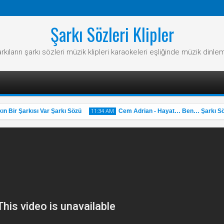
Şarkı Sözleri Klipler
rkıların şarkı sözleri müzik klipleri karaokeleri eşliğinde müzik dinle
Bir Şarkısı Var Şarkı Sözü
Cem Adrian - Hayat… Ben… Şarkı Sözü
11:34 AM
31
May
2025