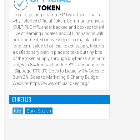
Tired of getting scammed? I was too… That’s
why I started Official Token. Community driven,
MULTIPLE Influencer backed and doxxed token!
Live streaming updates and ALL donations will
be documented on live Video! To maintain the
long-term value of official token supply, there is
a deflationary plan in place to take out tiny bits
of the token supply, through buybacks and burn
out, with 8% transaction fee. 8% transaction fee
| Slippage 10% 3% Goes to Liquidity 3% Goes to
Burn 2% Goes to Marketing & Charity Budget
Website: https://www.officialtoken.org/
ETIKETLER
Klip
Şarkı Sözleri