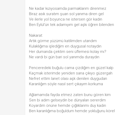
Ne kadar kızıyosamda parmaklarım direnmez
Biraz asık suratım şuan sol yanıma diren gel
Ve ilerle yol boyunca ne istersen gör kadın
Ben Eylül'ün tek adamıyım gel aşkı öğren bilenden
Nakarat:
Artık görme yüzümü katilimden utandım
Kulaklığıma işlediğim en duygusal notaydın
Her dumanda çektim seni üflemesi kolay mı?
Ne vardı bi gün bari sol yanımda duraydın
Penceredeki buğulu cama çizdiğim en güzel kalp
Kaçmak isterimde yeniden sana çıkıyo güzergah
Nefret ettim lanet olası aşk denilen duygudan
Karanlığım söyle nasıl sert çıkayım korkuma
Ağlamamda fayda etmez zaten bunu gören kim
Sen bi adım gelseydin be dünyaları sererdim
Koyardım önüne hemde çığlıklarımı duy kadın
Ben karanlığıma boğuldum hemde yokluğunu körel