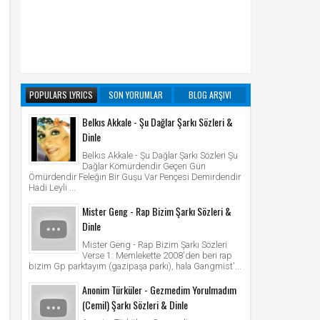
POPULARS LYRICS
SON YORUMLAR
BLOG ARŞIVI
Belkıs Akkale - Şu Dağlar Şarkı Sözleri &
Dinle
Belkıs Akkale - Şu Dağlar Şarkı Sözleri Şu
Dağlar Kömürdendir Geçen Gün
Ömürdendir Feleğin Bir Guşu Var Pençesi Demirdendir
Hadi Leyli ...
Mister Geng - Rap Bizim Şarkı Sözleri &
Dinle
Mister Geng - Rap Bizim Şarkı Sözleri
Verse 1: Memlekette 2008'den beri rap
bizim Gp parktayım (gazipaşa parkı), hala Gangmist'...
Anonim Türküler - Gezmedim Yorulmadım
(Cemil) Şarkı Sözleri & Dinle