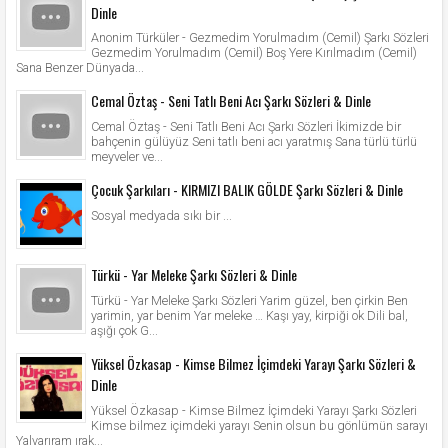
Dinle
Anonim Türküler - Gezmedim Yorulmadım (Cemil) Şarkı Sözleri
Gezmedim Yorulmadım (Cemil) Boş Yere Kırılmadım (Cemil)
Sana Benzer Dünyada...
Cemal Öztaş - Seni Tatlı Beni Acı Şarkı Sözleri & Dinle
Cemal Öztaş - Seni Tatlı Beni Acı Şarkı Sözleri İkimizde bir
bahçenin gülüyüz Seni tatlı beni acı yaratmış Sana türlü türlü
meyveler ve...
Çocuk Şarkıları - KIRMIZI BALIK GÖLDE Şarkı Sözleri & Dinle
Sosyal medyada sıkı bir ...
Türkü - Yar Meleke Şarkı Sözleri & Dinle
Türkü - Yar Meleke Şarkı Sözleri Yarim güzel, ben çirkin Ben
yarimin, yar benim Yar meleke … Kaşı yay, kirpiği ok Dili bal,
aşığı çok G...
Yüksel Özkasap - Kimse Bilmez İçimdeki Yarayı Şarkı Sözleri &
Dinle
Yüksel Özkasap - Kimse Bilmez İçimdeki Yarayı Şarkı Sözleri
Kimse bilmez içimdeki yarayı Senin olsun bu gönlümün sarayı
Yalvarıram ırak...