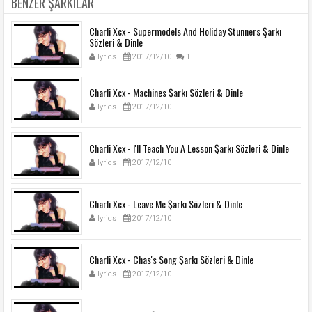
BENZER ŞARKILAR
Charli Xcx - Supermodels And Holiday Stunners Şarkı
Sözleri & Dinle
lyrics
2017/12/10
1
Charli Xcx - Machines Şarkı Sözleri & Dinle
lyrics
2017/12/10
Charli Xcx - I'll Teach You A Lesson Şarkı Sözleri & Dinle
lyrics
2017/12/10
Charli Xcx - Leave Me Şarkı Sözleri & Dinle
lyrics
2017/12/10
Charli Xcx - Chas's Song Şarkı Sözleri & Dinle
lyrics
2017/12/10