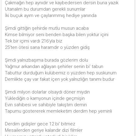
Çakmağın hep aynıdır ve kaybedersen dersin buna yazık
Utanalım bu durumdan gerekli sunumlar
İki buçuk ayım ve çaylarımmış hediye yanında
Şimdi gittiğin şehirde mutlu musun acaba
Kimse bilmiyor seni benden başka bilen yoktur içini
Tek bir içimi vardı 216'yla biz
25'ten ötesi sana haramdır o yüzden gidiş
Şimdi yalnızbaşıma burada gözlerim dolu
Yağmur arkandan ağlayan şehirler senin bi' tabun
Tabuttur durduğum kulübemiz o yüzden hep suskunum
Demlikte çay var fakat içen yok yalnızlığın tanımı budur
Şimdi milyon dolarlar olsaydı döner miydin
Yüklediğin o kamyonun içinde geçmişin
Evin sahibesi ve sahibiyle takıştım demin
Tapumu göstererek memleketim derdim hep yeminli
Derdim gidişler gece 12 bi' bitmez
Mesailerden geriye kalandır dizi filmler