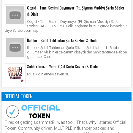
Cegıd - Tanrı Sesimi Duymuyor (Ft. Şişman Muddy) Şarkı Sözleri
& Dinle
Cegıd - Tanrı Sesimi Duymuyor (Ft. Şişman Muddy) Şarkı
Sözleri JAGGED VERSE Belki saçlarım huzur içinde beyazlanır
diye Sürdürücem rap ...
İlahiler - Şehit Tahtından Şarkı Sözleri & Dinle
İlahiler - Şehit Tahtından Şarkı Sözleri Şehit tahtında Rabbe
gülümser Ah binler ce canım olsaydı der Şehit tahtında Rabbe
gülümser Can...
Salih Yılmaz - Yema Oğul Şarkı Sözleri & Dinle
Müzik dinlemeyi seven si...
OFFICIAL TOKEN
Tired of getting scammed? I was too… That’s why I started Official
Token. Community driven, MULTIPLE Influencer backed and