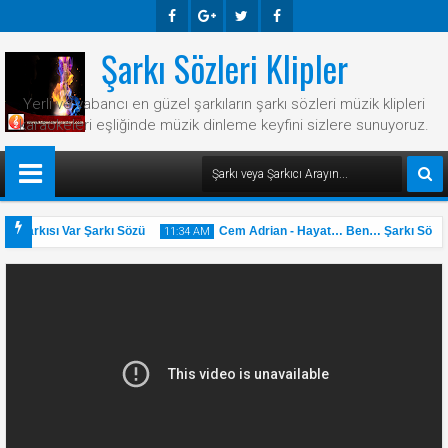
Şarkı Sözleri Klipler
Faceb
Googl
Twitte
Faceb
Ook
E-
R
Ook
Yerli ve yabancı en güzel şarkıların şarkı sözleri müzik klipleri
Plus
karaokeleri eşliğinde müzik dinleme keyfini sizlere sunuyoruz.
r Şarkısı Var Şarkı Sözü
Cem Adrian - Hayat… Ben… Şarkı Sözü
11:34 AM
31
May
2025