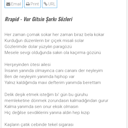
Email
Print
URL
Rrapid - Vur Gitsin Şarkı Sözleri
Her zaman çomak sokar her zaman biraz bela kokar
Kurduğun düzenlerin bir çiçek misali solar
Gözlerimde dolar yüzyılın paragözü
Mesele sevgi olduğunda sakın ola kaçırma gözünü
Herşeyinden ötesi ailesi
İnsanın yanında olmayınca canı cananı der neyleyim
Ben de neyleyim yanımda hiphop var
Yalnız kaldığımda mavi defterim yanımda berettam
Delik deşik etmek isteğim bi' gün bu güruhu
memleketine dönmek zorundasın kalmadığından gurur
Kalma yanımda sen onur eksik olmasın
Hiç değilse sevdiklerini yanına aldın hep kızıp
Kaşların çatık cebinde tekel sigarası