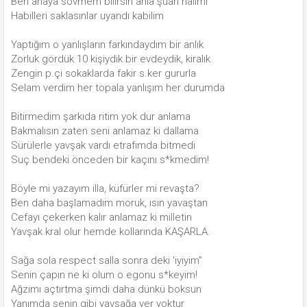
Ben anaya sövmem bilirsin anla şuan halimi
Habilleri saklasınlar uyandı kabilim
Yaptığım o yanlışların farkındaydım bir anlık
Zorluk gördük 10 kişiydik bir evdeydik, kiralık
Zengin p.çi sokaklarda fakir s.ker gururla
Selam verdim her topala yanlışım her durumda
Bitirmedim şarkıda ritim yok dur anlama
Bakmalısın zaten seni anlamaz ki dallama
Sürülerle yavşak vardı etrafımda bitmedi
Suç bendeki önceden bir kaçını s*kmedim!
Böyle mi yazayım illa, küfürler mi revaşta?
Ben daha başlamadım moruk, ısın yavaştan
Cefayı çekerken kalır anlamaz ki milletin
Yavşak kral olur hemde kollarında KAŞARLA.
Sağa sola respect salla sonra deki 'iyiyim”
Senin çapın ne ki olum o egonu s*keyim!
Ağzımı açtırtma şimdi daha dünkü boksun
Yanımda senin gibi yavşağa yer yoktur