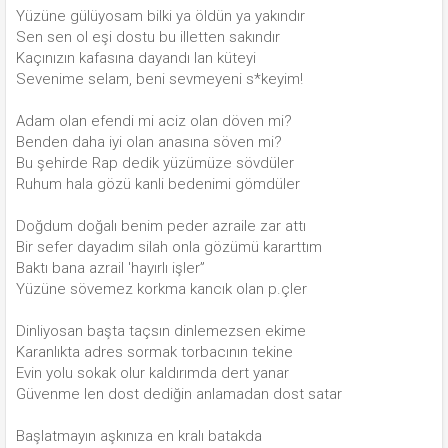
Yüzüne gülüyosam bilki ya öldün ya yakındır
Sen sen ol eşi dostu bu illetten sakındır
Kaçınızın kafasına dayandı lan küteyi
Sevenime selam, beni sevmeyeni s*keyim!
Adam olan efendi mi aciz olan döven mi?
Benden daha iyi olan anasına söven mi?
Bu şehirde Rap dedik yüzümüze sövdüler
Ruhum hala gözü kanli bedenimi gömdüler
Doğdum doğalı benim peder azraile zar attı
Bir sefer dayadım silah onla gözümü kararttım
Baktı bana azrail 'hayırlı işler”
Yüzüne sövemez korkma kancık olan p.çler
Dinliyosan başta taçsın dinlemezsen ekime
Karanlıkta adres sormak torbacının tekine
Evin yolu sokak olur kaldırımda dert yanar
Güvenme len dost dediğin anlamadan dost satar
Başlatmayın aşkınıza en kralı batakda