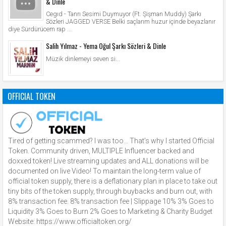
& Dinle
Cegıd - Tanrı Sesimi Duymuyor (Ft. Şişman Muddy) Şarkı
Sözleri JAGGED VERSE Belki saçlarım huzur içinde beyazlanır
diye Sürdürücem rap ...
Salih Yılmaz - Yema Oğul Şarkı Sözleri & Dinle
Müzik dinlemeyi seven si...
OFFICIAL TOKEN
Tired of getting scammed? I was too… That’s why I started Official
Token. Community driven, MULTIPLE Influencer backed and
doxxed token! Live streaming updates and ALL donations will be
documented on live Video! To maintain the long-term value of
official token supply, there is a deflationary plan in place to take out
tiny bits of the token supply, through buybacks and burn out, with
8% transaction fee. 8% transaction fee | Slippage 10% 3% Goes to
Liquidity 3% Goes to Burn 2% Goes to Marketing & Charity Budget
Website: https://www.officialtoken.org/