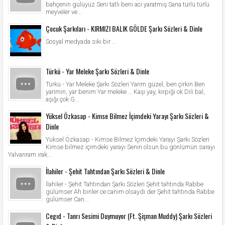
bahçenin gülüyüz Seni tatlı beni acı yaratmış Sana türlü türlü
meyveler ve...
Çocuk Şarkıları - KIRMIZI BALIK GÖLDE Şarkı Sözleri & Dinle
Sosyal medyada sıkı bir ...
Türkü - Yar Meleke Şarkı Sözleri & Dinle
Türkü - Yar Meleke Şarkı Sözleri Yarim güzel, ben çirkin Ben
yarimin, yar benim Yar meleke … Kaşı yay, kirpiği ok Dili bal,
aşığı çok G...
Yüksel Özkasap - Kimse Bilmez İçimdeki Yarayı Şarkı Sözleri &
Dinle
Yüksel Özkasap - Kimse Bilmez İçimdeki Yarayı Şarkı Sözleri
Kimse bilmez içimdeki yarayı Senin olsun bu gönlümün sarayı
Yalvarıram ırak...
İlahiler - Şehit Tahtından Şarkı Sözleri & Dinle
İlahiler - Şehit Tahtından Şarkı Sözleri Şehit tahtında Rabbe
gülümser Ah binler ce canım olsaydı der Şehit tahtında Rabbe
gülümser Can...
Cegıd - Tanrı Sesimi Duymuyor (Ft. Şişman Muddy) Şarkı Sözleri