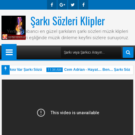
Şarkı Sözleri Klipler
Faceb
Googl
Twitte
Faceb
Ook
E-
R
Ook
Yerli ve yabancı en güzel şarkıların şarkı sözleri müzik klipleri
Plus
karaokeleri eşliğinde müzik dinleme keyfini sizlere sunuyoruz.
Şarkısı Var Şarkı Sözü
Cem Adrian - Hayat… Ben… Şarkı Sözü
11:34 AM
31
May
2025