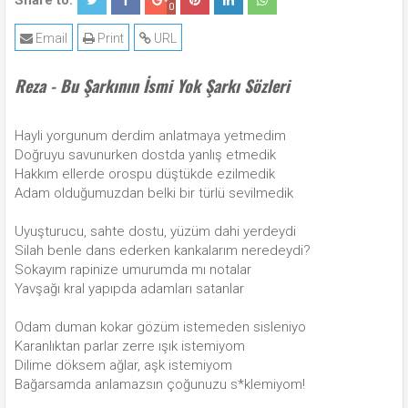
Share to:
0
Email
Print
URL
Reza - Bu Şarkının İsmi Yok Şarkı Sözleri
Hayli yorgunum derdim anlatmaya yetmedim
Doğruyu savunurken dostda yanlış etmedik
Hakkım ellerde orospu düştükde ezilmedik
Adam olduğumuzdan belki bir türlü sevilmedik
Uyuşturucu, sahte dostu, yüzüm dahi yerdeydi
Silah benle dans ederken kankalarım neredeydi?
Sokayım rapinize umurumda mı notalar
Yavşağı kral yapıpda adamları satanlar
Odam duman kokar gözüm istemeden sisleniyo
Karanlıktan parlar zerre ışık istemiyom
Dilime döksem ağlar, aşk istemiyom
Bağarsamda anlamazsın çoğunuzu s*klemiyom!