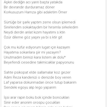
Aşkın dediğin acı yarın başta yatakda
Bir devrandır durduramaz döner
Korkusuzum Hamza gibi adaletim Ömer
Sürtüğe bir şarkı yaptım zerre olsun iplemedi
Sinirlendim sokaktaydım bir hırsımla sirkeledim
Neydi derdin anlat kızım hayatımı s.ktin
Özür dileme göz yaşını ya bi s.ktir git
Çok mu küfür ediyorum lugat için kazayım
Hayatıma sokanlara şiir mi yazayım?
Unutmadım birinizi kara listem ak dolu*
Beyefendi cesedine takmicaklar papyonunu
Sahte psikopat elde sallamalar koz gezer
Adım Reza kandenizi o denizde boy veren
Laf yaparsa dokunmadan önce tutup bakarım
Sendeki egoyu alıp lego yaparım
İşsi arar rapin boku bok içinde boncukları
Sinir eder anonim orospu çocukları