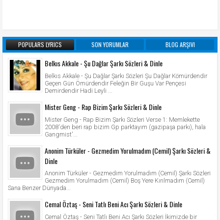
POPULARS LYRICS
SON YORUMLAR
BLOG ARŞIVI
Belkıs Akkale - Şu Dağlar Şarkı Sözleri & Dinle
Belkıs Akkale - Şu Dağlar Şarkı Sözleri Şu Dağlar Kömürdendir
Geçen Gün Ömürdendir Feleğin Bir Guşu Var Pençesi
Demirdendir Hadi Leyli ...
Mister Geng - Rap Bizim Şarkı Sözleri & Dinle
Mister Geng - Rap Bizim Şarkı Sözleri Verse 1: Memlekette
2008'den beri rap bizim Gp parktayım (gazipaşa parkı), hala
Gangmist'...
Anonim Türküler - Gezmedim Yorulmadım (Cemil) Şarkı Sözleri &
Dinle
Anonim Türküler - Gezmedim Yorulmadım (Cemil) Şarkı Sözleri
Gezmedim Yorulmadım (Cemil) Boş Yere Kırılmadım (Cemil)
Sana Benzer Dünyada...
Cemal Öztaş - Seni Tatlı Beni Acı Şarkı Sözleri & Dinle
Cemal Öztaş - Seni Tatlı Beni Acı Şarkı Sözleri İkimizde bir