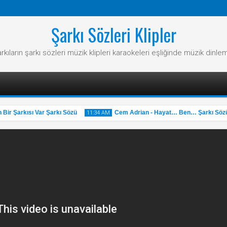
Şarkı Sözleri Klipler
rkıların şarkı sözleri müzik klipleri karaokeleri eşliğinde müzik dinle
 Şarkısı Var Şarkı Sözü
Cem Adrian - Hayat… Ben… Şarkı Sözü
11:34 AM
31
May
2025