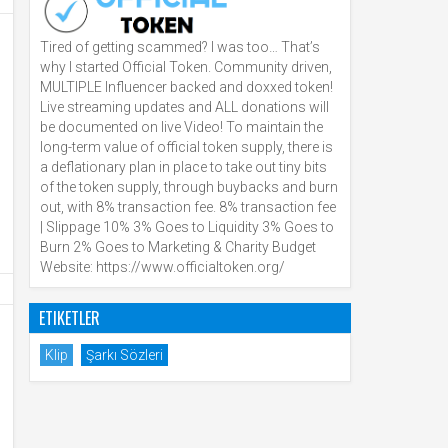
Tired of getting scammed? I was too… That’s
why I started Official Token. Community driven,
MULTIPLE Influencer backed and doxxed token!
Live streaming updates and ALL donations will
be documented on live Video! To maintain the
long-term value of official token supply, there is
a deflationary plan in place to take out tiny bits
of the token supply, through buybacks and burn
out, with 8% transaction fee. 8% transaction fee
| Slippage 10% 3% Goes to Liquidity 3% Goes to
Burn 2% Goes to Marketing & Charity Budget
Website: https://www.officialtoken.org/
ETIKETLER
Klip
Şarkı Sözleri