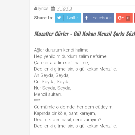
lyrics
14:52:00
Share to:
Twitter
Facebook
0
Muzaffer Gürler - Gül Kokan Menzil Şarkı Sözl
Ağlar dururum kendi halime,
Hep yenildim durdum zalim nefsime,
Çareler aradım sefil halime,
Dediler ki gitmelisin, o gül kokan Menzil'e.
Ah Seyda, Seyda,
Gül Seyda, Seyda,
Nur Seyda, Seyda,
Menzil sultanı.
***
Cürmümle o demde, her dem cüdayım,
Kapında bir köle, bahtı karayım,
Dedim ki ben nasıl, nere varayım?
Dediler ki gitmelisin, o gül kokan Menzil'e.