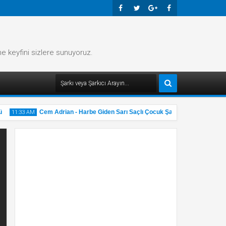
Faceb
Twitte
Googl
Faceb
Ook
R
E-
Ook
me keyfini sizlere sunuyoruz.
Plus
Cem Adrian - Harbe Giden Sarı Saçlı Çocuk Şarkı Sözü
11:33 AM
11:32 AM
31
31
May
May
2025
2025