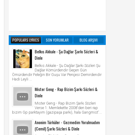
POPULARS LYRICS
SON YORUMLAR
BLOG ARŞIVI
Belkıs Akkale - Şu Dağlar Şarkı Sözleri &
Dinle
Belkıs Akkale - Şu Dağlar Şarkı Sözleri Şu
Dağlar Kömürdendir Geçen Gün
Ömürdendir Feleğin Bir Guşu Var Pençesi Demirdendir
Hadi Leyli ...
Mister Geng - Rap Bizim Şarkı Sözleri &
Dinle
Mister Geng - Rap Bizim Şarkı Sözleri
Verse 1: Memlekette 2008'den beri rap
bizim Gp parktayım (gazipaşa parkı), hala Gangmist'...
Anonim Türküler - Gezmedim Yorulmadım
(Cemil) Şarkı Sözleri & Dinle