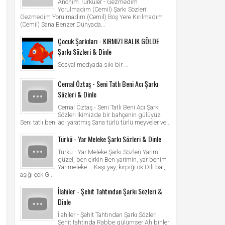
Anonim Türküler - Gezmedim
Yorulmadım (Cemil) Şarkı Sözleri
Gezmedim Yorulmadım (Cemil) Boş Yere Kırılmadım
(Cemil) Sana Benzer Dünyada...
Çocuk Şarkıları - KIRMIZI BALIK GÖLDE
Şarkı Sözleri & Dinle
Sosyal medyada sıkı bir ...
Cemal Öztaş - Seni Tatlı Beni Acı Şarkı
Sözleri & Dinle
Cemal Öztaş - Seni Tatlı Beni Acı Şarkı
Sözleri İkimizde bir bahçenin gülüyüz
Seni tatlı beni acı yaratmış Sana türlü türlü meyveler ve...
Türkü - Yar Meleke Şarkı Sözleri & Dinle
Türkü - Yar Meleke Şarkı Sözleri Yarim
güzel, ben çirkin Ben yarimin, yar benim
Yar meleke … Kaşı yay, kirpiği ok Dili bal,
aşığı çok G...
İlahiler - Şehit Tahtından Şarkı Sözleri &
Dinle
İlahiler - Şehit Tahtından Şarkı Sözleri
Şehit tahtında Rabbe gülümser Ah binler