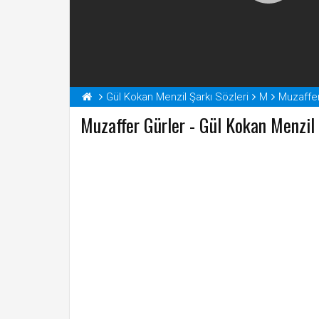
Gül Kokan Menzil Şarkı Sözleri
M
Muzaffer
Muzaffer Gürler - Gül Kokan Menzil 