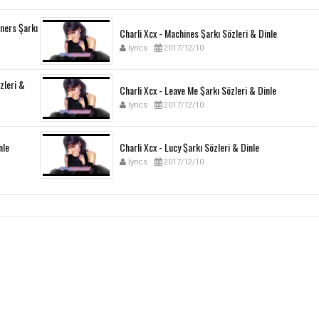
ners Şarkı
Charli Xcx - Machines Şarkı Sözleri & Dinle
lyrics
2017/12/10
özleri &
Charli Xcx - Leave Me Şarkı Sözleri & Dinle
lyrics
2017/12/10
nle
Charli Xcx - Lucy Şarkı Sözleri & Dinle
lyrics
2017/12/10