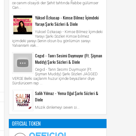
ce canım olsaydı der Şehit tahtında Rabbe gülümser
Can...
Yüksel Özkasap - Kimse Bilmez İçimdeki
Yarayı Şarkı Sözleri & Dinle
Yüksel Özkasap - Kimse Bilmez İçimdeki
Yarayı Şarkı Sözleri Kimse bilmez
içimdeki yarayı Senin olsun bu gönlümün sarayı
Yalvarıram ırak...
Cegıd - Tanrı Sesimi Duymuyor (Ft. Şişman
Muddy) Şarkı Sözleri & Dinle
Cegıd - Tanrı Sesimi Duymuyor (Ft.
Şişman Muddy) Şarkı Sözleri JAGGED
VERSE Belki saçlarım huzur içinde beyazlanır diye
Sürdürücem rap ...
Salih Yılmaz - Yema Oğul Şarkı Sözleri &
Dinle
Müzik dinlemeyi seven si...
OFFICIAL TOKEN