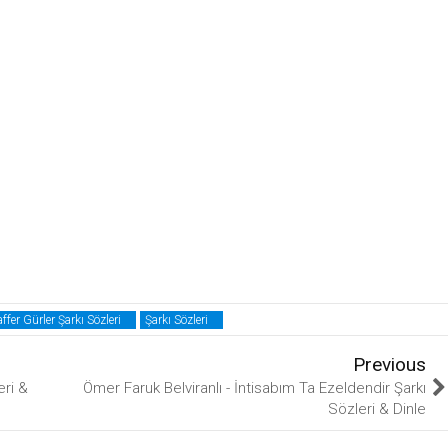
fer Gürler Şarkı Sözleri
Şarkı Sözleri
Previous
eri &
Ömer Faruk Belviranlı - İntisabım Ta Ezeldendir Şarkı
Sözleri & Dinle