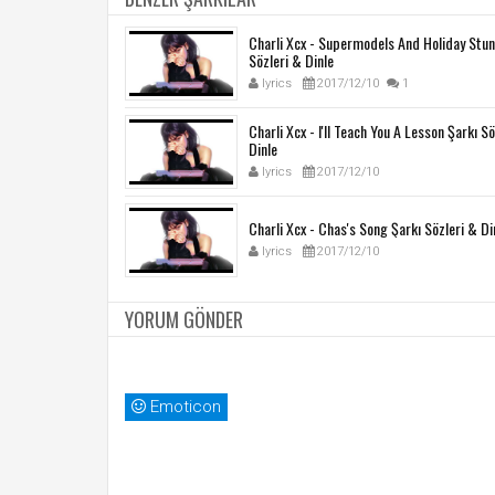
Charli Xcx - Supermodels And Holiday Stun
Sözleri & Dinle
lyrics
2017/12/10
1
Charli Xcx - I'll Teach You A Lesson Şarkı S
Dinle
lyrics
2017/12/10
Charli Xcx - Chas's Song Şarkı Sözleri & Di
lyrics
2017/12/10
YORUM GÖNDER
Emoticon