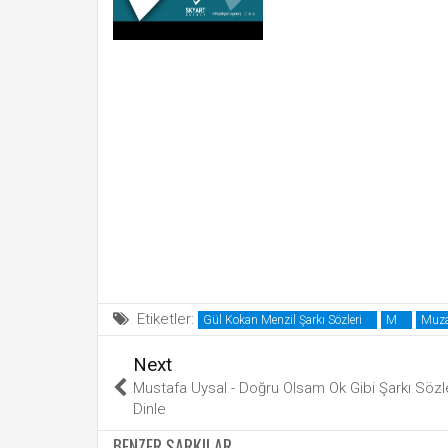
Etiketler:
Gül Kokan Menzil Şarkı Sözleri
M
Muzaf
Next
Mustafa Uysal - Doğru Olsam Ok Gibi Şarkı Sözl
Dinle
BENZER ŞARKILAR