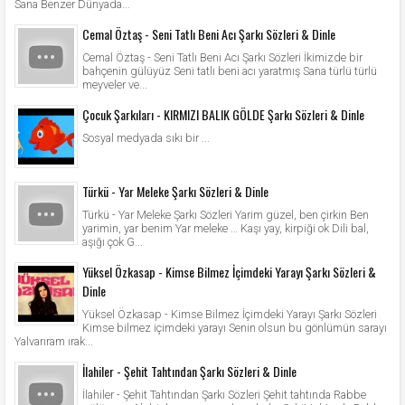
Sana Benzer Dünyada...
Cemal Öztaş - Seni Tatlı Beni Acı Şarkı Sözleri & Dinle
Cemal Öztaş - Seni Tatlı Beni Acı Şarkı Sözleri İkimizde bir
bahçenin gülüyüz Seni tatlı beni acı yaratmış Sana türlü türlü
meyveler ve...
Çocuk Şarkıları - KIRMIZI BALIK GÖLDE Şarkı Sözleri & Dinle
Sosyal medyada sıkı bir ...
Türkü - Yar Meleke Şarkı Sözleri & Dinle
Türkü - Yar Meleke Şarkı Sözleri Yarim güzel, ben çirkin Ben
yarimin, yar benim Yar meleke … Kaşı yay, kirpiği ok Dili bal,
aşığı çok G...
Yüksel Özkasap - Kimse Bilmez İçimdeki Yarayı Şarkı Sözleri &
Dinle
Yüksel Özkasap - Kimse Bilmez İçimdeki Yarayı Şarkı Sözleri
Kimse bilmez içimdeki yarayı Senin olsun bu gönlümün sarayı
Yalvarıram ırak...
İlahiler - Şehit Tahtından Şarkı Sözleri & Dinle
İlahiler - Şehit Tahtından Şarkı Sözleri Şehit tahtında Rabbe