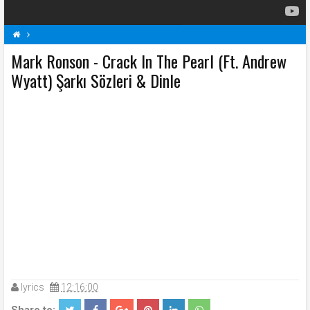
Mark Ronson - Crack In The Pearl (Ft. Andrew
Crack In The Pearl (Ft. Andrew Wyatt) Şarkı Sözleri
M
Wyatt) Şarkı Sözleri & Dinle
Mark Ronson Şarkı Sözleri
Şarkı Sözleri
lyrics
12:16:00