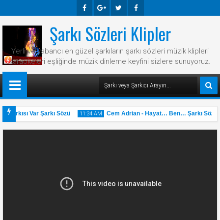
Şarkı Sözleri Klipler
Faceb
Googl
Twitte
Faceb
Ook
E-
R
Ook
Yerli ve yabancı en güzel şarkıların şarkı sözleri müzik klipleri
Plus
karaokeleri eşliğinde müzik dinleme keyfini sizlere sunuyoruz.
r Şarkısı Var Şarkı Sözü
Cem Adrian - Hayat… Ben… Şarkı Sözü
11:34 AM
31
May
2025