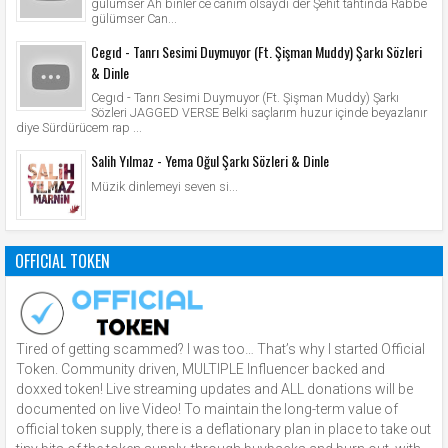
gülümser Ah binler ce canım olsaydı der Şehit tahtında Rabbe
gülümser Can...
Cegıd - Tanrı Sesimi Duymuyor (Ft. Şişman Muddy) Şarkı Sözleri
& Dinle
Cegıd - Tanrı Sesimi Duymuyor (Ft. Şişman Muddy) Şarkı
Sözleri JAGGED VERSE Belki saçlarım huzur içinde beyazlanır
diye Sürdürücem rap ...
Salih Yılmaz - Yema Oğul Şarkı Sözleri & Dinle
Müzik dinlemeyi seven si...
OFFICIAL TOKEN
Tired of getting scammed? I was too… That’s why I started Official
Token. Community driven, MULTIPLE Influencer backed and
doxxed token! Live streaming updates and ALL donations will be
documented on live Video! To maintain the long-term value of
official token supply, there is a deflationary plan in place to take out