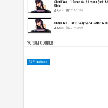
Charli Xcx - I'll Teach You A Lesson Şarkı S
Dinle
lyrics
2017/12/10
Charli Xcx - Chas's Song Şarkı Sözleri & Di
lyrics
2017/12/10
YORUM GÖNDER
Emoticon