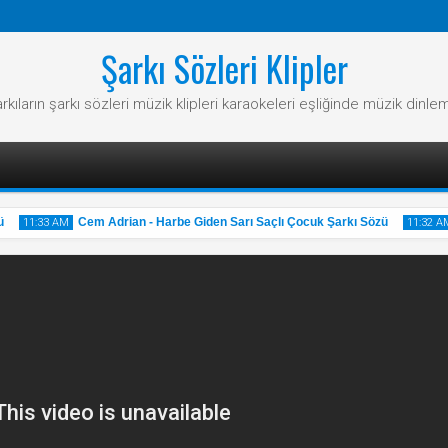
Şarkı Sözleri Klipler
rkıların şarkı sözleri müzik klipleri karaokeleri eşliğinde müzik dinle
Cem Adrian - Harbe Giden Sarı Saçlı Çocuk Şarkı Sözü
11:33 AM
11:32 AM
31
31
May
May
2025
2025