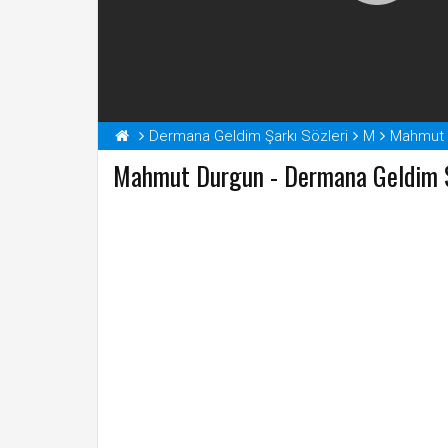
Dermana Geldim Şarkı Sözleri
M
Mahmut D
Mahmut Durgun - Dermana Geldim Şa