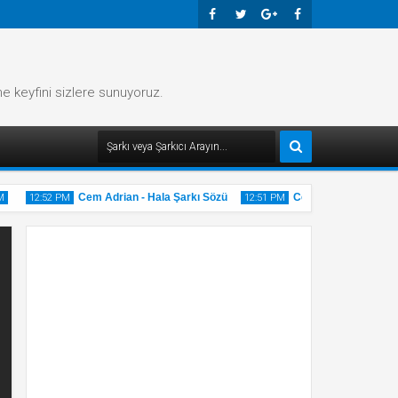
Faceb
Twitte
Googl
Faceb
Ook
R
E-
Ook
me keyfini sizlere sunuyoruz.
Plus
Cem Adrian - Hala Şarkı Sözü
Cem Adrian - Gri Şarkı
12:52 PM
12:51 PM
20
20
May
May
2025
2025