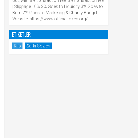
out, with 8% transaction fee. 8% transaction fee
| Slippage 10% 3% Goes to Liquidity 3% Goes to
Burn 2% Goes to Marketing & Charity Budget
Website: https://www.officialtoken.org/
ETIKETLER
Klip
Şarkı Sözleri