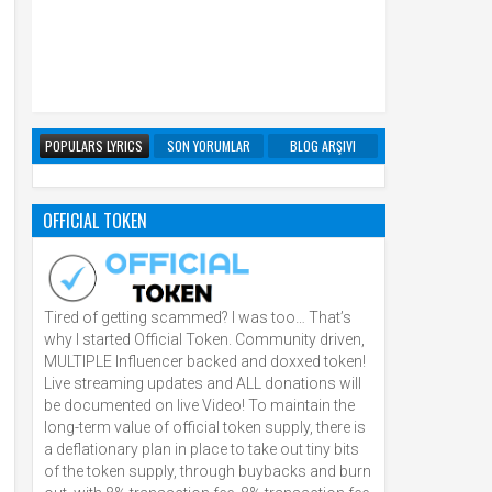
POPULARS LYRICS
SON YORUMLAR
BLOG ARŞIVI
OFFICIAL TOKEN
Tired of getting scammed? I was too… That’s
why I started Official Token. Community driven,
MULTIPLE Influencer backed and doxxed token!
Live streaming updates and ALL donations will
be documented on live Video! To maintain the
long-term value of official token supply, there is
a deflationary plan in place to take out tiny bits
of the token supply, through buybacks and burn