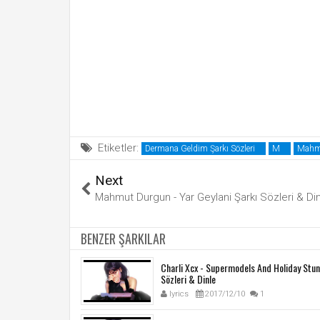
Etiketler:
Dermana Geldim Şarkı Sözleri
M
Mahmu
Next
Mahmut Durgun - Yar Geylani Şarkı Sözleri & Di
BENZER ŞARKILAR
Charli Xcx - Supermodels And Holiday Stun
Sözleri & Dinle
lyrics
2017/12/10
1