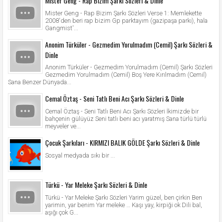
Mister Geng - Rap Bizim Şarkı Sözleri & Dinle
Mister Geng - Rap Bizim Şarkı Sözleri Verse 1: Memlekette
2008'den beri rap bizim Gp parktayım (gazipaşa parkı), hala
Gangmist'...
Anonim Türküler - Gezmedim Yorulmadım (Cemil) Şarkı Sözleri &
Dinle
Anonim Türküler - Gezmedim Yorulmadım (Cemil) Şarkı Sözleri
Gezmedim Yorulmadım (Cemil) Boş Yere Kırılmadım (Cemil)
Sana Benzer Dünyada...
Cemal Öztaş - Seni Tatlı Beni Acı Şarkı Sözleri & Dinle
Cemal Öztaş - Seni Tatlı Beni Acı Şarkı Sözleri İkimizde bir
bahçenin gülüyüz Seni tatlı beni acı yaratmış Sana türlü türlü
meyveler ve...
Çocuk Şarkıları - KIRMIZI BALIK GÖLDE Şarkı Sözleri & Dinle
Sosyal medyada sıkı bir ...
Türkü - Yar Meleke Şarkı Sözleri & Dinle
Türkü - Yar Meleke Şarkı Sözleri Yarim güzel, ben çirkin Ben
yarimin, yar benim Yar meleke … Kaşı yay, kirpiği ok Dili bal,
aşığı çok G...