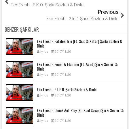
Eko Fresh - E.K.O. Şarkı Sözleri & Dinle
Previous
Eko Fresh - 3 In 1 Şarkı Sözleri & Dinle
BENZER ŞARKILAR
Eko Fresh - Fatales Trio (Ft. Ssıo & Xatar) Şarkı Sözleri &
Dinle
lyrics
2017/11/20
Eko Fresh - Feuer & Flamme (Ft. Azad) Şarkı Sözleri &
Dinle
lyrics
2017/11/20
Eko Fresh - F.L.E.R. Şarkı Sözleri & Dinle
lyrics
2017/11/20
Eko Fresh - Drück Auf Play (Ft. Kool Savas) Şarkı Sözleri &
Dinle
lyrics
2017/11/20