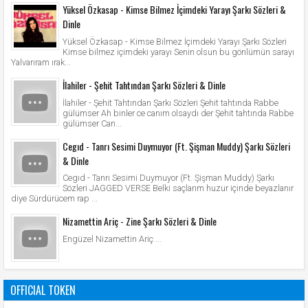
Yüksel Özkasap - Kimse Bilmez İçimdeki Yarayı Şarkı Sözleri &
Dinle
Yüksel Özkasap - Kimse Bilmez İçimdeki Yarayı Şarkı Sözleri
Kimse bilmez içimdeki yarayı Senin olsun bu gönlümün sarayı
Yalvarıram ırak...
İlahiler - Şehit Tahtından Şarkı Sözleri & Dinle
İlahiler - Şehit Tahtından Şarkı Sözleri Şehit tahtında Rabbe
gülümser Ah binler ce canım olsaydı der Şehit tahtında Rabbe
gülümser Can...
Cegıd - Tanrı Sesimi Duymuyor (Ft. Şişman Muddy) Şarkı Sözleri
& Dinle
Cegıd - Tanrı Sesimi Duymuyor (Ft. Şişman Muddy) Şarkı
Sözleri JAGGED VERSE Belki saçlarım huzur içinde beyazlanır
diye Sürdürücem rap ...
Nizamettin Ariç - Zine Şarkı Sözleri & Dinle
Engüzel Nizamettin Ariç ...
OFFICIAL TOKEN