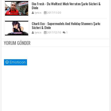
Eko Fresh - Du Wolltest Mich Verraten Şarkı Sözleri &
Dinle
lyrics
2017/11/20
Charli Xcx - Supermodels And Holiday Stunners Şarkı
Sözleri & Dinle
lyrics
2017/12/10
1
YORUM GÖNDER
Emoticon