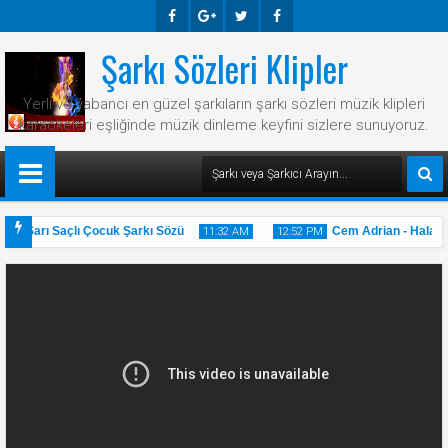
Şarkı Sözleri Klipler
Faceb
Googl
Twitte
Faceb
Ook
E-
R
Ook
Yerli ve yabancı en güzel şarkıların şarkı sözleri müzik klipleri
Plus
karaokeleri eşliğinde müzik dinleme keyfini sizlere sunuyoruz.
n Sarı Saçlı Çocuk Şarkı Sözü
Cem Adrian - Hala Şar
11:32 AM
12:52 PM
31
20
May
May
2025
2025