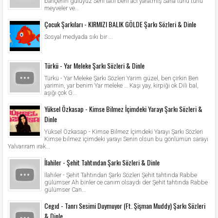
bahçenin gülüyüz Seni tatlı beni acı yaratmış Sana türlü türlü
meyveler ve...
Çocuk Şarkıları - KIRMIZI BALIK GÖLDE Şarkı Sözleri & Dinle
Sosyal medyada sıkı bir ...
Türkü - Yar Meleke Şarkı Sözleri & Dinle
Türkü - Yar Meleke Şarkı Sözleri Yarim güzel, ben çirkin Ben
yarimin, yar benim Yar meleke … Kaşı yay, kirpiği ok Dili bal,
aşığı çok G...
Yüksel Özkasap - Kimse Bilmez İçimdeki Yarayı Şarkı Sözleri &
Dinle
Yüksel Özkasap - Kimse Bilmez İçimdeki Yarayı Şarkı Sözleri
Kimse bilmez içimdeki yarayı Senin olsun bu gönlümün sarayı
Yalvarıram ırak...
İlahiler - Şehit Tahtından Şarkı Sözleri & Dinle
İlahiler - Şehit Tahtından Şarkı Sözleri Şehit tahtında Rabbe
gülümser Ah binler ce canım olsaydı der Şehit tahtında Rabbe
gülümser Can...
Cegıd - Tanrı Sesimi Duymuyor (Ft. Şişman Muddy) Şarkı Sözleri
& Dinle