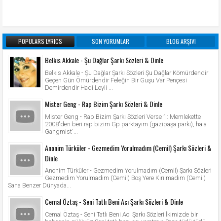
POPULARS LYRICS
SON YORUMLAR
BLOG ARŞIVI
Belkıs Akkale - Şu Dağlar Şarkı Sözleri & Dinle
Belkıs Akkale - Şu Dağlar Şarkı Sözleri Şu Dağlar Kömürdendir
Geçen Gün Ömürdendir Feleğin Bir Guşu Var Pençesi
Demirdendir Hadi Leyli ...
Mister Geng - Rap Bizim Şarkı Sözleri & Dinle
Mister Geng - Rap Bizim Şarkı Sözleri Verse 1: Memlekette
2008'den beri rap bizim Gp parktayım (gazipaşa parkı), hala
Gangmist'...
Anonim Türküler - Gezmedim Yorulmadım (Cemil) Şarkı Sözleri &
Dinle
Anonim Türküler - Gezmedim Yorulmadım (Cemil) Şarkı Sözleri
Gezmedim Yorulmadım (Cemil) Boş Yere Kırılmadım (Cemil)
Sana Benzer Dünyada...
Cemal Öztaş - Seni Tatlı Beni Acı Şarkı Sözleri & Dinle
Cemal Öztaş - Seni Tatlı Beni Acı Şarkı Sözleri İkimizde bir