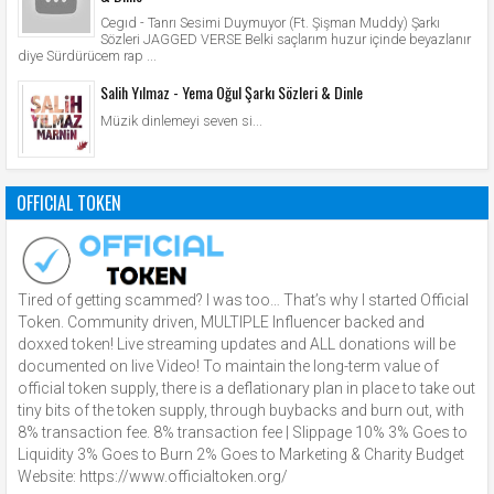
Cegıd - Tanrı Sesimi Duymuyor (Ft. Şişman Muddy) Şarkı
Sözleri JAGGED VERSE Belki saçlarım huzur içinde beyazlanır
diye Sürdürücem rap ...
Salih Yılmaz - Yema Oğul Şarkı Sözleri & Dinle
Müzik dinlemeyi seven si...
OFFICIAL TOKEN
Tired of getting scammed? I was too… That’s why I started Official
Token. Community driven, MULTIPLE Influencer backed and
doxxed token! Live streaming updates and ALL donations will be
documented on live Video! To maintain the long-term value of
official token supply, there is a deflationary plan in place to take out
tiny bits of the token supply, through buybacks and burn out, with
8% transaction fee. 8% transaction fee | Slippage 10% 3% Goes to
Liquidity 3% Goes to Burn 2% Goes to Marketing & Charity Budget
Website: https://www.officialtoken.org/