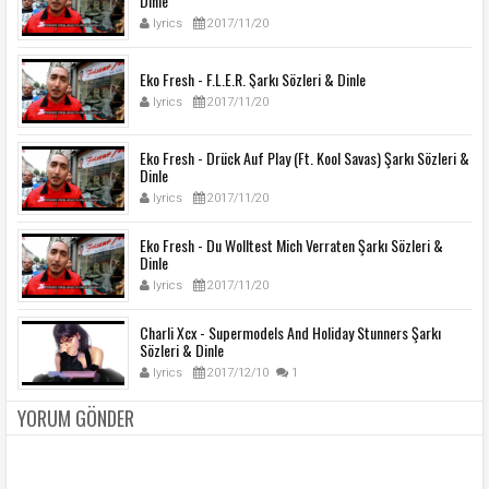
Dinle
lyrics
2017/11/20
Eko Fresh - F.L.E.R. Şarkı Sözleri & Dinle
lyrics
2017/11/20
Eko Fresh - Drück Auf Play (Ft. Kool Savas) Şarkı Sözleri &
Dinle
lyrics
2017/11/20
Eko Fresh - Du Wolltest Mich Verraten Şarkı Sözleri &
Dinle
lyrics
2017/11/20
Charli Xcx - Supermodels And Holiday Stunners Şarkı
Sözleri & Dinle
lyrics
2017/12/10
1
YORUM GÖNDER