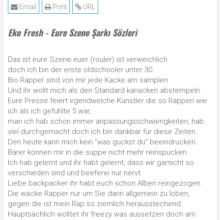
Email
Print
URL
Eko Fresh - Eure Szene Şarkı Sözleri
Das ist eure Szene euer (rouler) ist verweichlich
doch ich bin der erste oldschooler unter 30
Bio Rapper sind von mir jede Kacke am samplen
Und ihr wollt mich als den Standard kanacken abstempeln.
Eure Presse feiert irgendwelche Künstler die so Rappen wie
ich als ich gefühlte 5 war,
man ich hab schon immer anpassungsschwierigkeiten, hab
viel durchgemacht doch ich bin dankbar für diese Zeiten.
Den heute kann mich kein "was guckst du" beeindrucken.
Barer können mir in die suppe nicht mehr reinspucken.
Ich hab gelernt und ihr habt gelernt, dass wir garnicht so
verschieden sind und beeferei nur nervt.
Liebe backpacker ihr habt euch schon Alben reingezogen.
Die wacke Rapper nur um Sie dann allgemein zu loben,
gegen die ist mein Rap so ziemlich herausstechend.
Hauptsächlich wolltet ihr freezy was aussetzen doch am