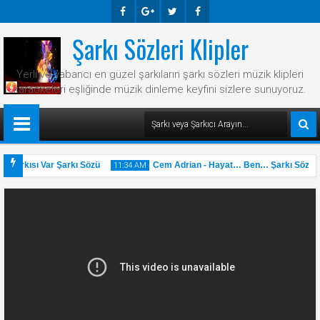
Şarkı Sözleri Klipler
Faceb
Googl
Twitte
Faceb
Ook
E-
R
Ook
Yerli ve yabancı en güzel şarkıların şarkı sözleri müzik klipleri
Plus
karaokeleri eşliğinde müzik dinleme keyfini sizlere sunuyoruz.
 Şarkısı Var Şarkı Sözü
Cem Adrian - Hayat… Ben… Şarkı Sözü
11:34 AM
31
May
2025