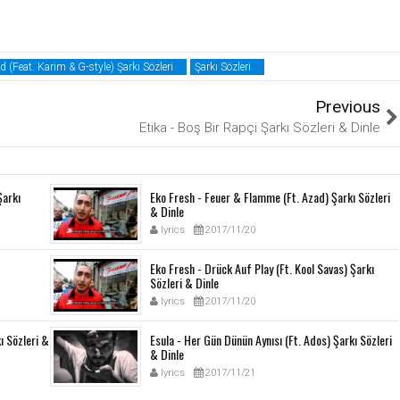
d (Feat. Karim & G-style) Şarkı Sözleri
Şarkı Sözleri
Previous
Etika - Boş Bir Rapçi Şarkı Sözleri & Dinle
Şarkı
Eko Fresh - Feuer & Flamme (Ft. Azad) Şarkı Sözleri
& Dinle
lyrics
2017/11/20
Eko Fresh - Drück Auf Play (Ft. Kool Savas) Şarkı
Sözleri & Dinle
lyrics
2017/11/20
ı Sözleri &
Esula - Her Gün Dünün Aynısı (Ft. Ados) Şarkı Sözleri
& Dinle
lyrics
2017/11/21