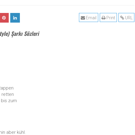
Email
Print
URL
tyle) Şarkı Sözleri
 Rappen
 retten
h bis zum
in aber kühl.