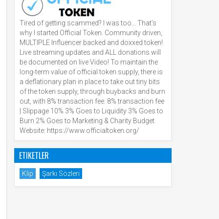
Tired of getting scammed? I was too… That’s
why I started Official Token. Community driven,
MULTIPLE Influencer backed and doxxed token!
Live streaming updates and ALL donations will
be documented on live Video! To maintain the
long-term value of official token supply, there is
a deflationary plan in place to take out tiny bits
of the token supply, through buybacks and burn
out, with 8% transaction fee. 8% transaction fee
| Slippage 10% 3% Goes to Liquidity 3% Goes to
Burn 2% Goes to Marketing & Charity Budget
Website: https://www.officialtoken.org/
ETIKETLER
Klip
Şarkı Sözleri