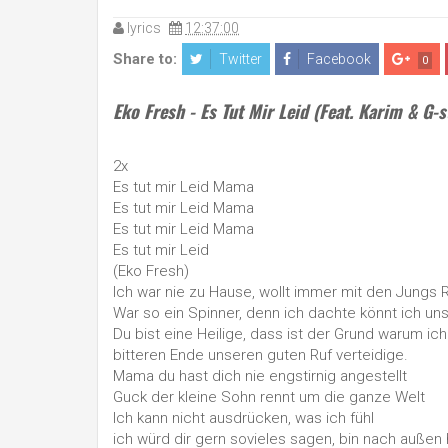
lyrics
12:37:00
Share to:
Twitter
Facebook
0
Eko Fresh - Es Tut Mir Leid (Feat. Karim & G-s
2x
Es tut mir Leid Mama
Es tut mir Leid Mama
Es tut mir Leid Mama
Es tut mir Leid
(Eko Fresh)
Ich war nie zu Hause, wollt immer mit den Jungs
War so ein Spinner, denn ich dachte könnt ich uns
Du bist eine Heilige, dass ist der Grund warum ic
bitteren Ende unseren guten Ruf verteidige.
Mama du hast dich nie engstirnig angestellt
Guck der kleine Sohn rennt um die ganze Welt
Ich kann nicht ausdrücken, was ich fühl
ich würd dir gern sovieles sagen, bin nach außen h