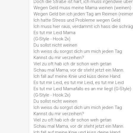
Doch die Straße ist hart, ich muss irgendwie üb
Wegen Geld muss meine Mama weinen (weinen)
Wegen Geld bin ich jeden Tag am Reimen (reime
Ich hatte Stress und Probleme wegen Geld
Ich muss hier raus, verdammt ich hass die schräg
Es tut mir Leid Mama
(G-Style - Hook 2x)
Du sollst nicht weinen
Ich weiss du sorgst dich um mich jeden Tag
Kannst du mir verzeihen?
Viel zu oft hab ich dir schon weh getan
Schau mal Mama, vor dir steht jetzt ein Mann.
Ich fall auf meine Knie und küss deine Hand.
Es tut mir Leid, es tut mir Leid, es tut mir Leid
Es tut mir Leid Mamafalls es an mir liegt (G-Style)
(G-Style - Hook 2x)
Du sollst nicht weinen
Ich weiss du sorgst dich um mich jeden Tag
Kannst du mir verzeihen?
Viel zu oft hab ich dir schon weh getan
Schau mal Mama, vor dir steht jetzt ein Mann.
Ich fall auf meine Knie und küss deine Hand.