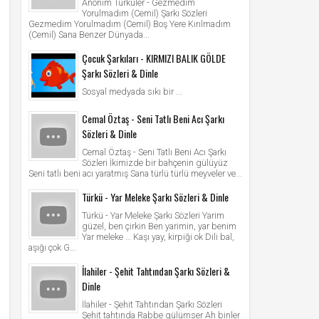
Anonim Türküler - Gezmedim
Yorulmadım (Cemil) Şarkı Sözleri
Gezmedim Yorulmadım (Cemil) Boş Yere Kırılmadım
(Cemil) Sana Benzer Dünyada...
Çocuk Şarkıları - KIRMIZI BALIK GÖLDE
Şarkı Sözleri & Dinle
Sosyal medyada sıkı bir ...
Cemal Öztaş - Seni Tatlı Beni Acı Şarkı
Sözleri & Dinle
Cemal Öztaş - Seni Tatlı Beni Acı Şarkı
Sözleri İkimizde bir bahçenin gülüyüz
Seni tatlı beni acı yaratmış Sana türlü türlü meyveler ve...
Türkü - Yar Meleke Şarkı Sözleri & Dinle
Türkü - Yar Meleke Şarkı Sözleri Yarim
güzel, ben çirkin Ben yarimin, yar benim
Yar meleke … Kaşı yay, kirpiği ok Dili bal,
aşığı çok G...
İlahiler - Şehit Tahtından Şarkı Sözleri &
Dinle
İlahiler - Şehit Tahtından Şarkı Sözleri
Şehit tahtında Rabbe gülümser Ah binler