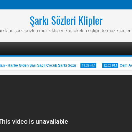
Şarkı Sözleri Klipler
rkıların şarkı sözleri müzik klipleri karaokeleri eşliğinde müzik dinle
- Harbe Giden Sarı Saçlı Çocuk Şarkı Sözü
Cem Adrian
11:32 AM
12:52 PM
31
20
May
May
2025
2025