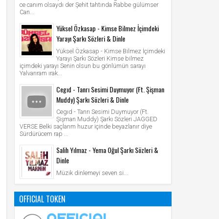
ce canım olsaydı der Şehit tahtında Rabbe gülümser
Can...
Yüksel Özkasap - Kimse Bilmez İçimdeki
Yarayı Şarkı Sözleri & Dinle
Yüksel Özkasap - Kimse Bilmez İçimdeki
Yarayı Şarkı Sözleri Kimse bilmez
içimdeki yarayı Senin olsun bu gönlümün sarayı
Yalvarıram ırak...
Cegıd - Tanrı Sesimi Duymuyor (Ft. Şişman
Muddy) Şarkı Sözleri & Dinle
Cegıd - Tanrı Sesimi Duymuyor (Ft.
Şişman Muddy) Şarkı Sözleri JAGGED
VERSE Belki saçlarım huzur içinde beyazlanır diye
Sürdürücem rap ...
Salih Yılmaz - Yema Oğul Şarkı Sözleri &
Dinle
Müzik dinlemeyi seven si...
OFFICIAL TOKEN