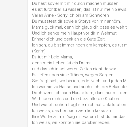
Du hast soviel mit mir durch machen müssen
es ist furchtbar zu wissen, das ist nur mein Gew
Vallah Anne - Sorry ich bin am Schwören
Du musstest dir soviele Storys von mir anhörn.
Mama guck mal, denn ich glaub dir, dass es weh tu
Und ich senke mein Haupt vor dir in Wehmut.
Erinner dich und denk an die Gute Zeit.
Ich seh, du bist immer noch am kämpfen, es tut mi
(Karim)
Es tut mir Leid Mama,
denn mein Leben ist ein Drama
und das ich in schweren Zeiten nicht da war.
Es liefen noch viele Tränen, wegen Sorgen.
Sie fragt sich, wo bin ich, jede Nacht und jeden 
Ich war nie zu Hause und auch nicht bei Bekannte
Doch wenn ich nach Hause kam, dann nur mit de
Wir haben nichts und sie bezahlte die Kaution.
Und wie oft schon fragt sie mich auf Unfallstation
Ich weiss, das hört sich ziemlich krass an.
Ihre Worte zu mir: "sag mir warum tust du mir das
Ich weiss, wir konnten nie darüber reden.