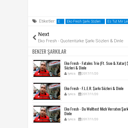
Etiketler:
E
Eko Fresh Şarkı Sözleri
Es Tut Mir Lei
Next
Eko Fresh - Quotentürke Şarkı Sözleri & Dinle
BENZER ŞARKILAR
Eko Fresh - Fatales Trio (Ft. Ssıo & Xatar) 
Sözleri & Dinle
lyrics
2017/11/20
Eko Fresh - F.L.E.R. Şarkı Sözleri & Dinle
lyrics
2017/11/20
Eko Fresh - Du Wolltest Mich Verraten Şark
Dinle
lyrics
2017/11/20