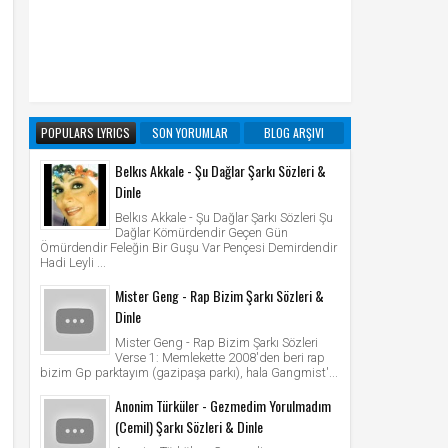
POPULARS LYRICS
SON YORUMLAR
BLOG ARŞIVI
Belkıs Akkale - Şu Dağlar Şarkı Sözleri &
Dinle
Belkıs Akkale - Şu Dağlar Şarkı Sözleri Şu
Dağlar Kömürdendir Geçen Gün
Ömürdendir Feleğin Bir Guşu Var Pençesi Demirdendir
Hadi Leyli ...
Mister Geng - Rap Bizim Şarkı Sözleri &
Dinle
Mister Geng - Rap Bizim Şarkı Sözleri
Verse 1: Memlekette 2008'den beri rap
bizim Gp parktayım (gazipaşa parkı), hala Gangmist'...
Anonim Türküler - Gezmedim Yorulmadım
(Cemil) Şarkı Sözleri & Dinle