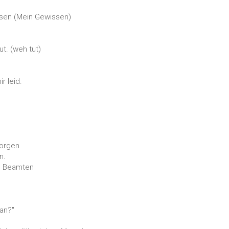
issen (Mein Gewissen)
t. (weh tut)
r leid.
Morgen
n.
n Beamten
.
 an?"