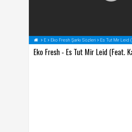
E
Eko Fresh Şarkı Sözleri
Es Tut Mir Leid 
Eko Fresh - Es Tut Mir Leid (Feat. K