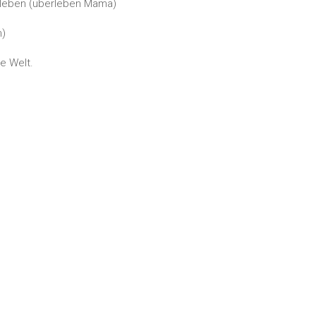
erleben (überleben Mama)
n)
e Welt.