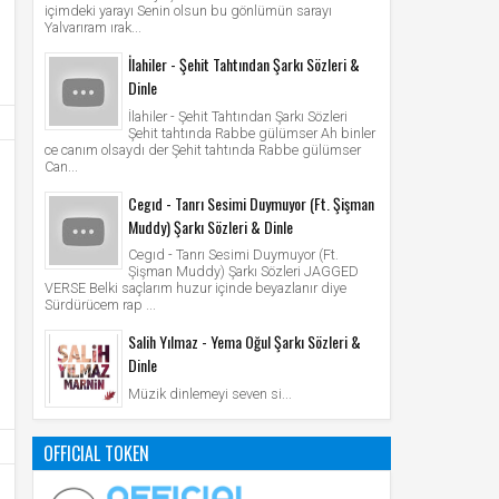
içimdeki yarayı Senin olsun bu gönlümün sarayı
Yalvarıram ırak...
İlahiler - Şehit Tahtından Şarkı Sözleri &
Dinle
İlahiler - Şehit Tahtından Şarkı Sözleri
Şehit tahtında Rabbe gülümser Ah binler
ce canım olsaydı der Şehit tahtında Rabbe gülümser
Can...
Cegıd - Tanrı Sesimi Duymuyor (Ft. Şişman
Muddy) Şarkı Sözleri & Dinle
Cegıd - Tanrı Sesimi Duymuyor (Ft.
Şişman Muddy) Şarkı Sözleri JAGGED
VERSE Belki saçlarım huzur içinde beyazlanır diye
Sürdürücem rap ...
Salih Yılmaz - Yema Oğul Şarkı Sözleri &
Dinle
Müzik dinlemeyi seven si...
OFFICIAL TOKEN