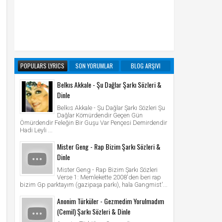
POPULARS LYRICS
SON YORUMLAR
BLOG ARŞIVI
Belkıs Akkale - Şu Dağlar Şarkı Sözleri &
Dinle
Belkıs Akkale - Şu Dağlar Şarkı Sözleri Şu
Dağlar Kömürdendir Geçen Gün
Ömürdendir Feleğin Bir Guşu Var Pençesi Demirdendir
Hadi Leyli ...
Mister Geng - Rap Bizim Şarkı Sözleri &
Dinle
Mister Geng - Rap Bizim Şarkı Sözleri
Verse 1: Memlekette 2008'den beri rap
bizim Gp parktayım (gazipaşa parkı), hala Gangmist'...
Anonim Türküler - Gezmedim Yorulmadım
(Cemil) Şarkı Sözleri & Dinle