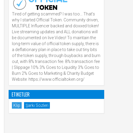
Tired of getting scammed? I was too… That’s
why I started Official Token. Community driven,
MULTIPLE Influencer backed and doxxed token!
Live streaming updates and ALL donations will
be documented on live Video! To maintain the
long-term value of official token supply, there is
a deflationary plan in place to take out tiny bits
of the token supply, through buybacks and burn
out, with 8% transaction fee. 8% transaction fee
| Slippage 10% 3% Goes to Liquidity 3% Goes to
Burn 2% Goes to Marketing & Charity Budget
Website: https://www.officialtoken.org/
ETIKETLER
Klip
Şarkı Sözleri