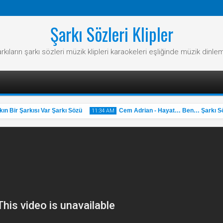
Şarkı Sözleri Klipler
rkıların şarkı sözleri müzik klipleri karaokeleri eşliğinde müzik dinle
Bir Şarkısı Var Şarkı Sözü
Cem Adrian - Hayat… Ben… Şarkı Söz
11:34 AM
31
May
2025