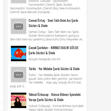
Anonim Türküler - Gezmedim
Yorulmadım (Cemil) Şarkı Sözleri
Gezmedim Yorulmadım (Cemil) Boş Yere Kırılmadım
(Cemil) Sana Benzer Dünyada...
Cemal Öztaş - Seni Tatlı Beni Acı Şarkı
Sözleri & Dinle
Cemal Öztaş - Seni Tatlı Beni Acı Şarkı
Sözleri İkimizde bir bahçenin gülüyüz
Seni tatlı beni acı yaratmış Sana türlü türlü meyveler ve...
Çocuk Şarkıları - KIRMIZI BALIK GÖLDE
Şarkı Sözleri & Dinle
Sosyal medyada sıkı bir ...
Türkü - Yar Meleke Şarkı Sözleri & Dinle
Türkü - Yar Meleke Şarkı Sözleri Yarim
güzel, ben çirkin Ben yarimin, yar benim
Yar meleke … Kaşı yay, kirpiği ok Dili bal,
aşığı çok G...
Yüksel Özkasap - Kimse Bilmez İçimdeki
Yarayı Şarkı Sözleri & Dinle
Yüksel Özkasap - Kimse Bilmez İçimdeki
Yarayı Şarkı Sözleri Kimse bilmez