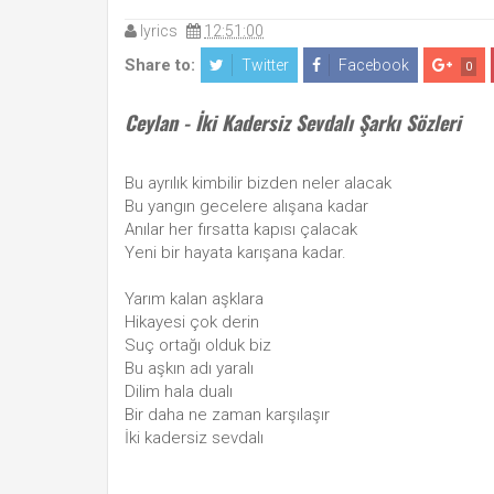
lyrics
12:51:00
Share to:
Twitter
Facebook
0
Ceylan - İki Kadersiz Sevdalı Şarkı Sözleri
Bu ayrılık kimbilir bizden neler alacak
Bu yangın gecelere alışana kadar
Anılar her fırsatta kapısı çalacak
Yeni bir hayata karışana kadar.
Yarım kalan aşklara
Hikayesi çok derin
Suç ortağı olduk biz
Bu aşkın adı yaralı
Dilim hala dualı
Bir daha ne zaman karşılaşır
İki kadersiz sevdalı