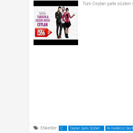
Tüm Ceylan şarkı sözleri
Etiketler:
C
Ceylan Şarkı Sözleri
İki Kadersiz Sevd