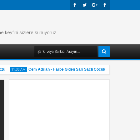
Faceb
Twitte
Googl
Faceb
Ook
R
E-
Ook
me keyfini sizlere sunuyoruz.
Plus
ü
Cem Adrian - Harbe Giden Sarı Saçlı Çocuk Şarkı Sözü
11:33 AM
11:32 A
31
31
May
M
2025
20