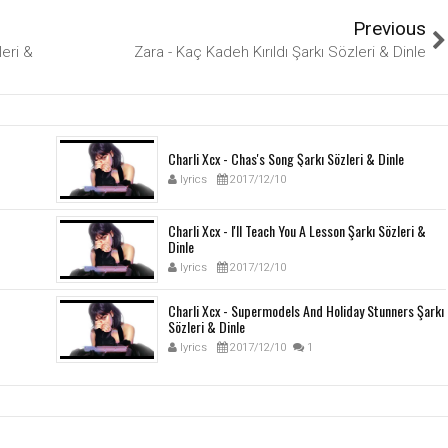
Previous
eri &
Zara - Kaç Kadeh Kırıldı Şarkı Sözleri & Dinle
Charli Xcx - Chas's Song Şarkı Sözleri & Dinle
lyrics
2017/12/10
Charli Xcx - I'll Teach You A Lesson Şarkı Sözleri &
Dinle
lyrics
2017/12/10
Charli Xcx - Supermodels And Holiday Stunners Şarkı
Sözleri & Dinle
lyrics
2017/12/10
1