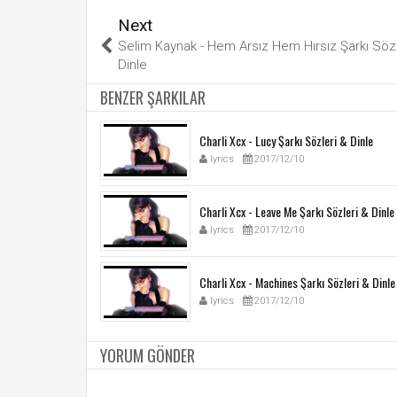
Next
Selim Kaynak - Hem Arsız Hem Hırsız Şarkı Sözl
Dinle
BENZER ŞARKILAR
Charli Xcx - Lucy Şarkı Sözleri & Dinle
lyrics
2017/12/10
Charli Xcx - Leave Me Şarkı Sözleri & Dinle
lyrics
2017/12/10
Charli Xcx - Machines Şarkı Sözleri & Dinle
lyrics
2017/12/10
YORUM GÖNDER