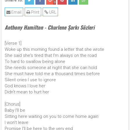
Share to:
0
Email
Print
URL
Anthony Hamilton - Charlene Şarkı Sözleri
[Verse 1]
Woke up this morning found a letter that she wrote
She said she's tired that I'm always on the road
To hard to swallow being alone
She needs someone at night that she can hold
She must have told me a thousand times before
Silent cries I use to ignore
God knows I love her
Didn't mean to hurt her
[Chorus]
Baby I'll be
Sitting here waiting on you to come home again
I won't leave
Promise I'll be here to the very end