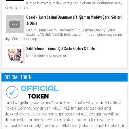
Kimse bilmez içimdeki yarayı Senin olsun bu gönlümün sarayı
Yalvarıram ırak...
Cegıd - Tanrı Sesimi Duymuyor (Ft. Şişman Muddy) Şarkı Sözleri
& Dinle
Cegıd - Tanrı Sesimi Duymuyor (Ft. Şişman Muddy) Şarkı
Sözleri JAGGED VERSE Belki saçlarım huzur içinde beyazlanır
diye Sürdürücem rap ...
Salih Yılmaz - Yema Oğul Şarkı Sözleri & Dinle
Müzik dinlemeyi seven si...
OFFICIAL TOKEN
Tired of getting scammed? I was too… That’s why I started Official
Token. Community driven, MULTIPLE Influencer backed and
doxxed token! Live streaming updates and ALL donations will be
documented on live Video! To maintain the long-term value of
official token supply, there is a deflationary plan in place to take out