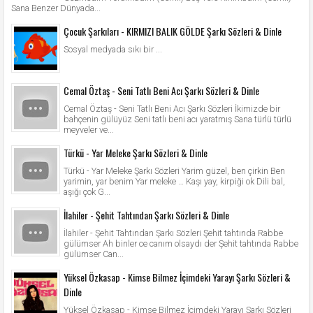
Sana Benzer Dünyada...
Çocuk Şarkıları - KIRMIZI BALIK GÖLDE Şarkı Sözleri & Dinle
Sosyal medyada sıkı bir ...
Cemal Öztaş - Seni Tatlı Beni Acı Şarkı Sözleri & Dinle
Cemal Öztaş - Seni Tatlı Beni Acı Şarkı Sözleri İkimizde bir
bahçenin gülüyüz Seni tatlı beni acı yaratmış Sana türlü türlü
meyveler ve...
Türkü - Yar Meleke Şarkı Sözleri & Dinle
Türkü - Yar Meleke Şarkı Sözleri Yarim güzel, ben çirkin Ben
yarimin, yar benim Yar meleke … Kaşı yay, kirpiği ok Dili bal,
aşığı çok G...
İlahiler - Şehit Tahtından Şarkı Sözleri & Dinle
İlahiler - Şehit Tahtından Şarkı Sözleri Şehit tahtında Rabbe
gülümser Ah binler ce canım olsaydı der Şehit tahtında Rabbe
gülümser Can...
Yüksel Özkasap - Kimse Bilmez İçimdeki Yarayı Şarkı Sözleri &
Dinle
Yüksel Özkasap - Kimse Bilmez İçimdeki Yarayı Şarkı Sözleri