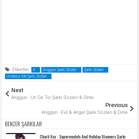
Etiketler:
A
Anggun Şarkı Sözleri
Şarkı Sözleri
Undress Me Şarkı Sözleri
Next
Anggun - Un De Toi Şarkı Sözleri & Dinle
Previous
Anggun - Evil & Angel Şarkı Sözleri & Dinle
BENZER ŞARKILAR
Charli Xcx - Supermodels And Holiday Stunners Şarkı