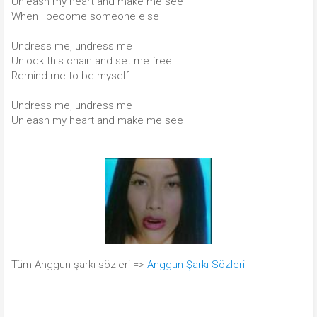
Unleash my heart and make me see
When I become someone else
Undress me, undress me
Unlock this chain and set me free
Remind me to be myself
Undress me, undress me
Unleash my heart and make me see
Tüm Anggun şarkı sözleri =>
Anggun Şarkı Sözleri