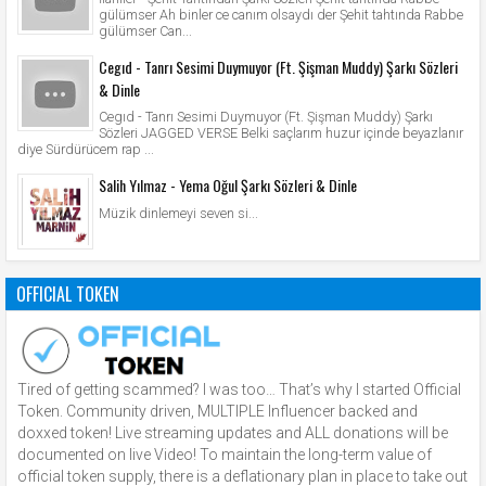
gülümser Ah binler ce canım olsaydı der Şehit tahtında Rabbe
gülümser Can...
Cegıd - Tanrı Sesimi Duymuyor (Ft. Şişman Muddy) Şarkı Sözleri
& Dinle
Cegıd - Tanrı Sesimi Duymuyor (Ft. Şişman Muddy) Şarkı
Sözleri JAGGED VERSE Belki saçlarım huzur içinde beyazlanır
diye Sürdürücem rap ...
Salih Yılmaz - Yema Oğul Şarkı Sözleri & Dinle
Müzik dinlemeyi seven si...
OFFICIAL TOKEN
Tired of getting scammed? I was too… That’s why I started Official
Token. Community driven, MULTIPLE Influencer backed and
doxxed token! Live streaming updates and ALL donations will be
documented on live Video! To maintain the long-term value of
official token supply, there is a deflationary plan in place to take out