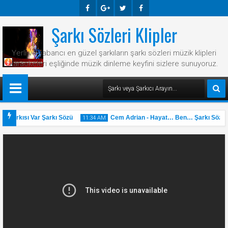
Şarkı Sözleri Klipler
Faceb
Googl
Twitte
Faceb
Ook
E-
R
Ook
Yerli ve yabancı en güzel şarkıların şarkı sözleri müzik klipleri
Plus
karaokeleri eşliğinde müzik dinleme keyfini sizlere sunuyoruz.
 Şarkısı Var Şarkı Sözü
Cem Adrian - Hayat… Ben… Şarkı Sözü
11:34 AM
31
May
2025