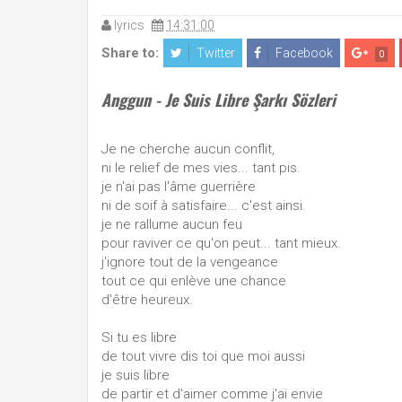
lyrics
14:31:00
Share to:
Twitter
Facebook
0
Anggun - Je Suis Libre Şarkı Sözleri
Je ne cherche aucun conflit,
ni le relief de mes vies... tant pis.
je n'ai pas l'âme guerrière
ni de soif à satisfaire... c'est ainsi.
je ne rallume aucun feu
pour raviver ce qu'on peut... tant mieux.
j'ignore tout de la vengeance
tout ce qui enlève une chance
d'être heureux.
Si tu es libre
de tout vivre dis toi que moi aussi
je suis libre
de partir et d'aimer comme j'ai envie