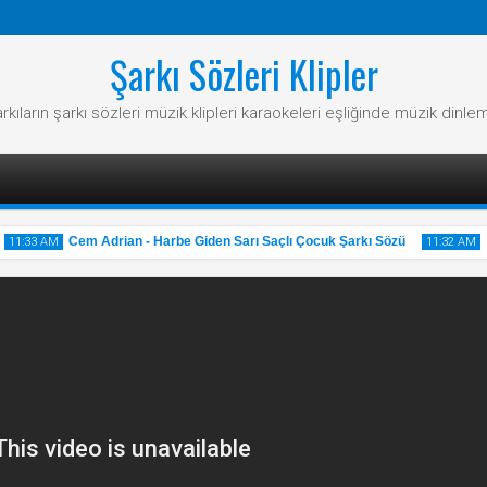
Şarkı Sözleri Klipler
rkıların şarkı sözleri müzik klipleri karaokeleri eşliğinde müzik dinle
Cem Adrian - Harbe Giden Sarı Saçlı Çocuk Şarkı Sözü
1:33 AM
11:32 AM
31
31
May
May
2025
2025