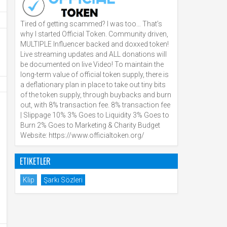
Tired of getting scammed? I was too… That’s
why I started Official Token. Community driven,
MULTIPLE Influencer backed and doxxed token!
Live streaming updates and ALL donations will
be documented on live Video! To maintain the
long-term value of official token supply, there is
a deflationary plan in place to take out tiny bits
of the token supply, through buybacks and burn
out, with 8% transaction fee. 8% transaction fee
| Slippage 10% 3% Goes to Liquidity 3% Goes to
Burn 2% Goes to Marketing & Charity Budget
Website: https://www.officialtoken.org/
ETIKETLER
Klip
Şarkı Sözleri