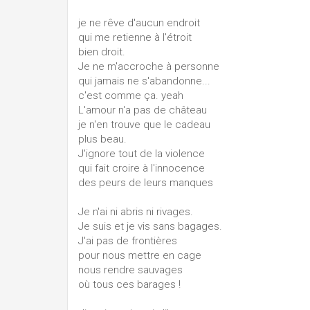
je ne rêve d'aucun endroit
qui me retienne à l'étroit
bien droit.
Je ne m'accroche à personne
qui jamais ne s'abandonne...
c'est comme ça. yeah
L'amour n'a pas de château
je n'en trouve que le cadeau
plus beau.
J'ignore tout de la violence
qui fait croire à l'innocence
des peurs de leurs manques
Je n'ai ni abris ni rivages.
Je suis et je vis sans bagages.
J'ai pas de frontières
pour nous mettre en cage
nous rendre sauvages
où tous ces barages !