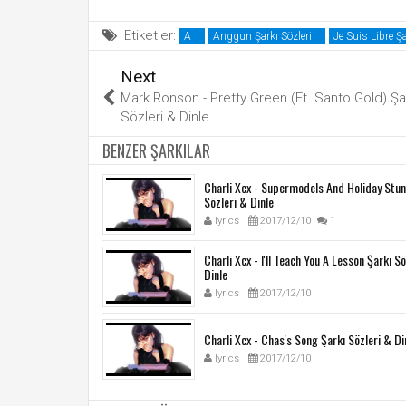
Etiketler:
A
Anggun Şarkı Sözleri
Je Suis Libre Şa
Next
Mark Ronson - Pretty Green (Ft. Santo Gold) Şa
Sözleri & Dinle
BENZER ŞARKILAR
Charli Xcx - Supermodels And Holiday Stun
Sözleri & Dinle
lyrics
2017/12/10
1
Charli Xcx - I'll Teach You A Lesson Şarkı S
Dinle
lyrics
2017/12/10
Charli Xcx - Chas's Song Şarkı Sözleri & Di
lyrics
2017/12/10