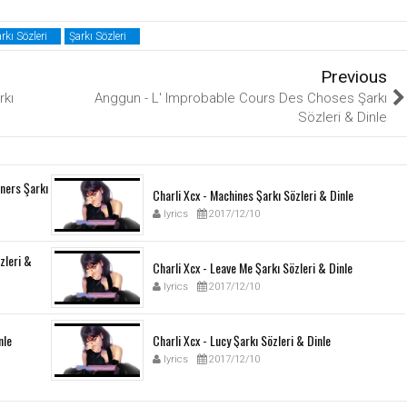
rkı Sözleri
Şarkı Sözleri
Previous
rkı
Anggun - L' Improbable Cours Des Choses Şarkı
Sözleri & Dinle
ners Şarkı
Charli Xcx - Machines Şarkı Sözleri & Dinle
lyrics
2017/12/10
özleri &
Charli Xcx - Leave Me Şarkı Sözleri & Dinle
lyrics
2017/12/10
nle
Charli Xcx - Lucy Şarkı Sözleri & Dinle
lyrics
2017/12/10