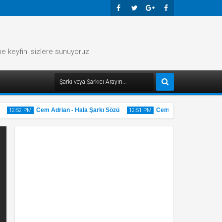
Faceb
Twitte
Googl
Faceb
Ook
R
E-
Ook
me keyfini sizlere sunuyoruz.
Plus
Cem Adrian - Hala Şarkı Sözü
Cem Adrian - Gri Şarkı Sö
12:52 PM
12:51 PM
20
20
May
May
2025
2025