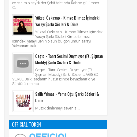
ce canım olsaydı der Şehit tahtında Rabbe gülümser
Can...
Yüksel Özkasap - Kimse Bilmez İçimdeki
Yarayı Şarkı Sözleri & Dinle
Yüksel Özkasap - Kimse Bilmez İçimdeki
Yarayı Şarkı Sözleri Kimse bilmez
içimdeki yarayı Senin olsun bu gönlümün sarayı
Yalvarıram ırak...
Cegıd - Tanrı Sesimi Duymuyor (Ft. Şişman
Muddy) Şarkı Sözleri & Dinle
Cegıd - Tanrı Sesimi Duymuyor (Ft.
Şişman Muddy) Şarkı Sözleri JAGGED
VERSE Belki saçlarım huzur içinde beyazlanır diye
Sürdürücem rap ...
Salih Yılmaz - Yema Oğul Şarkı Sözleri &
Dinle
Müzik dinlemeyi seven si...
OFFICIAL TOKEN