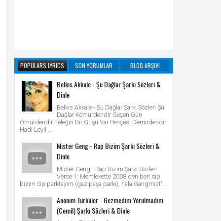
POPULARS LYRICS
SON YORUMLAR
BLOG ARŞIVI
Belkıs Akkale - Şu Dağlar Şarkı Sözleri &
Dinle
Belkıs Akkale - Şu Dağlar Şarkı Sözleri Şu
Dağlar Kömürdendir Geçen Gün
Ömürdendir Feleğin Bir Guşu Var Pençesi Demirdendir
Hadi Leyli ...
Mister Geng - Rap Bizim Şarkı Sözleri &
Dinle
Mister Geng - Rap Bizim Şarkı Sözleri
Verse 1: Memlekette 2008'den beri rap
bizim Gp parktayım (gazipaşa parkı), hala Gangmist'...
Anonim Türküler - Gezmedim Yorulmadım
(Cemil) Şarkı Sözleri & Dinle