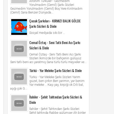
Anonim Türküler - Gezmedim
Yorulmadım (Cemil) Şarkı Sözleri
Gezmedim Yorulmadım (Cemil) Boş Yere Kırılmadım
(Cemil) Sana Benzer Dünyada...
Çocuk Şarkıları - KIRMIZI BALIK GÖLDE
Şarkı Sözleri & Dinle
Sosyal medyada sıkı bir ...
Cemal Öztaş - Seni Tatlı Beni Acı Şarkı
Sözleri & Dinle
Cemal Öztaş - Seni Tatlı Beni Acı Şarkı
Sözleri İkimizde bir bahçenin gülüyüz
Seni tatlı beni acı yaratmış Sana türlü türlü meyveler ve...
Türkü - Yar Meleke Şarkı Sözleri & Dinle
Türkü - Yar Meleke Şarkı Sözleri Yarim
güzel, ben çirkin Ben yarimin, yar benim
Yar meleke … Kaşı yay, kirpiği ok Dili bal,
aşığı çok G...
İlahiler - Şehit Tahtından Şarkı Sözleri &
Dinle
İlahiler - Şehit Tahtından Şarkı Sözleri
Şehit tahtında Rabbe gülümser Ah binler