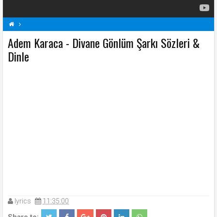
Adem Karaca - Divane Gönlüm Şarkı Sözleri &
A
Adem Karaca Şarkı Sözleri
Divane Gönlüm Şarkı Sözleri
Şarkı Sözleri
Dinle
lyrics
11:35:00