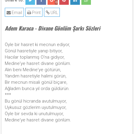
Share to:
0
Email
Print
URL
Adem Karaca - Divane Gönlüm Şarkı Sözleri
Öyle bir hasret ki mecnun ediyor,
Gönül hasretiyle yanıp bitiyor,
Hacılar toplanmış O'na gidiyor,
Medine'ye hasret divane gönlüm.
Alın beni Medine'ye götürün,
Yandım hasretiyle halimi görün,
Bir mecnun misali gönül biçare,
Ağladım bunca yıl orda güldürün.
***
Bu gönül hicranda avutulmuyor,
Uykusuz gözlerim uyutulmuyor,
Öyle bir sevda ki unutulmuyor,
Medine'ye hasret divane gönlüm.