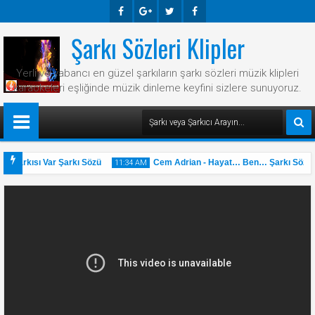
Şarkı Sözleri Klipler
Faceb
Googl
Twitte
Faceb
Ook
E-
R
Ook
Yerli ve yabancı en güzel şarkıların şarkı sözleri müzik klipleri
Plus
karaokeleri eşliğinde müzik dinleme keyfini sizlere sunuyoruz.
r Şarkısı Var Şarkı Sözü
Cem Adrian - Hayat… Ben… Şarkı Sözü
11:34 AM
31
May
2025