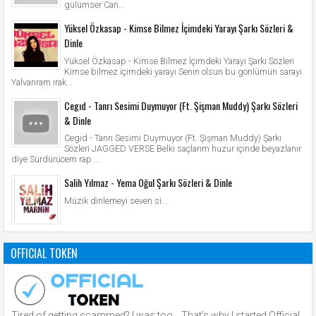
gülümser Can...
Yüksel Özkasap - Kimse Bilmez İçimdeki Yarayı Şarkı Sözleri &
Dinle
Yüksel Özkasap - Kimse Bilmez İçimdeki Yarayı Şarkı Sözleri
Kimse bilmez içimdeki yarayı Senin olsun bu gönlümün sarayı
Yalvarıram ırak...
Cegıd - Tanrı Sesimi Duymuyor (Ft. Şişman Muddy) Şarkı Sözleri
& Dinle
Cegıd - Tanrı Sesimi Duymuyor (Ft. Şişman Muddy) Şarkı
Sözleri JAGGED VERSE Belki saçlarım huzur içinde beyazlanır
diye Sürdürücem rap ...
Salih Yılmaz - Yema Oğul Şarkı Sözleri & Dinle
Müzik dinlemeyi seven si...
OFFICIAL TOKEN
Tired of getting scammed? I was too… That’s why I started Official