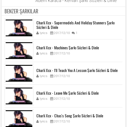
Adem Karaca - Kervan Şarkı Sözleri & Dinle
BENZER ŞARKILAR
Charli Xcx - Supermodels And Holiday Stunners Şarkı
Sözleri & Dinle
lyrics
2017/12/10
1
Charli Xcx - Machines Şarkı Sözleri & Dinle
lyrics
2017/12/10
Charli Xcx - I'll Teach You A Lesson Şarkı Sözleri & Dinle
lyrics
2017/12/10
Charli Xcx - Leave Me Şarkı Sözleri & Dinle
lyrics
2017/12/10
Charli Xcx - Chas's Song Şarkı Sözleri & Dinle
lyrics
2017/12/10