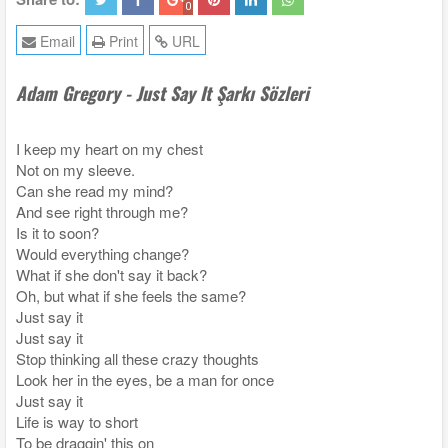
0
Email
Print
URL
Adam Gregory - Just Say It Şarkı Sözleri
I keep my heart on my chest
Not on my sleeve.
Can she read my mind?
And see right through me?
Is it to soon?
Would everything change?
What if she don't say it back?
Oh, but what if she feels the same?
Just say it
Just say it
Stop thinking all these crazy thoughts
Look her in the eyes, be a man for once
Just say it
Life is way to short
To be draggin' this on