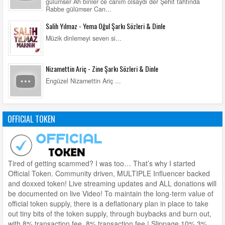
gülümser Ah binler ce canım olsaydı der Şehit tahtında
Rabbe gülümser Can...
Salih Yılmaz - Yema Oğul Şarkı Sözleri & Dinle
Müzik dinlemeyi seven si...
Nizamettin Ariç - Zine Şarkı Sözleri & Dinle
Engüzel Nizamettin Ariç ...
OFFICIAL TOKEN
Tired of getting scammed? I was too… That’s why I started
Official Token. Community driven, MULTIPLE Influencer backed
and doxxed token! Live streaming updates and ALL donations will
be documented on live Video! To maintain the long-term value of
official token supply, there is a deflationary plan in place to take
out tiny bits of the token supply, through buybacks and burn out,
with 8% transaction fee. 8% transaction fee | Slippage 10% 3%