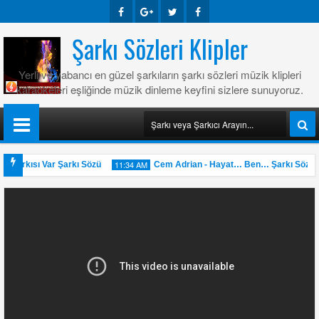
Face
Goog
Twitte
Face
Şarkı Sözleri Klipler
Book
Le-
R
Book
Yerli ve yabancı en güzel şarkıların şarkı sözleri müzik klipleri
Plus
karaokeleri eşliğinde müzik dinleme keyfini sizlere sunuyoruz.
11:34 AM
 Şarkısı Var Şarkı Sözü
Cem Adrian - Hayat… Ben… Şarkı Sözü
31
May
2025