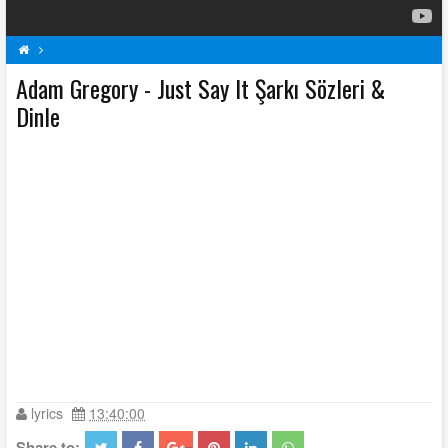
A
Adam Gregory Şarkı Sözleri
Just Say It Şarkı Sözleri
Şarkı Sözleri
Adam Gregory - Just Say It Şarkı Sözleri &
Dinle
lyrics
13:40:00
Share to: