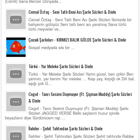
(Cemil) Sana Benzer Dünyada...
Cemal Öztaş - Seni Tatlı Beni Acı Şarkı Sözleri & Dinle
Cemal Öztaş - Seni Tatlı Beni Acı Şarkı Sözleri İkimizde bir
bahçenin gülüyüz Seni tatlı beni acı yaratmış Sana türlü
türlü meyveler ve...
Çocuk Şarkıları - KIRMIZI BALIK GÖLDE Şarkı Sözleri & Dinle
Sosyal medyada sıkı bir ...
Türkü - Yar Meleke Şarkı Sözleri & Dinle
Türkü - Yar Meleke Şarkı Sözleri Yarim güzel, ben çirkin Ben
yarimin, yar benim Yar meleke … Kaşı yay, kirpiği ok Dili bal,
aşığı çok G...
Cegıd - Tanrı Sesimi Duymuyor (Ft. Şişman Muddy) Şarkı Sözleri
& Dinle
Cegıd - Tanrı Sesimi Duymuyor (Ft. Şişman Muddy) Şarkı
Sözleri JAGGED VERSE Belki saçlarım huzur içinde
beyazlanır diye Sürdürücem rap ...
İlahiler - Şehit Tahtından Şarkı Sözleri & Dinle
İlahiler - Şehit Tahtından Şarkı Sözleri Şehit tahtında Rabbe