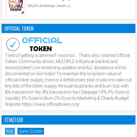
Müzik dinlemeyi seven si...
OFFICIAL TOKEN
Tired of getting scammed? I was too… That’s why I started Official
Token. Community driven, MULTIPLE Influencer backed and
doxxed token! Live streaming updates and ALL donations will be
documented on live Video! To maintain the long-term value of
official token supply, there is a deflationary plan in place to take out
tiny bits of the token supply, through buybacks and burn out, with
8% transaction fee. 8% transaction fee | Slippage 10% 3% Goes to
Liquidity 3% Goes to Burn 2% Goes to Marketing & Charity Budget
Website: https://www.officialtoken.org/
ETIKETLER
Klip
Şarkı Sözleri