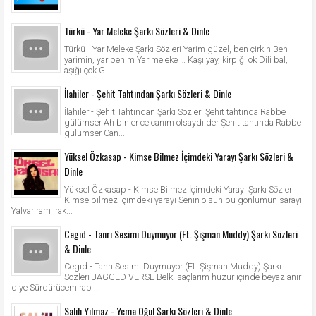
Türkü - Yar Meleke Şarkı Sözleri & Dinle
Türkü - Yar Meleke Şarkı Sözleri Yarim güzel, ben çirkin Ben
yarimin, yar benim Yar meleke … Kaşı yay, kirpiği ok Dili bal,
aşığı çok G...
İlahiler - Şehit Tahtından Şarkı Sözleri & Dinle
İlahiler - Şehit Tahtından Şarkı Sözleri Şehit tahtında Rabbe
gülümser Ah binler ce canım olsaydı der Şehit tahtında Rabbe
gülümser Can...
Yüksel Özkasap - Kimse Bilmez İçimdeki Yarayı Şarkı Sözleri &
Dinle
Yüksel Özkasap - Kimse Bilmez İçimdeki Yarayı Şarkı Sözleri
Kimse bilmez içimdeki yarayı Senin olsun bu gönlümün sarayı
Yalvarıram ırak...
Cegıd - Tanrı Sesimi Duymuyor (Ft. Şişman Muddy) Şarkı Sözleri
& Dinle
Cegıd - Tanrı Sesimi Duymuyor (Ft. Şişman Muddy) Şarkı
Sözleri JAGGED VERSE Belki saçlarım huzur içinde beyazlanır
diye Sürdürücem rap ...
Salih Yılmaz - Yema Oğul Şarkı Sözleri & Dinle