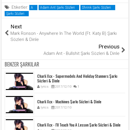
Etiketler:
A
Adam Ant Şarkı Sözleri
Shrink Şarkı Sözleri
Şarkı Sözleri
Next
Mark Ronson - Anywhere In The World (Ft. Katy B) Şarkı
Sözleri & Dinle
Previous
Adam Ant - Bullshit Şarkı Sözleri & Dinle
BENZER ŞARKILAR
Charli Xcx - Supermodels And Holiday Stunners Şarkı
Sözleri & Dinle
lyrics
2017/12/10
1
Charli Xcx - Machines Şarkı Sözleri & Dinle
lyrics
2017/12/10
Charli Xcx - I'll Teach You A Lesson Şarkı Sözleri & Dinle