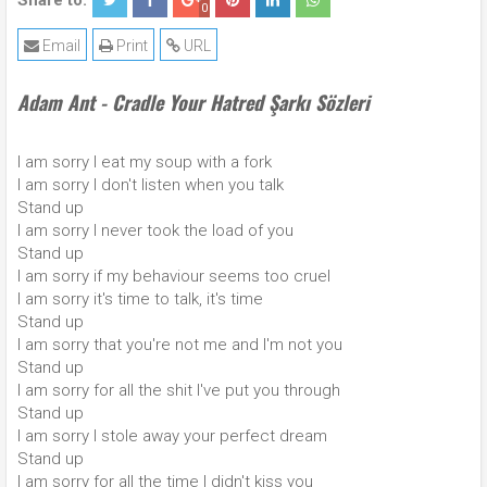
Share to:
0
Email
Print
URL
Adam Ant - Cradle Your Hatred Şarkı Sözleri
I am sorry I eat my soup with a fork
I am sorry I don't listen when you talk
Stand up
I am sorry I never took the load of you
Stand up
I am sorry if my behaviour seems too cruel
I am sorry it's time to talk, it's time
Stand up
I am sorry that you're not me and I'm not you
Stand up
I am sorry for all the shit I've put you through
Stand up
I am sorry I stole away your perfect dream
Stand up
I am sorry for all the time I didn't kiss you