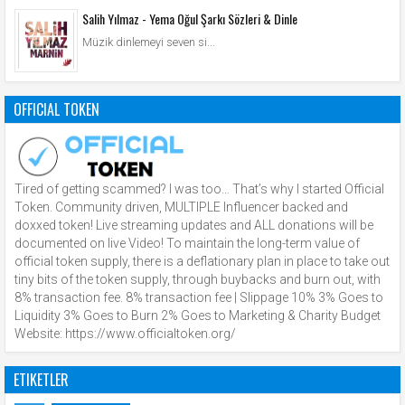
Salih Yılmaz - Yema Oğul Şarkı Sözleri & Dinle
Müzik dinlemeyi seven si...
OFFICIAL TOKEN
Tired of getting scammed? I was too… That’s why I started Official
Token. Community driven, MULTIPLE Influencer backed and
doxxed token! Live streaming updates and ALL donations will be
documented on live Video! To maintain the long-term value of
official token supply, there is a deflationary plan in place to take out
tiny bits of the token supply, through buybacks and burn out, with
8% transaction fee. 8% transaction fee | Slippage 10% 3% Goes to
Liquidity 3% Goes to Burn 2% Goes to Marketing & Charity Budget
Website: https://www.officialtoken.org/
ETIKETLER