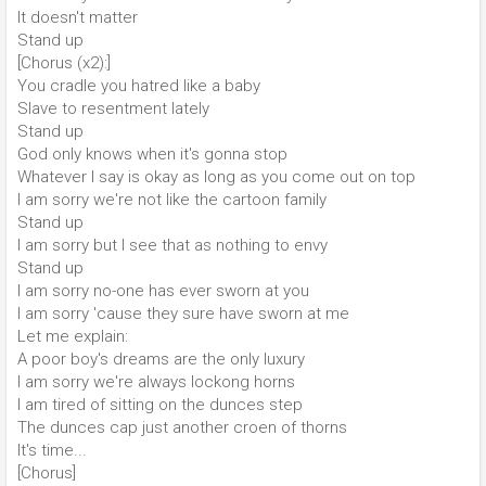
It doesn't matter
Stand up
[Chorus (x2):]
You cradle you hatred like a baby
Slave to resentment lately
Stand up
God only knows when it's gonna stop
Whatever I say is okay as long as you come out on top
I am sorry we're not like the cartoon family
Stand up
I am sorry but I see that as nothing to envy
Stand up
I am sorry no-one has ever sworn at you
I am sorry 'cause they sure have sworn at me
Let me explain:
A poor boy's dreams are the only luxury
I am sorry we're always lockong horns
I am tired of sitting on the dunces step
The dunces cap just another croen of thorns
It's time...
[Chorus]