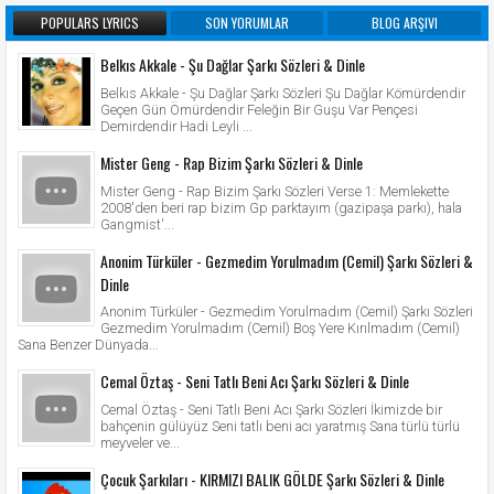
POPULARS LYRICS
SON YORUMLAR
BLOG ARŞIVI
Belkıs Akkale - Şu Dağlar Şarkı Sözleri & Dinle
Belkıs Akkale - Şu Dağlar Şarkı Sözleri Şu Dağlar Kömürdendir
Geçen Gün Ömürdendir Feleğin Bir Guşu Var Pençesi
Demirdendir Hadi Leyli ...
Mister Geng - Rap Bizim Şarkı Sözleri & Dinle
Mister Geng - Rap Bizim Şarkı Sözleri Verse 1: Memlekette
2008'den beri rap bizim Gp parktayım (gazipaşa parkı), hala
Gangmist'...
Anonim Türküler - Gezmedim Yorulmadım (Cemil) Şarkı Sözleri &
Dinle
Anonim Türküler - Gezmedim Yorulmadım (Cemil) Şarkı Sözleri
Gezmedim Yorulmadım (Cemil) Boş Yere Kırılmadım (Cemil)
Sana Benzer Dünyada...
Cemal Öztaş - Seni Tatlı Beni Acı Şarkı Sözleri & Dinle
Cemal Öztaş - Seni Tatlı Beni Acı Şarkı Sözleri İkimizde bir
bahçenin gülüyüz Seni tatlı beni acı yaratmış Sana türlü türlü
meyveler ve...
Çocuk Şarkıları - KIRMIZI BALIK GÖLDE Şarkı Sözleri & Dinle