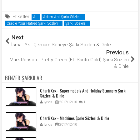
Etiketler:
A
Adam Ant Şarkı Sözleri
Cradle Your Hatred Şarkı Sözleri
Şarkı Sözleri
Next
İsmail Yk - Çıkmam Seneye Şarkı Sözleri & Dinle
Previous
Mark Ronson - Pretty Green (Ft. Santo Gold) Şarkı Sözleri
& Dinle
BENZER ŞARKILAR
Charli Xcx - Supermodels And Holiday Stunners Şarkı
Sözleri & Dinle
lyrics
2017/12/10
1
Charli Xcx - Machines Şarkı Sözleri & Dinle
lyrics
2017/12/10