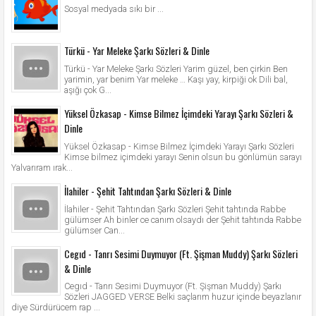
Sosyal medyada sıkı bir ...
Türkü - Yar Meleke Şarkı Sözleri & Dinle
Türkü - Yar Meleke Şarkı Sözleri Yarim güzel, ben çirkin Ben
yarimin, yar benim Yar meleke … Kaşı yay, kirpiği ok Dili bal,
aşığı çok G...
Yüksel Özkasap - Kimse Bilmez İçimdeki Yarayı Şarkı Sözleri &
Dinle
Yüksel Özkasap - Kimse Bilmez İçimdeki Yarayı Şarkı Sözleri
Kimse bilmez içimdeki yarayı Senin olsun bu gönlümün sarayı
Yalvarıram ırak...
İlahiler - Şehit Tahtından Şarkı Sözleri & Dinle
İlahiler - Şehit Tahtından Şarkı Sözleri Şehit tahtında Rabbe
gülümser Ah binler ce canım olsaydı der Şehit tahtında Rabbe
gülümser Can...
Cegıd - Tanrı Sesimi Duymuyor (Ft. Şişman Muddy) Şarkı Sözleri
& Dinle
Cegıd - Tanrı Sesimi Duymuyor (Ft. Şişman Muddy) Şarkı
Sözleri JAGGED VERSE Belki saçlarım huzur içinde beyazlanır
diye Sürdürücem rap ...