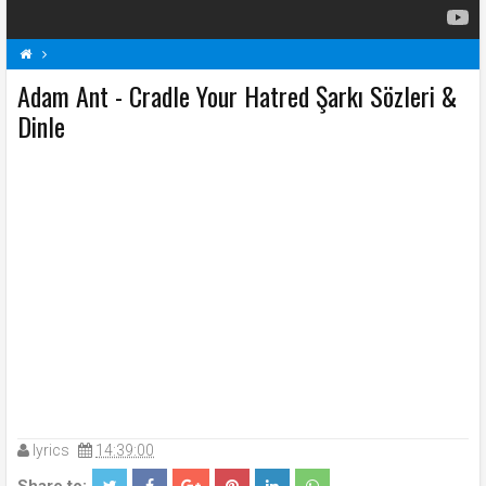
Adam Ant - Cradle Your Hatred Şarkı Sözleri &
A
Adam Ant Şarkı Sözleri
Cradle Your Hatred Şarkı Sözleri
Şarkı Sözleri
Dinle
lyrics
14:39:00