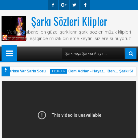
Şarkı Sözleri Klipler
Faceb
Googl
Twitte
Faceb
Ook
E-
R
Ook
Yerli ve yabancı en güzel şarkıların şarkı sözleri müzik klipleri
Plus
karaokeleri eşliğinde müzik dinleme keyfini sizlere sunuyoruz.
ir Şarkısı Var Şarkı Sözü
Cem Adrian - Hayat… Ben… Şarkı Sözü
11:34 AM
31
May
2025