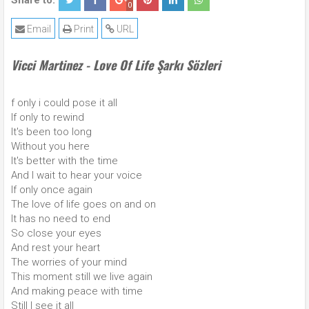
Share to:
0
Email
Print
URL
Vicci Martinez - Love Of Life Şarkı Sözleri
f only i could pose it all
If only to rewind
It's been too long
Without you here
It's better with the time
And I wait to hear your voice
If only once again
The love of life goes on and on
It has no need to end
So close your eyes
And rest your heart
The worries of your mind
This moment still we live again
And making peace with time
Still I see it all