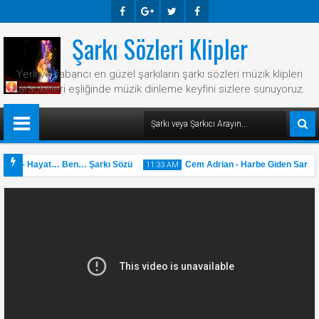
Şarkı Sözleri Klipler
Faceb
Googl
Twitte
Faceb
Ook
E-
R
Ook
Yerli ve yabancı en güzel şarkıların şarkı sözleri müzik klipleri
Plus
karaokeleri eşliğinde müzik dinleme keyfini sizlere sunuyoruz.
ian - Hayat… Ben… Şarkı Sözü
Cem Adrian - Harbe Giden Sarı Saç
11:33 AM
31
May
2025