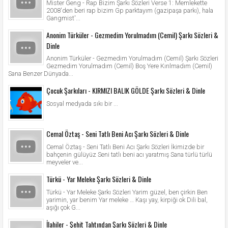
Mister Geng - Rap Bizim Şarkı Sözleri Verse 1: Memlekette
2008'den beri rap bizim Gp parktayım (gazipaşa parkı), hala
Gangmist'...
Anonim Türküler - Gezmedim Yorulmadım (Cemil) Şarkı Sözleri &
Dinle
Anonim Türküler - Gezmedim Yorulmadım (Cemil) Şarkı Sözleri
Gezmedim Yorulmadım (Cemil) Boş Yere Kırılmadım (Cemil)
Sana Benzer Dünyada...
Çocuk Şarkıları - KIRMIZI BALIK GÖLDE Şarkı Sözleri & Dinle
Sosyal medyada sıkı bir ...
Cemal Öztaş - Seni Tatlı Beni Acı Şarkı Sözleri & Dinle
Cemal Öztaş - Seni Tatlı Beni Acı Şarkı Sözleri İkimizde bir
bahçenin gülüyüz Seni tatlı beni acı yaratmış Sana türlü türlü
meyveler ve...
Türkü - Yar Meleke Şarkı Sözleri & Dinle
Türkü - Yar Meleke Şarkı Sözleri Yarim güzel, ben çirkin Ben
yarimin, yar benim Yar meleke … Kaşı yay, kirpiği ok Dili bal,
aşığı çok G...
İlahiler - Şehit Tahtından Şarkı Sözleri & Dinle