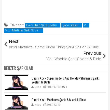
Etiketler:
Every Heart Şarkı Sözleri
Şarkı Sözleri
V
Vicci Martinez Şarkı Sözleri
Next
Vicci Martinez - Same Kinda Thing Şarkı Sözleri & Dinle
Previous
Vic - Wobble Şarkı Sözleri & Dinle
BENZER ŞARKILAR
Charli Xcx - Supermodels And Holiday Stunners Şarkı
Sözleri & Dinle
lyrics
2017/12/10
1
Charli Xcx - Machines Şarkı Sözleri & Dinle
lyrics
2017/12/10