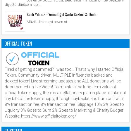
Sözleri JAGGED VERSE Belki saçlarım huzur içinde beyazlanır
diye Sürdürücem rap ...
Salih Yılmaz - Yema Oğul Şarkı Sözleri & Dinle
Müzik dinlemeyi seven si...
OFFICIAL TOKEN
Tired of getting scammed? I was too… That’s why I started Official
Token. Community driven, MULTIPLE Influencer backed and
doxxed token! Live streaming updates and ALL donations will be
documented on live Video! To maintain the long-term value of
official token supply, there is a deflationary plan in place to take out
tiny bits of the token supply, through buybacks and burn out, with
8% transaction fee. 8% transaction fee | Slippage 10% 3% Goes to
Liquidity 3% Goes to Burn 2% Goes to Marketing & Charity Budget
Website: https://www.officialtoken.org/