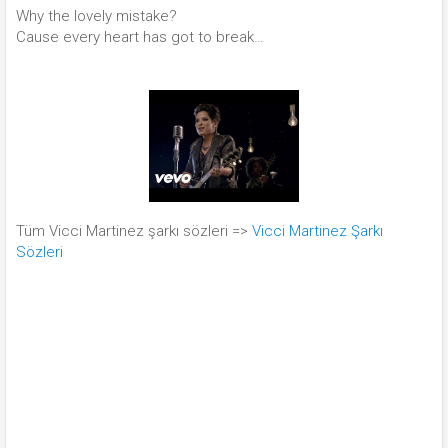
Why the lovely mistake?
Cause every heart has got to break…
Tüm Vicci Martinez şarkı sözleri =>
Vicci Martinez Şarkı
Sözleri