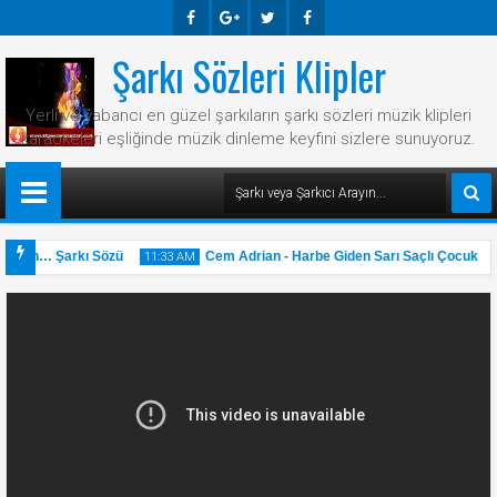
Şarkı Sözleri Klipler
Faceb
Googl
Twitte
Faceb
Ook
E-
R
Ook
Yerli ve yabancı en güzel şarkıların şarkı sözleri müzik klipleri
Plus
karaokeleri eşliğinde müzik dinleme keyfini sizlere sunuyoruz.
… Ben… Şarkı Sözü
Cem Adrian - Harbe Giden Sarı Saçlı Çocuk Şar
11:33 AM
31
May
2025