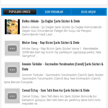
POPULARS LYRICS
SON YORUMLAR
BLOG ARŞIVI
Belkıs Akkale - Şu Dağlar Şarkı Sözleri & Dinle
Belkıs Akkale - Şu Dağlar Şarkı Sözleri Şu Dağlar Kömürdendir
Geçen Gün Ömürdendir Feleğin Bir Guşu Var Pençesi
Demirdendir Hadi Leyli ...
Mister Geng - Rap Bizim Şarkı Sözleri & Dinle
Mister Geng - Rap Bizim Şarkı Sözleri Verse 1: Memlekette
2008'den beri rap bizim Gp parktayım (gazipaşa parkı), hala
Gangmist'...
Anonim Türküler - Gezmedim Yorulmadım (Cemil) Şarkı Sözleri &
Dinle
Anonim Türküler - Gezmedim Yorulmadım (Cemil) Şarkı Sözleri
Gezmedim Yorulmadım (Cemil) Boş Yere Kırılmadım (Cemil)
Sana Benzer Dünyada...
Cemal Öztaş - Seni Tatlı Beni Acı Şarkı Sözleri & Dinle
Cemal Öztaş - Seni Tatlı Beni Acı Şarkı Sözleri İkimizde bir
bahçenin gülüyüz Seni tatlı beni acı yaratmış Sana türlü türlü
meyveler ve...