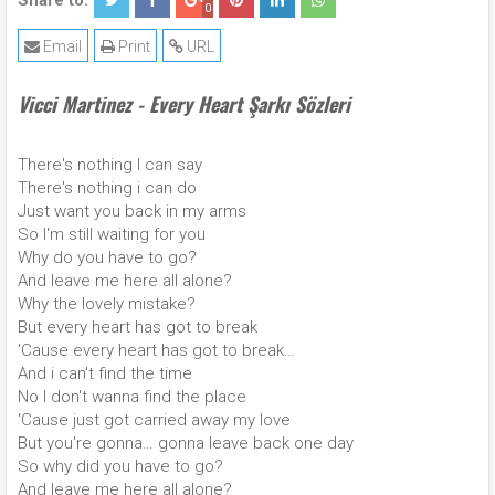
Share to:
0
Email
Print
URL
Vicci Martinez - Every Heart Şarkı Sözleri
There's nothing I can say
There's nothing i can do
Just want you back in my arms
So I'm still waiting for you
Why do you have to go?
And leave me here all alone?
Why the lovely mistake?
But every heart has got to break
'Cause every heart has got to break…
And i can't find the time
No I don't wanna find the place
'Cause just got carried away my love
But you're gonna… gonna leave back one day
So why did you have to go?
And leave me here all alone?