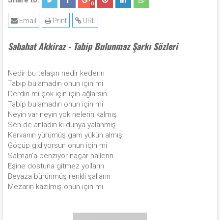
Share to:
0
Email
Print
URL
Sabahat Akkiraz - Tabip Bulunmaz Şarkı Sözleri
Nedir bu telaşın nedir kederin
Tabip bulamadın onun için mi
Derdin mi çok için için ağlarsın
Tabip bulamadın onun için mi
Neyin var neyin yok nelerin kalmış
Sen de anladın ki dünya yalanmış
Kervanın yürümüş gam yükün almış
Göçüp gidiyorsun onun için mi
Salman'a benziyor naçar hallerin
Eşine dostuna gitmez yolların
Beyaza bürünmüş renkli şalların
Mezarın kazılmış onun için mi