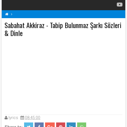
Sabahat Akkiraz - Tabip Bulunmaz Şarkı Sözleri
S
Sabahat Akkiraz Şarkı Sözleri
Şarkı Sözleri
Tabip Bulunmaz Şarkı Sözleri
& Dinle
lyrics
08:45:00