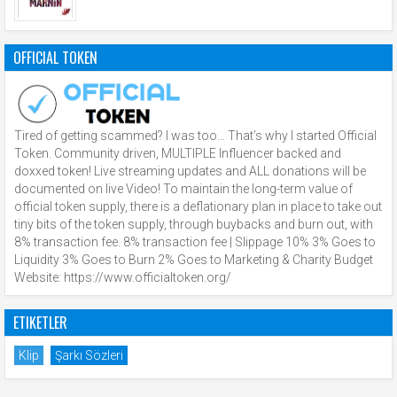
OFFICIAL TOKEN
Tired of getting scammed? I was too… That’s why I started Official
Token. Community driven, MULTIPLE Influencer backed and
doxxed token! Live streaming updates and ALL donations will be
documented on live Video! To maintain the long-term value of
official token supply, there is a deflationary plan in place to take out
tiny bits of the token supply, through buybacks and burn out, with
8% transaction fee. 8% transaction fee | Slippage 10% 3% Goes to
Liquidity 3% Goes to Burn 2% Goes to Marketing & Charity Budget
Website: https://www.officialtoken.org/
ETIKETLER
Klip
Şarkı Sözleri