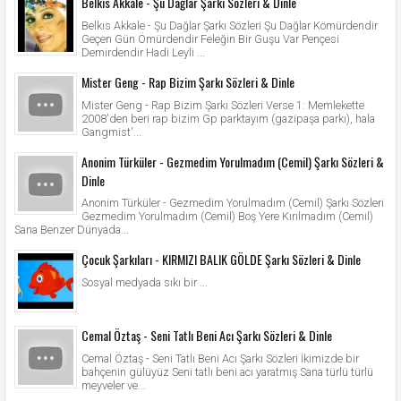
Belkıs Akkale - Şu Dağlar Şarkı Sözleri & Dinle
Belkıs Akkale - Şu Dağlar Şarkı Sözleri Şu Dağlar Kömürdendir
Geçen Gün Ömürdendir Feleğin Bir Guşu Var Pençesi
Demirdendir Hadi Leyli ...
Mister Geng - Rap Bizim Şarkı Sözleri & Dinle
Mister Geng - Rap Bizim Şarkı Sözleri Verse 1: Memlekette
2008'den beri rap bizim Gp parktayım (gazipaşa parkı), hala
Gangmist'...
Anonim Türküler - Gezmedim Yorulmadım (Cemil) Şarkı Sözleri &
Dinle
Anonim Türküler - Gezmedim Yorulmadım (Cemil) Şarkı Sözleri
Gezmedim Yorulmadım (Cemil) Boş Yere Kırılmadım (Cemil)
Sana Benzer Dünyada...
Çocuk Şarkıları - KIRMIZI BALIK GÖLDE Şarkı Sözleri & Dinle
Sosyal medyada sıkı bir ...
Cemal Öztaş - Seni Tatlı Beni Acı Şarkı Sözleri & Dinle
Cemal Öztaş - Seni Tatlı Beni Acı Şarkı Sözleri İkimizde bir
bahçenin gülüyüz Seni tatlı beni acı yaratmış Sana türlü türlü
meyveler ve...