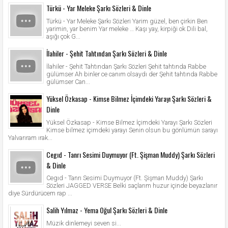
Türkü - Yar Meleke Şarkı Sözleri & Dinle
Türkü - Yar Meleke Şarkı Sözleri Yarim güzel, ben çirkin Ben
yarimin, yar benim Yar meleke … Kaşı yay, kirpiği ok Dili bal,
aşığı çok G...
İlahiler - Şehit Tahtından Şarkı Sözleri & Dinle
İlahiler - Şehit Tahtından Şarkı Sözleri Şehit tahtında Rabbe
gülümser Ah binler ce canım olsaydı der Şehit tahtında Rabbe
gülümser Can...
Yüksel Özkasap - Kimse Bilmez İçimdeki Yarayı Şarkı Sözleri &
Dinle
Yüksel Özkasap - Kimse Bilmez İçimdeki Yarayı Şarkı Sözleri
Kimse bilmez içimdeki yarayı Senin olsun bu gönlümün sarayı
Yalvarıram ırak...
Cegıd - Tanrı Sesimi Duymuyor (Ft. Şişman Muddy) Şarkı Sözleri
& Dinle
Cegıd - Tanrı Sesimi Duymuyor (Ft. Şişman Muddy) Şarkı
Sözleri JAGGED VERSE Belki saçlarım huzur içinde beyazlanır
diye Sürdürücem rap ...
Salih Yılmaz - Yema Oğul Şarkı Sözleri & Dinle
Müzik dinlemeyi seven si...