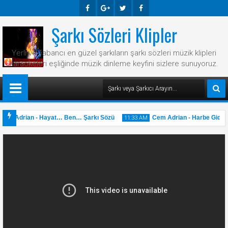
Şarkı Sözleri Klipler
Faceb
Googl
Twitte
Faceb
Ook
E-
R
Ook
Yerli ve yabancı en güzel şarkıların şarkı sözleri müzik klipleri
Plus
karaokeleri eşliğinde müzik dinleme keyfini sizlere sunuyoruz.
em Adrian - Hayat… Ben… Şarkı Sözü
Cem Adrian - Harbe Giden S
11:33 AM
31
May
2025