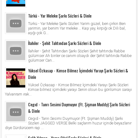
Türkü - Yar Meleke Şarkı Sözleri & Dinle
Türkü - Yar Meleke Şarkı Sözleri Yarim güzel, ben çirkin Ben
yarimin, yar benim Yar meleke … Kaşı yay, kirpiği ok Dili bal,
aşığı çok G...
İlahiler - Şehit Tahtından Şarkı Sözleri & Dinle
İlahiler - Şehit Tahtından Şarkı Sözleri Şehit tahtında Rabbe
gülümser Ah binler ce canım olsaydı der Şehit tahtında Rabbe
gülümser Can...
Yüksel Özkasap - Kimse Bilmez İçimdeki Yarayı Şarkı Sözleri &
Dinle
Yüksel Özkasap - Kimse Bilmez İçimdeki Yarayı Şarkı Sözleri
Kimse bilmez içimdeki yarayı Senin olsun bu gönlümün sarayı
Yalvarıram ırak...
Cegıd - Tanrı Sesimi Duymuyor (Ft. Şişman Muddy) Şarkı Sözleri
& Dinle
Cegıd - Tanrı Sesimi Duymuyor (Ft. Şişman Muddy) Şarkı
Sözleri JAGGED VERSE Belki saçlarım huzur içinde beyazlanır
diye Sürdürücem rap ...
Salih Yılmaz - Yema Oğul Şarkı Sözleri & Dinle