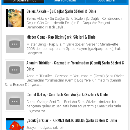
Belkıs Akkale - Şu Dağlar Şarkı Sözleri & Dinle
Belkıs Akkale - Şu Dağlar Şarkı Sözleri Şu Dağlar Kömürdendir
Geçen Gün Ömürdendir Feleğin Bir Guşu Var Pençesi
Demirdendir Hadi Leyli ...
Mister Geng - Rap Bizim Şarkı Sözleri & Dinle
Mister Geng - Rap Bizim Şarkı Sözleri Verse 1: Memlekette
2008'den beri rap bizim Gp parktayım (gazipaşa parkı), hala
Gangmist'...
Anonim Türküler - Gezmedim Yorulmadım (Cemil) Şarkı Sözleri &
Dinle
Anonim Türküler - Gezmedim Yorulmadım (Cemil) Şarkı Sözleri
Gezmedim Yorulmadım (Cemil) Boş Yere Kırılmadım (Cemil)
Sana Benzer Dünyada...
Cemal Öztaş - Seni Tatlı Beni Acı Şarkı Sözleri & Dinle
Cemal Öztaş - Seni Tatlı Beni Acı Şarkı Sözleri İkimizde bir
bahçenin gülüyüz Seni tatlı beni acı yaratmış Sana türlü türlü
meyveler ve...
Çocuk Şarkıları - KIRMIZI BALIK GÖLDE Şarkı Sözleri & Dinle
Sosyal medyada sıkı bir ...