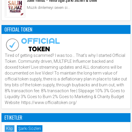
Müzik dinlemeyi seven si...
OFFICIAL TOKEN
Tired of getting scammed? I was too… That’s why I started Official
Token. Community driven, MULTIPLE Influencer backed and
doxxed token! Live streaming updates and ALL donations will be
documented on live Video! To maintain the long-term value of
official token supply, there is a deflationary plan in place to take out
tiny bits of the token supply, through buybacks and burn out, with
8% transaction fee. 8% transaction fee | Slippage 10% 3% Goes to
Liquidity 3% Goes to Burn 2% Goes to Marketing & Charity Budget
Website: https://www.officialtoken.org/
ETIKETLER
Klip
Şarkı Sözleri