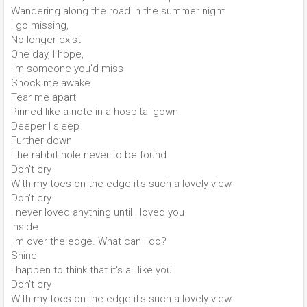
Wandering along the road in the summer night
I go missing,
No longer exist
One day, I hope,
I'm someone you'd miss
Shock me awake
Tear me apart
Pinned like a note in a hospital gown
Deeper I sleep
Further down
The rabbit hole never to be found
Don't cry
With my toes on the edge it's such a lovely view
Don't cry
I never loved anything until I loved you
Inside
I'm over the edge. What can I do?
Shine
I happen to think that it's all like you
Don't cry
With my toes on the edge it's such a lovely view