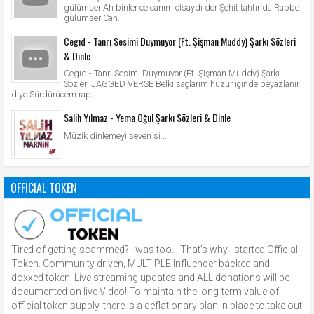
gülümser Ah binler ce canım olsaydı der Şehit tahtında Rabbe
gülümser Can...
Cegıd - Tanrı Sesimi Duymuyor (Ft. Şişman Muddy) Şarkı Sözleri
& Dinle
Cegıd - Tanrı Sesimi Duymuyor (Ft. Şişman Muddy) Şarkı
Sözleri JAGGED VERSE Belki saçlarım huzur içinde beyazlanır
diye Sürdürücem rap ...
Salih Yılmaz - Yema Oğul Şarkı Sözleri & Dinle
Müzik dinlemeyi seven si...
OFFICIAL TOKEN
Tired of getting scammed? I was too… That’s why I started Official
Token. Community driven, MULTIPLE Influencer backed and
doxxed token! Live streaming updates and ALL donations will be
documented on live Video! To maintain the long-term value of
official token supply, there is a deflationary plan in place to take out