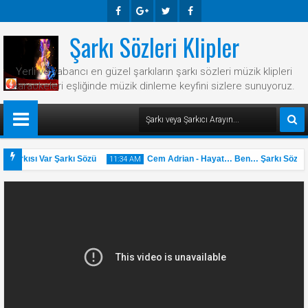
Şarkı Sözleri Klipler
Faceb
Googl
Twitte
Faceb
Ook
E-
R
Ook
Yerli ve yabancı en güzel şarkıların şarkı sözleri müzik klipleri
Plus
karaokeleri eşliğinde müzik dinleme keyfini sizlere sunuyoruz.
 Şarkısı Var Şarkı Sözü
Cem Adrian - Hayat… Ben… Şarkı Sözü
11:34 AM
31
May
2025