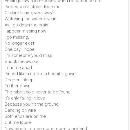
Feelings raw and exposed when I'm out of control
Pieces were stolen from me
Or dare I say, given away?
Watching the water give in
As I go down the drain
I appear missing now
I go missing,
No longer exist
One day, I hope,
I'm someone you'd miss
Shock me awake
Tear me apart
Pinned like a note in a hospital gown
Deeper I sleep
Further down
The rabbit hole never to be found
It's only falling in love
Because you hit the ground
Dancing on wire
Both ends are on fire
Cut me loose
Nowhere to run, no more room to pretend