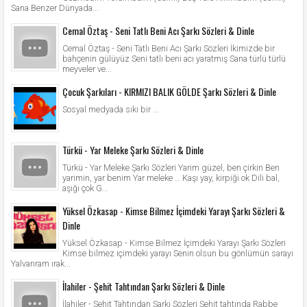
Sana Benzer Dünyada...
Cemal Öztaş - Seni Tatlı Beni Acı Şarkı Sözleri & Dinle
Cemal Öztaş - Seni Tatlı Beni Acı Şarkı Sözleri İkimizde bir
bahçenin gülüyüz Seni tatlı beni acı yaratmış Sana türlü türlü
meyveler ve...
Çocuk Şarkıları - KIRMIZI BALIK GÖLDE Şarkı Sözleri & Dinle
Sosyal medyada sıkı bir ...
Türkü - Yar Meleke Şarkı Sözleri & Dinle
Türkü - Yar Meleke Şarkı Sözleri Yarim güzel, ben çirkin Ben
yarimin, yar benim Yar meleke … Kaşı yay, kirpiği ok Dili bal,
aşığı çok G...
Yüksel Özkasap - Kimse Bilmez İçimdeki Yarayı Şarkı Sözleri &
Dinle
Yüksel Özkasap - Kimse Bilmez İçimdeki Yarayı Şarkı Sözleri
Kimse bilmez içimdeki yarayı Senin olsun bu gönlümün sarayı
Yalvarıram ırak...
İlahiler - Şehit Tahtından Şarkı Sözleri & Dinle
İlahiler - Şehit Tahtından Şarkı Sözleri Şehit tahtında Rabbe