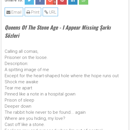
Share to:
0
Email
Print
URL
Queens Of The Stone Age - I Appear Missing Şarkı
Sözleri
Calling all comas,
Prisoner on the loose.
Description:
A spitting image of me
Except for the heart-shaped hole where the hope runs out
Shock me awake
Tear me apart
Pinned like a note in a hospital gown
Prison of sleep
Deeper down
The rabbit hole never to be found... again
Where are you hiding, my love?
Cast off like a stone.