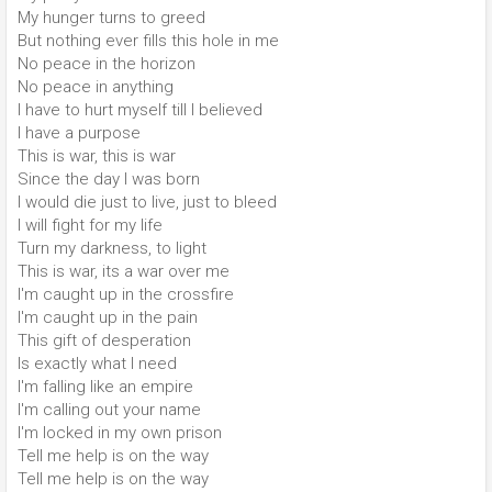
My hunger turns to greed
But nothing ever fills this hole in me
No peace in the horizon
No peace in anything
I have to hurt myself till I believed
I have a purpose
This is war, this is war
Since the day I was born
I would die just to live, just to bleed
I will fight for my life
Turn my darkness, to light
This is war, its a war over me
I'm caught up in the crossfire
I'm caught up in the pain
This gift of desperation
Is exactly what I need
I'm falling like an empire
I'm calling out your name
I'm locked in my own prison
Tell me help is on the way
Tell me help is on the way