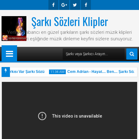
Şarkı Sözleri Klipler
Faceb
Googl
Twitte
Faceb
Ook
E-
R
Ook
Yerli ve yabancı en güzel şarkıların şarkı sözleri müzik klipleri
Plus
karaokeleri eşliğinde müzik dinleme keyfini sizlere sunuyoruz.
 Şarkısı Var Şarkı Sözü
Cem Adrian - Hayat… Ben… Şarkı Sözü
11:34 AM
31
May
2025