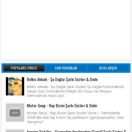
POPULARS LYRICS
SON YORUMLAR
BLOG ARŞIVI
Belkıs Akkale - Şu Dağlar Şarkı Sözleri & Dinle
Belkıs Akkale - Şu Dağlar Şarkı Sözleri Şu Dağlar Kömürdendir
Geçen Gün Ömürdendir Feleğin Bir Guşu Var Pençesi
Demirdendir Hadi Leyli ...
Mister Geng - Rap Bizim Şarkı Sözleri & Dinle
Mister Geng - Rap Bizim Şarkı Sözleri Verse 1: Memlekette
2008'den beri rap bizim Gp parktayım (gazipaşa parkı), hala
Gangmist'...
Anonim Türküler - Gezmedim Yorulmadım (Cemil) Şarkı Sözleri &