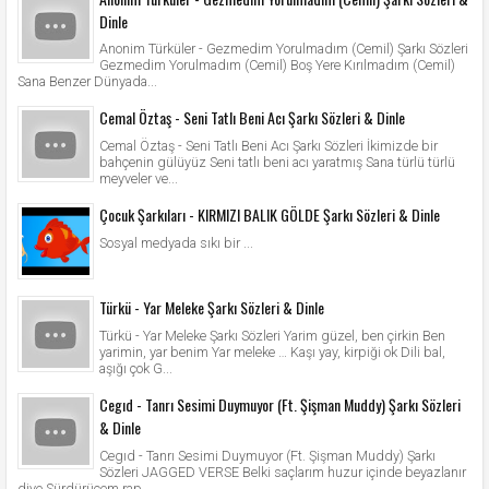
Dinle
Anonim Türküler - Gezmedim Yorulmadım (Cemil) Şarkı Sözleri
Gezmedim Yorulmadım (Cemil) Boş Yere Kırılmadım (Cemil)
Sana Benzer Dünyada...
Cemal Öztaş - Seni Tatlı Beni Acı Şarkı Sözleri & Dinle
Cemal Öztaş - Seni Tatlı Beni Acı Şarkı Sözleri İkimizde bir
bahçenin gülüyüz Seni tatlı beni acı yaratmış Sana türlü türlü
meyveler ve...
Çocuk Şarkıları - KIRMIZI BALIK GÖLDE Şarkı Sözleri & Dinle
Sosyal medyada sıkı bir ...
Türkü - Yar Meleke Şarkı Sözleri & Dinle
Türkü - Yar Meleke Şarkı Sözleri Yarim güzel, ben çirkin Ben
yarimin, yar benim Yar meleke … Kaşı yay, kirpiği ok Dili bal,
aşığı çok G...
Cegıd - Tanrı Sesimi Duymuyor (Ft. Şişman Muddy) Şarkı Sözleri
& Dinle
Cegıd - Tanrı Sesimi Duymuyor (Ft. Şişman Muddy) Şarkı
Sözleri JAGGED VERSE Belki saçlarım huzur içinde beyazlanır
diye Sürdürücem rap ...