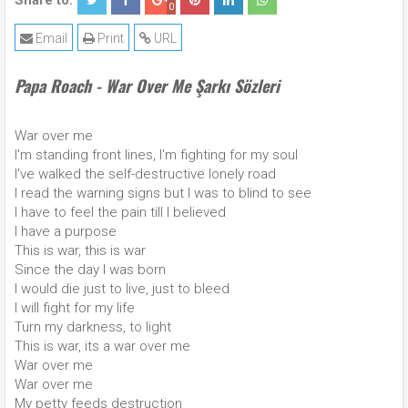
Share to:
0
Email
Print
URL
Papa Roach - War Over Me Şarkı Sözleri
War over me
I'm standing front lines, I'm fighting for my soul
I've walked the self-destructive lonely road
I read the warning signs but I was to blind to see
I have to feel the pain till I believed
I have a purpose
This is war, this is war
Since the day I was born
I would die just to live, just to bleed
I will fight for my life
Turn my darkness, to light
This is war, its a war over me
War over me
War over me
My petty feeds destruction