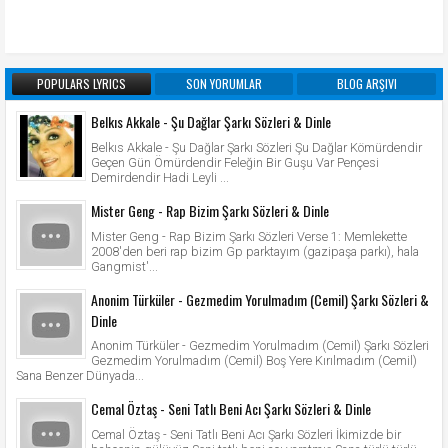
POPULARS LYRICS
SON YORUMLAR
BLOG ARŞIVI
Belkıs Akkale - Şu Dağlar Şarkı Sözleri & Dinle
Belkıs Akkale - Şu Dağlar Şarkı Sözleri Şu Dağlar Kömürdendir
Geçen Gün Ömürdendir Feleğin Bir Guşu Var Pençesi
Demirdendir Hadi Leyli ...
Mister Geng - Rap Bizim Şarkı Sözleri & Dinle
Mister Geng - Rap Bizim Şarkı Sözleri Verse 1: Memlekette
2008'den beri rap bizim Gp parktayım (gazipaşa parkı), hala
Gangmist'...
Anonim Türküler - Gezmedim Yorulmadım (Cemil) Şarkı Sözleri &
Dinle
Anonim Türküler - Gezmedim Yorulmadım (Cemil) Şarkı Sözleri
Gezmedim Yorulmadım (Cemil) Boş Yere Kırılmadım (Cemil)
Sana Benzer Dünyada...
Cemal Öztaş - Seni Tatlı Beni Acı Şarkı Sözleri & Dinle
Cemal Öztaş - Seni Tatlı Beni Acı Şarkı Sözleri İkimizde bir