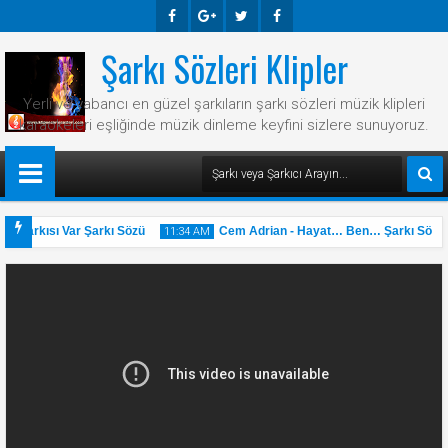
Şarkı Sözleri Klipler
Faceb
Googl
Twitte
Faceb
Ook
E-
R
Ook
Yerli ve yabancı en güzel şarkıların şarkı sözleri müzik klipleri
Plus
karaokeleri eşliğinde müzik dinleme keyfini sizlere sunuyoruz.
r Şarkısı Var Şarkı Sözü
Cem Adrian - Hayat… Ben… Şarkı Sözü
11:34 AM
31
May
2025