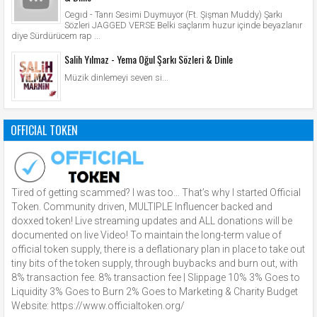
Cegıd - Tanrı Sesimi Duymuyor (Ft. Şişman Muddy) Şarkı
Sözleri JAGGED VERSE Belki saçlarım huzur içinde beyazlanır
diye Sürdürücem rap ...
Salih Yılmaz - Yema Oğul Şarkı Sözleri & Dinle
Müzik dinlemeyi seven si...
OFFICIAL TOKEN
Tired of getting scammed? I was too… That’s why I started Official
Token. Community driven, MULTIPLE Influencer backed and
doxxed token! Live streaming updates and ALL donations will be
documented on live Video! To maintain the long-term value of
official token supply, there is a deflationary plan in place to take out
tiny bits of the token supply, through buybacks and burn out, with
8% transaction fee. 8% transaction fee | Slippage 10% 3% Goes to
Liquidity 3% Goes to Burn 2% Goes to Marketing & Charity Budget
Website: https://www.officialtoken.org/