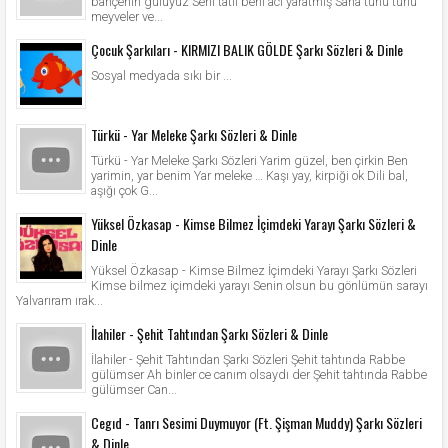
bahçenin gülüyüz Seni tatlı beni acı yaratmış Sana türlü türlü
meyveler ve...
Çocuk Şarkıları - KIRMIZI BALIK GÖLDE Şarkı Sözleri & Dinle
Sosyal medyada sıkı bir ...
Türkü - Yar Meleke Şarkı Sözleri & Dinle
Türkü - Yar Meleke Şarkı Sözleri Yarim güzel, ben çirkin Ben
yarimin, yar benim Yar meleke … Kaşı yay, kirpiği ok Dili bal,
aşığı çok G...
Yüksel Özkasap - Kimse Bilmez İçimdeki Yarayı Şarkı Sözleri &
Dinle
Yüksel Özkasap - Kimse Bilmez İçimdeki Yarayı Şarkı Sözleri
Kimse bilmez içimdeki yarayı Senin olsun bu gönlümün sarayı
Yalvarıram ırak...
İlahiler - Şehit Tahtından Şarkı Sözleri & Dinle
İlahiler - Şehit Tahtından Şarkı Sözleri Şehit tahtında Rabbe
gülümser Ah binler ce canım olsaydı der Şehit tahtında Rabbe
gülümser Can...
Cegıd - Tanrı Sesimi Duymuyor (Ft. Şişman Muddy) Şarkı Sözleri
& Dinle