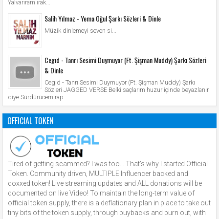
Yalvarıram ırak...
Salih Yılmaz - Yema Oğul Şarkı Sözleri & Dinle
Müzik dinlemeyi seven si...
Cegıd - Tanrı Sesimi Duymuyor (Ft. Şişman Muddy) Şarkı Sözleri
& Dinle
Cegıd - Tanrı Sesimi Duymuyor (Ft. Şişman Muddy) Şarkı
Sözleri JAGGED VERSE Belki saçlarım huzur içinde beyazlanır
diye Sürdürücem rap ...
OFFICIAL TOKEN
Tired of getting scammed? I was too… That’s why I started Official
Token. Community driven, MULTIPLE Influencer backed and
doxxed token! Live streaming updates and ALL donations will be
documented on live Video! To maintain the long-term value of
official token supply, there is a deflationary plan in place to take out
tiny bits of the token supply, through buybacks and burn out, with