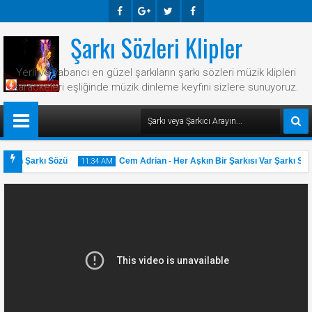
Şarkı Sözleri Klipler
Faceb
Googl
Twitte
Faceb
Ook
E-
R
Ook
Yerli ve yabancı en güzel şarkıların şarkı sözleri müzik klipleri
Plus
karaokeleri eşliğinde müzik dinleme keyfini sizlere sunuyoruz.
azen Şarkı Sözü
Cem Adrian - Her Aşkın Bir Şarkısı Var Şarkı Sözü
11:34 AM
31
May
2025