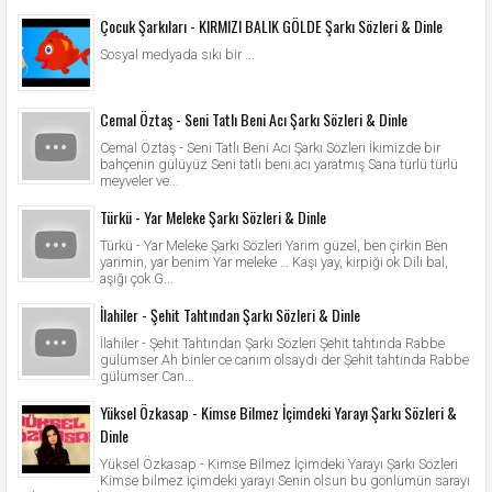
Çocuk Şarkıları - KIRMIZI BALIK GÖLDE Şarkı Sözleri & Dinle
Sosyal medyada sıkı bir ...
Cemal Öztaş - Seni Tatlı Beni Acı Şarkı Sözleri & Dinle
Cemal Öztaş - Seni Tatlı Beni Acı Şarkı Sözleri İkimizde bir
bahçenin gülüyüz Seni tatlı beni acı yaratmış Sana türlü türlü
meyveler ve...
Türkü - Yar Meleke Şarkı Sözleri & Dinle
Türkü - Yar Meleke Şarkı Sözleri Yarim güzel, ben çirkin Ben
yarimin, yar benim Yar meleke … Kaşı yay, kirpiği ok Dili bal,
aşığı çok G...
İlahiler - Şehit Tahtından Şarkı Sözleri & Dinle
İlahiler - Şehit Tahtından Şarkı Sözleri Şehit tahtında Rabbe
gülümser Ah binler ce canım olsaydı der Şehit tahtında Rabbe
gülümser Can...
Yüksel Özkasap - Kimse Bilmez İçimdeki Yarayı Şarkı Sözleri &
Dinle
Yüksel Özkasap - Kimse Bilmez İçimdeki Yarayı Şarkı Sözleri
Kimse bilmez içimdeki yarayı Senin olsun bu gönlümün sarayı