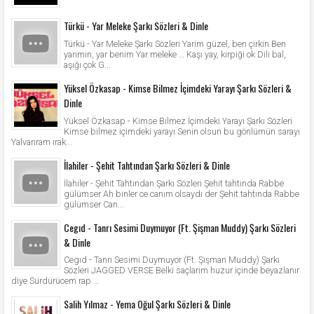
Türkü - Yar Meleke Şarkı Sözleri & Dinle
Türkü - Yar Meleke Şarkı Sözleri Yarim güzel, ben çirkin Ben
yarimin, yar benim Yar meleke … Kaşı yay, kirpiği ok Dili bal,
aşığı çok G...
Yüksel Özkasap - Kimse Bilmez İçimdeki Yarayı Şarkı Sözleri &
Dinle
Yüksel Özkasap - Kimse Bilmez İçimdeki Yarayı Şarkı Sözleri
Kimse bilmez içimdeki yarayı Senin olsun bu gönlümün sarayı
Yalvarıram ırak...
İlahiler - Şehit Tahtından Şarkı Sözleri & Dinle
İlahiler - Şehit Tahtından Şarkı Sözleri Şehit tahtında Rabbe
gülümser Ah binler ce canım olsaydı der Şehit tahtında Rabbe
gülümser Can...
Cegıd - Tanrı Sesimi Duymuyor (Ft. Şişman Muddy) Şarkı Sözleri
& Dinle
Cegıd - Tanrı Sesimi Duymuyor (Ft. Şişman Muddy) Şarkı
Sözleri JAGGED VERSE Belki saçlarım huzur içinde beyazlanır
diye Sürdürücem rap ...
Salih Yılmaz - Yema Oğul Şarkı Sözleri & Dinle