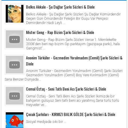
Belkıs Akkale - Şu Dağlar Şarkı Sözleri & Dinle
Belkıs Akkale - Şu Dağlar Şarkı Sözleri Şu Dağlar Kömürdendir
Geçen Gün Ömürdendir Feleğin Bir Guşu Var Pençesi
Demirdendir Hadi Leyli ...
Mister Geng - Rap Bizim Şarkı Sözleri & Dinle
Mister Geng - Rap Bizim Şarkı Sözleri Verse 1: Memlekette
2008'den beri rap bizim Gp parktayım (gazipaşa parkı), hala
Gangmist'...
Anonim Türküler - Gezmedim Yorulmadım (Cemil) Şarkı Sözleri &
Dinle
Anonim Türküler - Gezmedim Yorulmadım (Cemil) Şarkı Sözleri
Gezmedim Yorulmadım (Cemil) Boş Yere Kırılmadım (Cemil)
Sana Benzer Dünyada...
Cemal Öztaş - Seni Tatlı Beni Acı Şarkı Sözleri & Dinle
Cemal Öztaş - Seni Tatlı Beni Acı Şarkı Sözleri İkimizde bir
bahçenin gülüyüz Seni tatlı beni acı yaratmış Sana türlü türlü
meyveler ve...
Çocuk Şarkıları - KIRMIZI BALIK GÖLDE Şarkı Sözleri & Dinle
Sosyal medyada sıkı bir ...