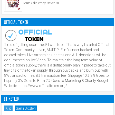
Müzik dinlemeyi seven si...
OFFICIAL TOKEN
Tired of getting scammed? I was too… That’s why I started Official
Token. Community driven, MULTIPLE Influencer backed and
doxxed token! Live streaming updates and ALL donations will be
documented on live Video! To maintain the long-term value of
official token supply, there is a deflationary plan in place to take out
tiny bits of the token supply, through buybacks and burn out, with
8% transaction fee. 8% transaction fee | Slippage 10% 3% Goes to
Liquidity 3% Goes to Burn 2% Goes to Marketing & Charity Budget
Website: https://www.officialtoken.org/
ETIKETLER
Klip
Şarkı Sözleri