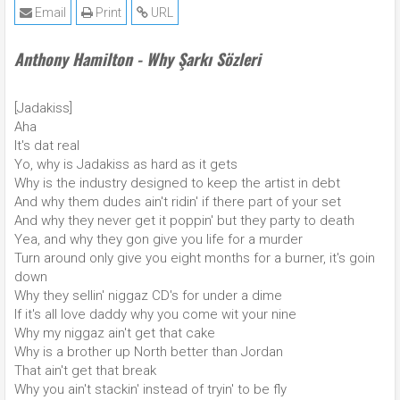
Email
Print
URL
Anthony Hamilton - Why Şarkı Sözleri
[Jadakiss]
Aha
It's dat real
Yo, why is Jadakiss as hard as it gets
Why is the industry designed to keep the artist in debt
And why them dudes ain't ridin' if there part of your set
And why they never get it poppin' but they party to death
Yea, and why they gon give you life for a murder
Turn around only give you eight months for a burner, it's goin
down
Why they sellin' niggaz CD's for under a dime
If it's all love daddy why you come wit your nine
Why my niggaz ain't get that cake
Why is a brother up North better than Jordan
That ain't get that break
Why you ain't stackin' instead of tryin' to be fly