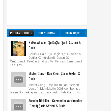
POPULARS LYRICS
SON YORUMLAR
BLOG ARŞIVI
Belkıs Akkale - Şu Dağlar Şarkı Sözleri &
Dinle
Belkıs Akkale - Şu Dağlar Şarkı Sözleri Şu
Dağlar Kömürdendir Geçen Gün
Ömürdendir Feleğin Bir Guşu Var Pençesi Demirdendir
Hadi Leyli ...
Mister Geng - Rap Bizim Şarkı Sözleri &
Dinle
Mister Geng - Rap Bizim Şarkı Sözleri
Verse 1: Memlekette 2008'den beri rap
bizim Gp parktayım (gazipaşa parkı), hala Gangmist'...
Anonim Türküler - Gezmedim Yorulmadım
(Cemil) Şarkı Sözleri & Dinle