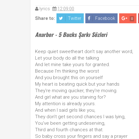
lyrics
12:09:00
Share to:
Twitter
Facebook
0
Anarbor - 5 Bucks Şarkı Sözleri
Keep quiet sweetheart don't say another word,
Let your body do all the talking
And let mine take yours for granted.
Because I'm thinking the worst
And you brought this on yourself
My heart is beating quick but your hands
They're moving quicker, they're moving.
And girl what are you starving for?
My attention is already yours.
And when I said girls like you,
They don't get second chances I was lying,
You've been getting undeserving,
Third and fourth chances at that.
So baby cross your fingers and say a prayer