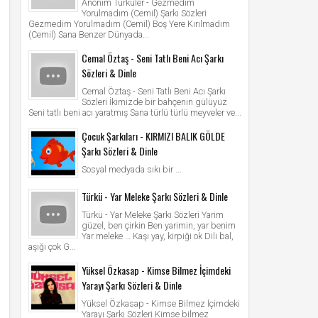
Anonim Türküler - Gezmedim
Yorulmadım (Cemil) Şarkı Sözleri
Gezmedim Yorulmadım (Cemil) Boş Yere Kırılmadım
(Cemil) Sana Benzer Dünyada...
Cemal Öztaş - Seni Tatlı Beni Acı Şarkı
Sözleri & Dinle
Cemal Öztaş - Seni Tatlı Beni Acı Şarkı
Sözleri İkimizde bir bahçenin gülüyüz
Seni tatlı beni acı yaratmış Sana türlü türlü meyveler ve...
Çocuk Şarkıları - KIRMIZI BALIK GÖLDE
Şarkı Sözleri & Dinle
Sosyal medyada sıkı bir ...
Türkü - Yar Meleke Şarkı Sözleri & Dinle
Türkü - Yar Meleke Şarkı Sözleri Yarim
güzel, ben çirkin Ben yarimin, yar benim
Yar meleke … Kaşı yay, kirpiği ok Dili bal,
aşığı çok G...
Yüksel Özkasap - Kimse Bilmez İçimdeki
Yarayı Şarkı Sözleri & Dinle
Yüksel Özkasap - Kimse Bilmez İçimdeki
Yarayı Şarkı Sözleri Kimse bilmez