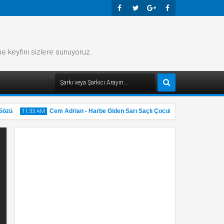
Faceb
Twitte
Googl
Faceb
Ook
R
E-
Ook
me keyfini sizlere sunuyoruz.
Plus
zü
Cem Adrian - Harbe Giden Sarı Saçlı Çocuk Şarkı Sözü
11:33 AM
11:32 
31
31
May
2025