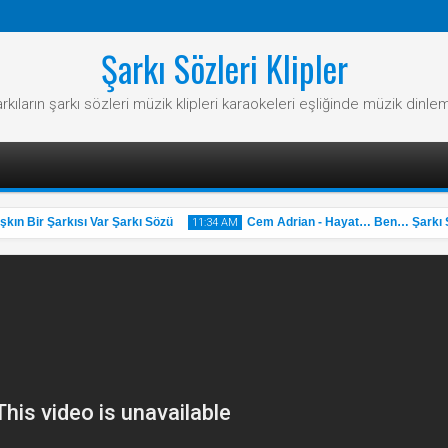
Şarkı Sözleri Klipler
rkıların şarkı sözleri müzik klipleri karaokeleri eşliğinde müzik dinle
n Bir Şarkısı Var Şarkı Sözü
Cem Adrian - Hayat… Ben… Şarkı Sö
11:34 AM
31
May
2025