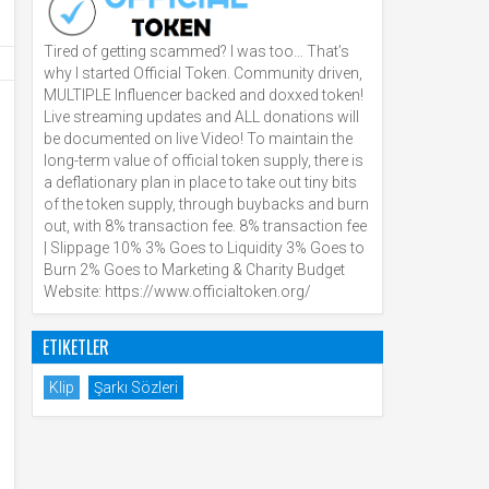
Tired of getting scammed? I was too… That’s
why I started Official Token. Community driven,
MULTIPLE Influencer backed and doxxed token!
Live streaming updates and ALL donations will
be documented on live Video! To maintain the
long-term value of official token supply, there is
a deflationary plan in place to take out tiny bits
of the token supply, through buybacks and burn
out, with 8% transaction fee. 8% transaction fee
| Slippage 10% 3% Goes to Liquidity 3% Goes to
Burn 2% Goes to Marketing & Charity Budget
Website: https://www.officialtoken.org/
ETIKETLER
Klip
Şarkı Sözleri