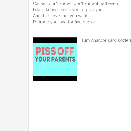
Cause I don't know, I don't know if he'll even,
I don't know if he'll even forgive you.
And if it's love that you want,
I'd trade you love for five bucks
Tüm Anarbor şarkı sözler