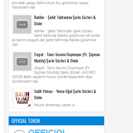
içimdeki yarayı Senin olsun bu gönlümün sarayı
Yalvarıram ırak...
İlahiler - Şehit Tahtından Şarkı Sözleri &
Dinle
İlahiler - Şehit Tahtından Şarkı Sözleri
Şehit tahtında Rabbe gülümser Ah binler
ce canım olsaydı der Şehit tahtında Rabbe gülümser
Can...
Cegıd - Tanrı Sesimi Duymuyor (Ft. Şişman
Muddy) Şarkı Sözleri & Dinle
Cegıd - Tanrı Sesimi Duymuyor (Ft.
Şişman Muddy) Şarkı Sözleri JAGGED
VERSE Belki saçlarım huzur içinde beyazlanır diye
Sürdürücem rap ...
Salih Yılmaz - Yema Oğul Şarkı Sözleri &
Dinle
Müzik dinlemeyi seven si...
OFFICIAL TOKEN