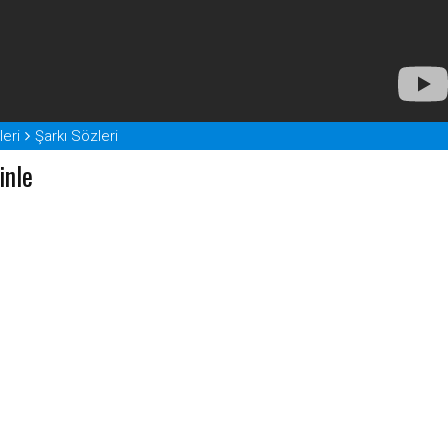
eri
Şarkı Sözleri
inle