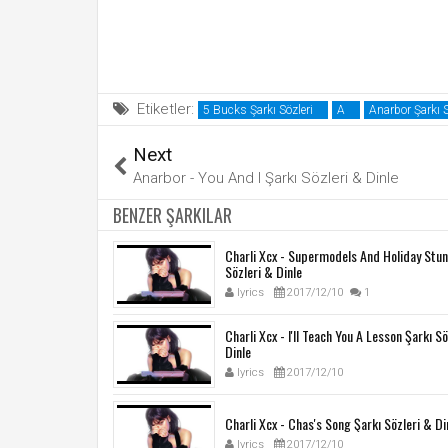
Etiketler:
5 Bucks Şarkı Sözleri
A
Anarbor Şarkı S
Next
Anarbor - You And I Şarkı Sözleri & Dinle
BENZER ŞARKILAR
Charli Xcx - Supermodels And Holiday Stun
Sözleri & Dinle
lyrics
2017/12/10
1
Charli Xcx - I'll Teach You A Lesson Şarkı S
Dinle
lyrics
2017/12/10
Charli Xcx - Chas's Song Şarkı Sözleri & Di
lyrics
2017/12/10