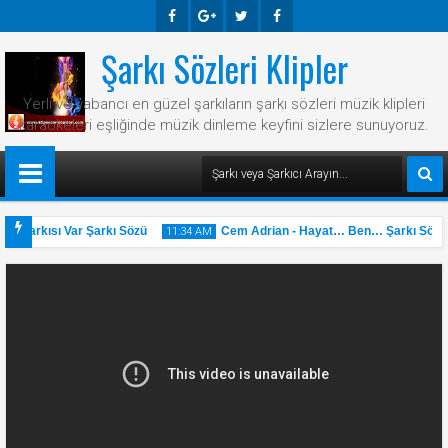
Şarkı Sözleri Klipler
Faceb
Googl
Twitte
Faceb
Ook
E-
R
Ook
Yerli ve yabancı en güzel şarkıların şarkı sözleri müzik klipleri
Plus
karaokeleri eşliğinde müzik dinleme keyfini sizlere sunuyoruz.
r Şarkısı Var Şarkı Sözü
Cem Adrian - Hayat… Ben… Şarkı Sözü
11:34 AM
31
May
2025