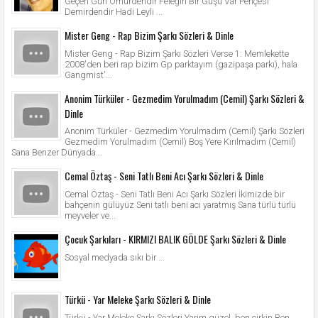
Geçen Gün Ömürdendir Feleğin Bir Guşu Var Pençesi
Demirdendir Hadi Leyli ...
Mister Geng - Rap Bizim Şarkı Sözleri & Dinle
Mister Geng - Rap Bizim Şarkı Sözleri Verse 1: Memlekette
2008'den beri rap bizim Gp parktayım (gazipaşa parkı), hala
Gangmist'...
Anonim Türküler - Gezmedim Yorulmadım (Cemil) Şarkı Sözleri &
Dinle
Anonim Türküler - Gezmedim Yorulmadım (Cemil) Şarkı Sözleri
Gezmedim Yorulmadım (Cemil) Boş Yere Kırılmadım (Cemil)
Sana Benzer Dünyada...
Cemal Öztaş - Seni Tatlı Beni Acı Şarkı Sözleri & Dinle
Cemal Öztaş - Seni Tatlı Beni Acı Şarkı Sözleri İkimizde bir
bahçenin gülüyüz Seni tatlı beni acı yaratmış Sana türlü türlü
meyveler ve...
Çocuk Şarkıları - KIRMIZI BALIK GÖLDE Şarkı Sözleri & Dinle
Sosyal medyada sıkı bir ...
Türkü - Yar Meleke Şarkı Sözleri & Dinle
Türkü - Yar Meleke Şarkı Sözleri Yarim güzel, ben çirkin Ben