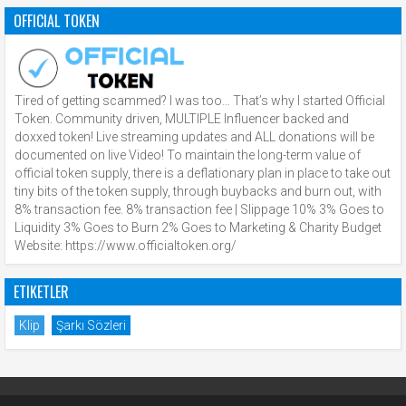
OFFICIAL TOKEN
Tired of getting scammed? I was too… That’s why I started Official
Token. Community driven, MULTIPLE Influencer backed and
doxxed token! Live streaming updates and ALL donations will be
documented on live Video! To maintain the long-term value of
official token supply, there is a deflationary plan in place to take out
tiny bits of the token supply, through buybacks and burn out, with
8% transaction fee. 8% transaction fee | Slippage 10% 3% Goes to
Liquidity 3% Goes to Burn 2% Goes to Marketing & Charity Budget
Website: https://www.officialtoken.org/
ETIKETLER
Klip
Şarkı Sözleri