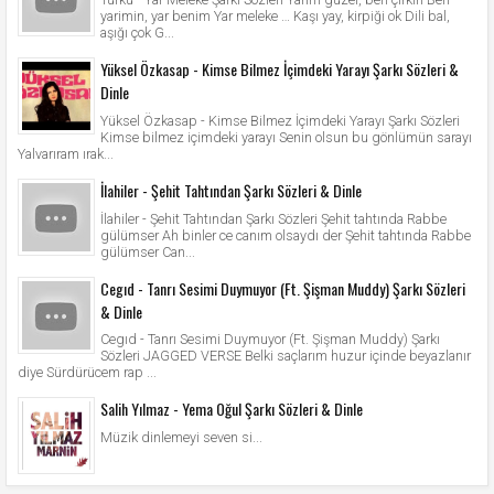
yarimin, yar benim Yar meleke … Kaşı yay, kirpiği ok Dili bal,
aşığı çok G...
Yüksel Özkasap - Kimse Bilmez İçimdeki Yarayı Şarkı Sözleri &
Dinle
Yüksel Özkasap - Kimse Bilmez İçimdeki Yarayı Şarkı Sözleri
Kimse bilmez içimdeki yarayı Senin olsun bu gönlümün sarayı
Yalvarıram ırak...
İlahiler - Şehit Tahtından Şarkı Sözleri & Dinle
İlahiler - Şehit Tahtından Şarkı Sözleri Şehit tahtında Rabbe
gülümser Ah binler ce canım olsaydı der Şehit tahtında Rabbe
gülümser Can...
Cegıd - Tanrı Sesimi Duymuyor (Ft. Şişman Muddy) Şarkı Sözleri
& Dinle
Cegıd - Tanrı Sesimi Duymuyor (Ft. Şişman Muddy) Şarkı
Sözleri JAGGED VERSE Belki saçlarım huzur içinde beyazlanır
diye Sürdürücem rap ...
Salih Yılmaz - Yema Oğul Şarkı Sözleri & Dinle
Müzik dinlemeyi seven si...