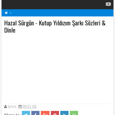
Hazal Sürgün - Kutup Yıldızım Şarkı Sözleri &
H
Hazal Sürgün Şarkı Sözleri
Kutup Yıldızım Şarkı Sözleri
Şarkı Sözleri
Dinle
lyrics
09:51:00