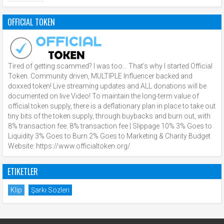
OFFICIAL TOKEN
Tired of getting scammed? I was too… That’s why I started Official
Token. Community driven, MULTIPLE Influencer backed and
doxxed token! Live streaming updates and ALL donations will be
documented on live Video! To maintain the long-term value of
official token supply, there is a deflationary plan in place to take out
tiny bits of the token supply, through buybacks and burn out, with
8% transaction fee. 8% transaction fee | Slippage 10% 3% Goes to
Liquidity 3% Goes to Burn 2% Goes to Marketing & Charity Budget
Website: https://www.officialtoken.org/
ETIKETLER
Klip
Şarkı Sözleri