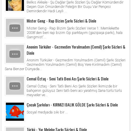
Belkıs Akkale - Şu Dağlar Şarkı Sözleri Şu Dağlar Kömürdendir
Geçen Gün Ömürdendir Feleğin Bir Guşu Var Pençesi
Demirdendir Hadi Leyli ...
Mister Geng - Rap Bizim Şarkı Sözleri & Dinle
Mister Geng - Rap Bizim Şarkı Sözleri Verse 1: Memlekette
2008'den beri rap bizim Gp parktayım (gazipaşa parkı), hala
Gangmist'...
Anonim Türküler - Gezmedim Yorulmadım (Cemil) Şarkı Sözleri &
Dinle
Anonim Türküler - Gezmedim Yorulmadım (Cemil) Şarkı Sözleri
Gezmedim Yorulmadım (Cemil) Boş Yere Kırılmadım (Cemil)
Sana Benzer Dünyada...
Cemal Öztaş - Seni Tatlı Beni Acı Şarkı Sözleri & Dinle
Cemal Öztaş - Seni Tatlı Beni Acı Şarkı Sözleri İkimizde bir
bahçenin gülüyüz Seni tatlı beni acı yaratmış Sana türlü türlü
meyveler ve...
Çocuk Şarkıları - KIRMIZI BALIK GÖLDE Şarkı Sözleri & Dinle
Sosyal medyada sıkı bir ...
Türkü - Yar Meleke Şarkı Sözleri & Dinle