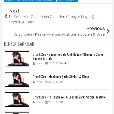
Next
Dj Sonbela - Gözlerimin Önunden Gitmiyor Hayali Şarkı
Sözleri & Dinle
Previous
Dj Sonbela - Keşke Ayrılmasaydık Şarkı Sözleri & Dinle
BENZER ŞARKILAR
Charli Xcx - Supermodels And Holiday Stunners Şarkı
Sözleri & Dinle
lyrics
2017/12/10
1
Charli Xcx - Machines Şarkı Sözleri & Dinle
lyrics
2017/12/10
Charli Xcx - I'll Teach You A Lesson Şarkı Sözleri & Dinle
lyrics
2017/12/10