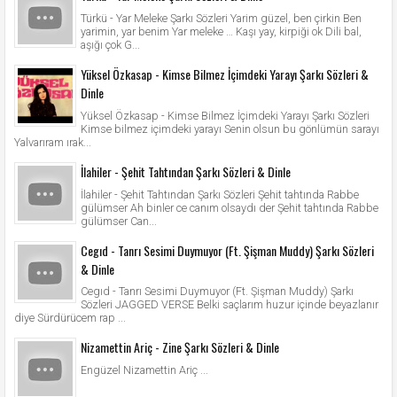
Türkü - Yar Meleke Şarkı Sözleri Yarim güzel, ben çirkin Ben
yarimin, yar benim Yar meleke … Kaşı yay, kirpiği ok Dili bal,
aşığı çok G...
Yüksel Özkasap - Kimse Bilmez İçimdeki Yarayı Şarkı Sözleri &
Dinle
Yüksel Özkasap - Kimse Bilmez İçimdeki Yarayı Şarkı Sözleri
Kimse bilmez içimdeki yarayı Senin olsun bu gönlümün sarayı
Yalvarıram ırak...
İlahiler - Şehit Tahtından Şarkı Sözleri & Dinle
İlahiler - Şehit Tahtından Şarkı Sözleri Şehit tahtında Rabbe
gülümser Ah binler ce canım olsaydı der Şehit tahtında Rabbe
gülümser Can...
Cegıd - Tanrı Sesimi Duymuyor (Ft. Şişman Muddy) Şarkı Sözleri
& Dinle
Cegıd - Tanrı Sesimi Duymuyor (Ft. Şişman Muddy) Şarkı
Sözleri JAGGED VERSE Belki saçlarım huzur içinde beyazlanır
diye Sürdürücem rap ...
Nizamettin Ariç - Zine Şarkı Sözleri & Dinle
Engüzel Nizamettin Ariç ...