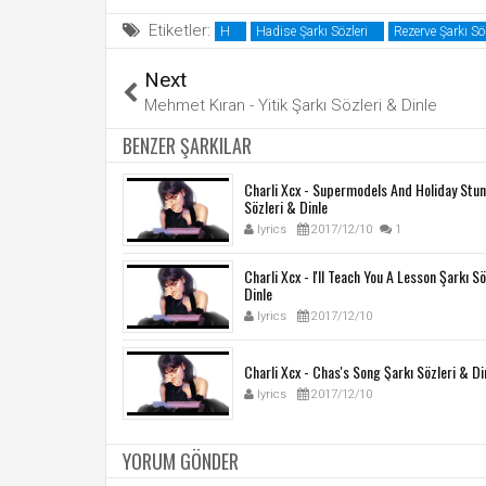
Etiketler:
H
Hadise Şarkı Sözleri
Rezerve Şarkı Söz
Next
Mehmet Kıran - Yitik Şarkı Sözleri & Dinle
BENZER ŞARKILAR
Charli Xcx - Supermodels And Holiday Stun
Sözleri & Dinle
lyrics
2017/12/10
1
Charli Xcx - I'll Teach You A Lesson Şarkı S
Dinle
lyrics
2017/12/10
Charli Xcx - Chas's Song Şarkı Sözleri & Di
lyrics
2017/12/10
YORUM GÖNDER