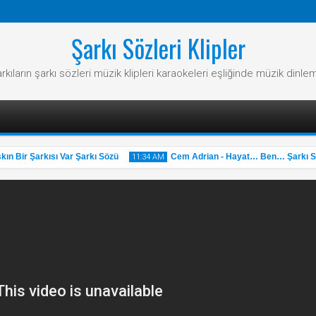
Şarkı Sözleri Klipler
rkıların şarkı sözleri müzik klipleri karaokeleri eşliğinde müzik dinle
 Bir Şarkısı Var Şarkı Sözü
Cem Adrian - Hayat… Ben… Şarkı Söz
11:34 AM
31
May
2025