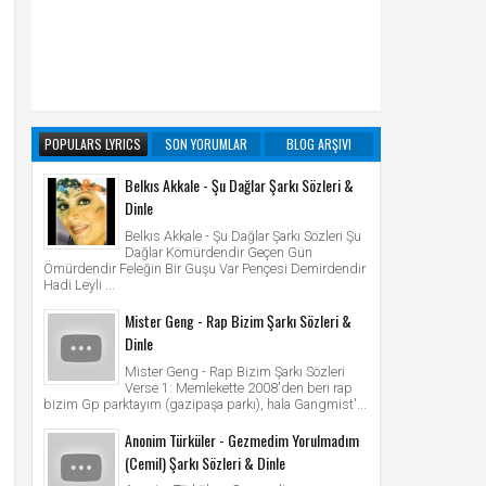
POPULARS LYRICS
SON YORUMLAR
BLOG ARŞIVI
Belkıs Akkale - Şu Dağlar Şarkı Sözleri &
Dinle
Belkıs Akkale - Şu Dağlar Şarkı Sözleri Şu
Dağlar Kömürdendir Geçen Gün
Ömürdendir Feleğin Bir Guşu Var Pençesi Demirdendir
Hadi Leyli ...
Mister Geng - Rap Bizim Şarkı Sözleri &
Dinle
Mister Geng - Rap Bizim Şarkı Sözleri
Verse 1: Memlekette 2008'den beri rap
bizim Gp parktayım (gazipaşa parkı), hala Gangmist'...
Anonim Türküler - Gezmedim Yorulmadım
(Cemil) Şarkı Sözleri & Dinle