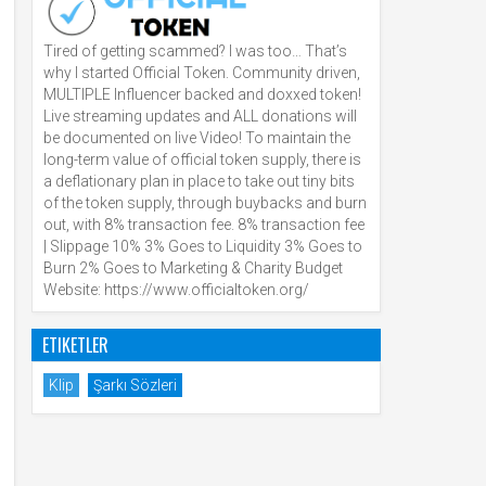
Tired of getting scammed? I was too… That’s
why I started Official Token. Community driven,
MULTIPLE Influencer backed and doxxed token!
Live streaming updates and ALL donations will
be documented on live Video! To maintain the
long-term value of official token supply, there is
a deflationary plan in place to take out tiny bits
of the token supply, through buybacks and burn
out, with 8% transaction fee. 8% transaction fee
| Slippage 10% 3% Goes to Liquidity 3% Goes to
Burn 2% Goes to Marketing & Charity Budget
Website: https://www.officialtoken.org/
ETIKETLER
Klip
Şarkı Sözleri