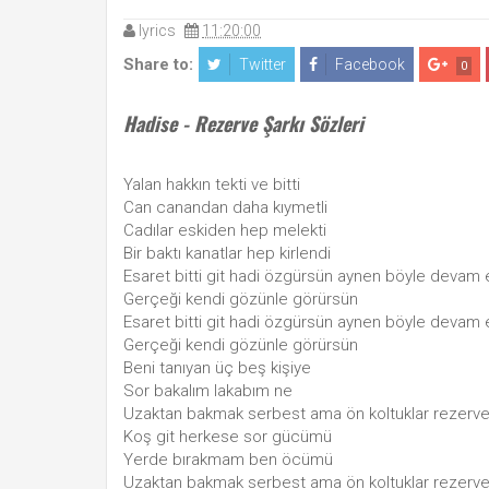
lyrics
11:20:00
Share to:
Twitter
Facebook
0
Hadise - Rezerve Şarkı Sözleri
Yalan hakkın tekti ve bitti
Can canandan daha kıymetli
Cadılar eskiden hep melekti
Bir baktı kanatlar hep kirlendi
Esaret bitti git hadi özgürsün aynen böyle devam 
Gerçeği kendi gözünle görürsün
Esaret bitti git hadi özgürsün aynen böyle devam 
Gerçeği kendi gözünle görürsün
Beni tanıyan üç beş kişiye
Sor bakalım lakabım ne
Uzaktan bakmak serbest ama ön koltuklar rezerv
Koş git herkese sor gücümü
Yerde bırakmam ben öcümü
Uzaktan bakmak serbest ama ön koltuklar rezerv