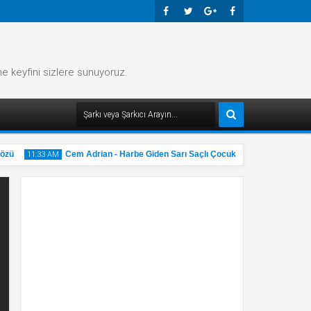
Faceb
Twitte
Googl
Faceb
Ook
R
E-
Ook
me keyfini sizlere sunuyoruz.
Plus
ü
Cem Adrian - Harbe Giden Sarı Saçlı Çocuk Şarkı Sözü
11:33 AM
11:32 
31
31
May
M
2025
2