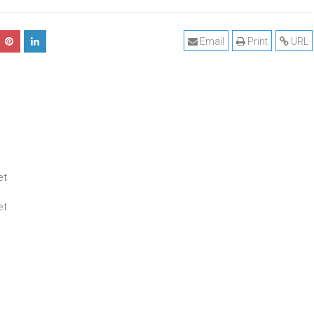
Email
Print
URL
et
et
e
e