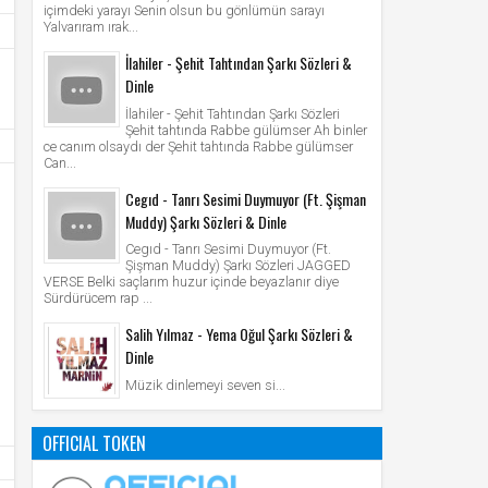
içimdeki yarayı Senin olsun bu gönlümün sarayı
Yalvarıram ırak...
İlahiler - Şehit Tahtından Şarkı Sözleri &
Dinle
İlahiler - Şehit Tahtından Şarkı Sözleri
Şehit tahtında Rabbe gülümser Ah binler
ce canım olsaydı der Şehit tahtında Rabbe gülümser
Can...
Cegıd - Tanrı Sesimi Duymuyor (Ft. Şişman
Muddy) Şarkı Sözleri & Dinle
Cegıd - Tanrı Sesimi Duymuyor (Ft.
Şişman Muddy) Şarkı Sözleri JAGGED
VERSE Belki saçlarım huzur içinde beyazlanır diye
Sürdürücem rap ...
Salih Yılmaz - Yema Oğul Şarkı Sözleri &
Dinle
Müzik dinlemeyi seven si...
OFFICIAL TOKEN