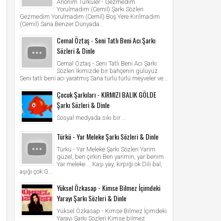
Anonim Türküler - Gezmedim
Yorulmadım (Cemil) Şarkı Sözleri
Gezmedim Yorulmadım (Cemil) Boş Yere Kırılmadım
(Cemil) Sana Benzer Dünyada...
Cemal Öztaş - Seni Tatlı Beni Acı Şarkı
Sözleri & Dinle
Cemal Öztaş - Seni Tatlı Beni Acı Şarkı
Sözleri İkimizde bir bahçenin gülüyüz
Seni tatlı beni acı yaratmış Sana türlü türlü meyveler ve...
Çocuk Şarkıları - KIRMIZI BALIK GÖLDE
Şarkı Sözleri & Dinle
Sosyal medyada sıkı bir ...
Türkü - Yar Meleke Şarkı Sözleri & Dinle
Türkü - Yar Meleke Şarkı Sözleri Yarim
güzel, ben çirkin Ben yarimin, yar benim
Yar meleke … Kaşı yay, kirpiği ok Dili bal,
aşığı çok G...
Yüksel Özkasap - Kimse Bilmez İçimdeki
Yarayı Şarkı Sözleri & Dinle
Yüksel Özkasap - Kimse Bilmez İçimdeki
Yarayı Şarkı Sözleri Kimse bilmez